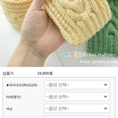
상품가
16,800원
★유아네오(36코)강좌
타래(뭉치)
색상