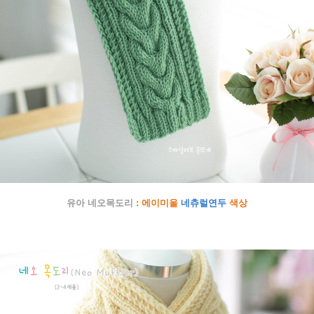
유아 네오목도리
: 에이미울
네츄럴연두
색상