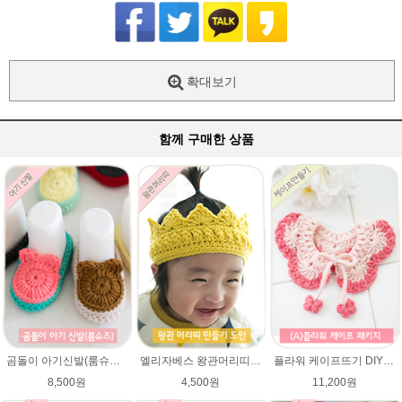
확대보기
함께 구매한 상품
곰돌이 아기신발(룸슈즈)★45울라인 뜨개실 코바늘뜨기 태교뜨개질 손뜨개
엘리자베스 왕관머리띠★45울라인 태교뜨개질 손뜨개
플라워 케이프뜨기 DIY패키지 ★에이미울 뜨개실2타래+무료도안) / 손뜨개케이프 / 베이비 케이프 / 아기 케이프
8,500원
4,500원
11,200원