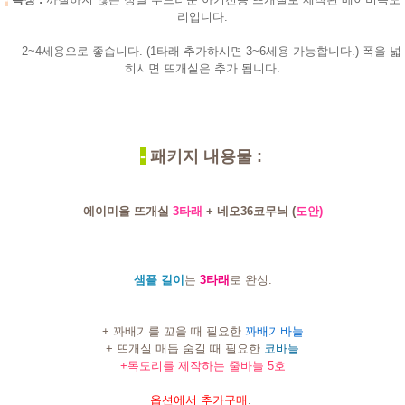
리입니다.
2~4세용으로 좋습니다. (1타래 추가하시면 3~6세용 가능합니다.) 폭을 넓
히시면 뜨개실은 추가 됩니다.
-
패키지 내용물 :
에이미울 뜨개실
3타래
+ 네오36코무늬 (
도안)
샘플 길이
는
3타래
로 완성.
+ 꽈배기를 꼬을 때 필요한
꽈배기바늘
+ 뜨개실 매듭 숨길 때 필요한
코바늘
+목도리를 제작하는 줄바늘 5호
옵션에서 추가구매
.