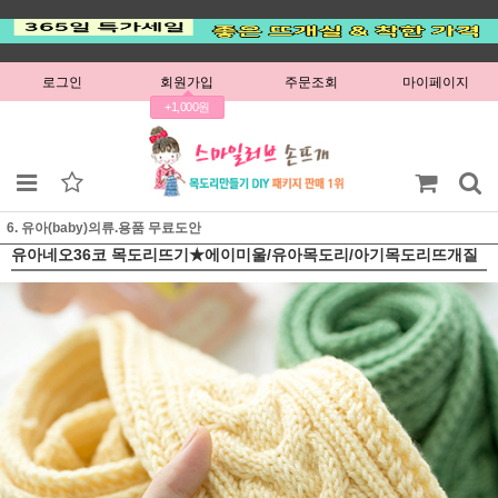
로그인
회원가입
주문조회
마이페이지
+1,000원
6. 유아(baby)의류.용품 무료도안
유아네오36코 목도리뜨기★에이미울/유아목도리/아기목도리뜨개질