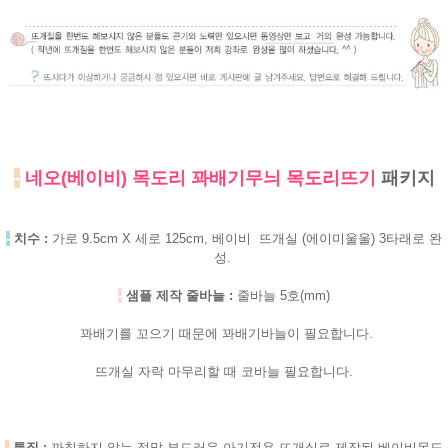
-
네오(베이비) 목도리 꽈배기무늬 목도리뜨기
패키지
-
치수 :
가로 9.5cm X 세로 125cm, 베이비 뜨개실 (에이미울울) 3타래로 완
성.
-
샘플 제작 줄바늘 :
줄바늘 5호(mm)
꽈배기를 꼬으기 때문에 꽈배기바늘이 필요합니다.
뜨개실 자락 마무리할 때 코바늘 필요합니다.
-
특징 :
까칠하지 않는 정말 부드러운 아기전용 뜨개실로 제작된 베이비목도