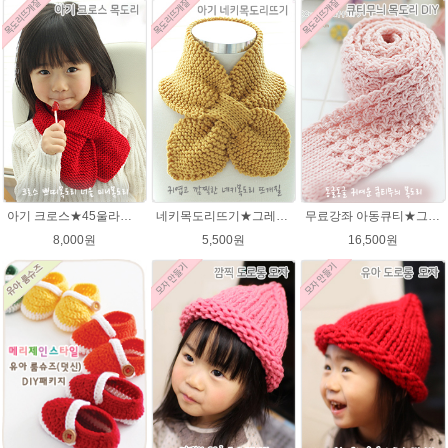
아기 크로스★45울라인 목도리뜨기 쁘띠목도리 너음 미니목도리
네키목도리뜨기★그레이스메리노울 미니목도리뜨기
무료강좌 아동큐티★그레이스메리노울 뜨개실 유아목도리뜨기 뜨개질
8,000원
5,500원
16,500원