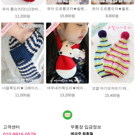
유아 도로롱모자★발렌타인울 루피망고스타일 모자뜨개질
유아 도로롱모자★울토탈 뜨개실 모자뜨기 뜨개질
유아 룸슈즈(덧신)코바늘뜨기 태교 취미뜨개질 뜨게질 에이미울 뜨개실
15,800원
8,800원
11,200원
너음목도리★그레이스메리노울 뜨개실 목도리뜨기 뜨개질
여우네키목도리★에이미울DIY 재료 패키지/유아목도리뜨기/아기목도리뜨개질/부드러운 베이비뜨개실로 제작 된 태교 손뜨개
꼬깔 아기모자뜨기 태교뜨개질 유아모자뜨기 패키지
11,000원
13,200원
15,400원
고객센터
무통장 입금정보
예금주 최회철
010-9916-0579