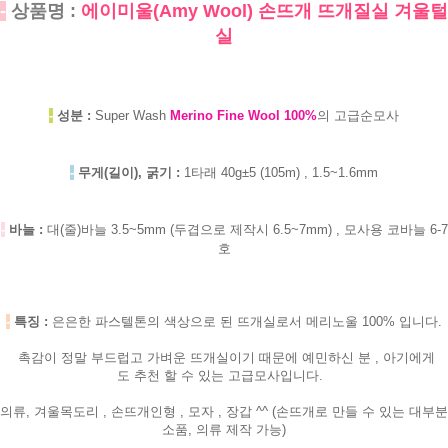
-
상품명 :
에이미울(Amy Wool) 손뜨개 뜨개질실 겨울털
실
-
성분 :
Super Wash
Merino Fine Wool 100%
의 고급순모사
-
무게(길이), 굵기 :
1타래 40g±5 (105m) , 1.5~1.6mm
-
바늘 :
대(줄)바늘 3.5~5mm (두겹으로 제작시 6.5~7mm) , 모사용 코바늘 6-7
호
-
특징 :
은은한
파스텔톤의 색상으로 된 뜨개실로서 메리노울 100% 입니다.
촉감이 정말 부드럽고 가벼운 뜨개실이기 때문에 예민하신 분 , 아기에게
도 추천 할 수 있는 고급모사입니다.
의류, 겨울목도리 , 손뜨개인형 , 모자 , 장갑 ^^ (손뜨개로 만들 수 있는 대부분
소품, 의류 제작 가능)