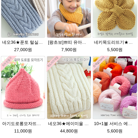
네오36★푼토 털실 목도리뜨개질 손뜨개
[왕초보]쁘띠 유아목도리뜨기★발렌타인울 목도리 뜨개질
네키목도리뜨기★그레이스메리노울 미니목도리뜨기
27,000원
7,900원
5,500원
아기도로롱모자뜨기★그레이스메리노울 뜨개실 털실 뜨개질
네오36★에이미울 뜨개실 목도리뜨기 손뜨개질 목도리DIY
10+1볼 서비스 에이미울 /부드러운 털실/따뜻한 뜨개실/뜨개질실/바라클라바/목도리털실/뜨게실/뜨게질/손뜨개질실 소프트메리노울 부드러운뜨개실
11,000원
44,800원
5,600원