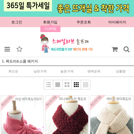
로그인
회원가입
주문조회
마이페이지
+1,000원
1. 목도리&소품 패키지
최신순
낮은가격
높은가격
판매순위
상품명