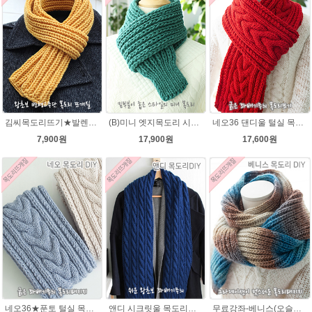
김씨목도리뜨기★발렌타인울 목도리뜨기 뜨개질 털실
(B)미니 엣지목도리 시크릿울(유료강좌) 목도리뜨개질
네오36 댄디울 털실 목도리뜨개질 손뜨개
7,900원
17,900원
17,600원
네오36★푼토 털실 목도리뜨개질 손뜨개
앤디 시크릿울 목도리뜨기 패키지
무료강좌-베니스(오슬로울)목도리뜨기 DIY 패키지(줄바늘 포함) 그라데이션목도리