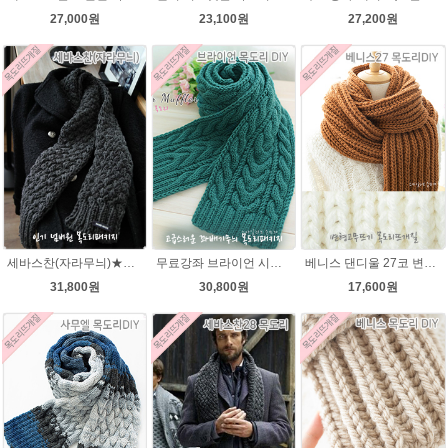
27,000원
23,100원
27,200원
세바스찬(자라무늬)★발렌타인울 털실 목도리뜨기 뜨개질
무료강좌 브라이언 시크릿울 꽈배기 목도리뜨기 DIY
베니스 댄디울 27코 변형고무뜨기 목도리뜨개질
31,800원
30,800원
17,600원