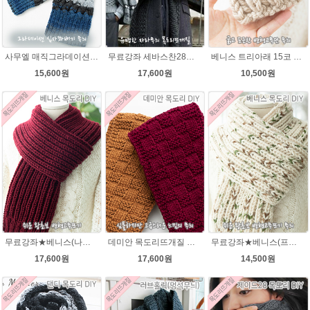
사무엘 매직그라데이션 목도리뜨개질 이지프린트 털실 뜨개실
무료강좌 세바스찬28★댄디울 목도리뜨기 뜨개질
베니스 트리아래 15코 변형고무뜨기 목도리뜨개질 김씨목도리
15,600원
17,600원
10,500원
무료강좌★베니스(나코폴라) 목도리DIY패키지(줄바늘포함)
데미안 목도리뜨개질 패키지 (댄디울4볼+도안+줄바늘8호)
무료강좌★베니스(프린트메가) 목도리DIY패키지(줄바늘포함)
17,600원
17,600원
14,500원