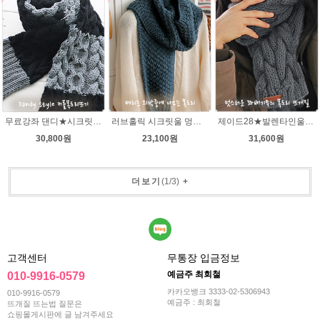
무료강좌 댄디★시크릿울 목도리뜨기DIY 뜨개질
러브홀릭 시크릿울 멍석뜨기 목도리 뜨개질패키지
제이드28★발렌타인울 남녀 커플 목도리뜨기 뜨개질
30,800원
23,100원
31,600원
더보기
(
1
/
3
)
+
고객센터
무통장 입금정보
예금주 최회철
010-9916-0579
카카오뱅크 3333-02-5306943
010-9916-0579
예금주 : 최회철
뜨개질 뜨는법 질문은
쇼핑몰게시판에 글 남겨주세요