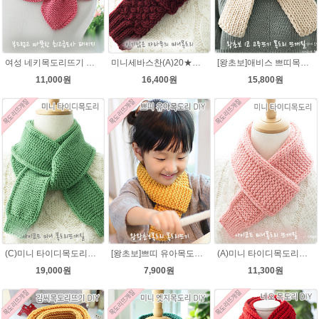
여성 네키목도리뜨기 그레이스메리노울 뜨개실 2볼 DIY
미니세바스찬(A)20★시크릿울 목도리뜨기 뜨개질
[왕초보]애비스 쁘띠목도리★발렌타인울 15코 DIY 목도리뜨개질
11,000원
16,400원
15,800원
(C)미니 타이디목도리★그레이스메리노울 미니목도리뜨기 아이코드 뜨개질
[왕초보]쁘띠 유아목도리뜨기★발렌타인울 목도리 뜨개질
(A)미니 타이디목도리★댄디울(유료강좌) 미니 머플러 아이코드 미니목도리뜨개질
19,000원
7,900원
11,300원