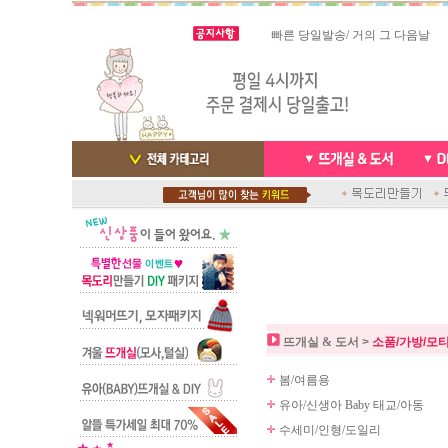
빠른 당일발송/ 거의 그 다음날
스마트폰으로 핸드폰 결제 ,카드
배송완료 /
실시간 결
뜨개실 & 도서
>
소품/가방/모
봄/여름용
유아/신생아 Baby 태교/아동
수세미/인형/도일리