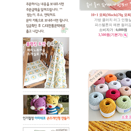
10+1 모찌(Mochi)70g 모
가방 클러치 러그 인형
파스텔톤의 예쁜 컬러
소비자가 :
6,000원
3,500원
(기본가)