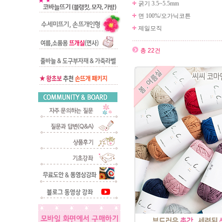
굵기 3.5~5.5mm
면 100%/오가닉코튼
제일모직
총 22건