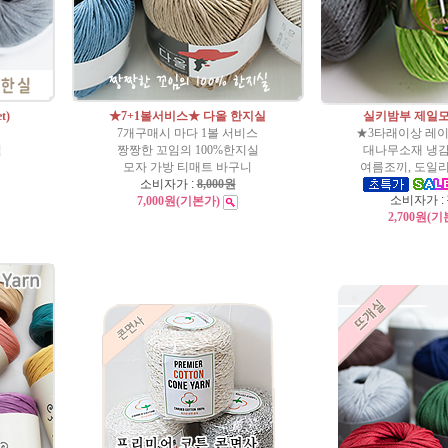
t)
★7+1볼서비스★ 다올 한지실
실키밤부 제일
7개구매시 마다 1볼 서비스
★3타래이상 레
실
짱짱한 꼬임의 100%한지실
대나무소재 냉
모자 가방 티매트 바구니
여름조끼, 도일리
소비자가 :
8,000원
소비자가 :
7,000원
(기본가)
2,700원
(기