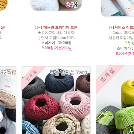
실/
10+1 대용량 프리미어 코튼
7+1서비스 이프뜨
%
★1100그람내외 대용량
Cotton 10
킷
순면사 고급Cotton 100%
시원한촉감가방뜨
소비자가 :
30,000원
19,000원
(기본가)
소비자가 :
8,000원
(기