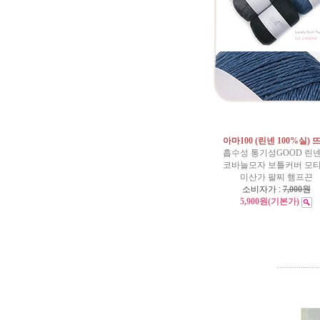
아마100 (린넨 100%실) 
흡수성 통기성GOOD 린
코바늘모자 보틀커버 모
미산가 팔찌 햄프끈
소비자가 :
7,000원
5,900원
(기본가)