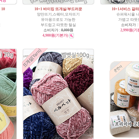
10
10+1 바이킹 뜨개실/부드러운
10+1서비스 갈라울
양만뜨기,스웨터,모자뜨기
슈퍼워시울 
유아용으로도 가능한
가볍고 따뜻
실
부드럽고 따뜻한 털실
소비자가 :
소비자가 :
8,000원
2,990원
(기
4,900원
(기본가)