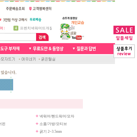
5
비니방울모자 동영상
6
꽈배기목도리
7
천연가죽 핸드메이드라벨
8
신생아모자뜨기
9
아기목도리뜨개질
10
손뜨개인형
1
자라무늬 목도리뜨기
2
브라이언 꽈배기목도리
3
앤디목도리
4
프렌치넥워머뜨개질
넥워머/핸드워머/모자
어핀
소품/가방/모티브
굵기 2~3.5mm