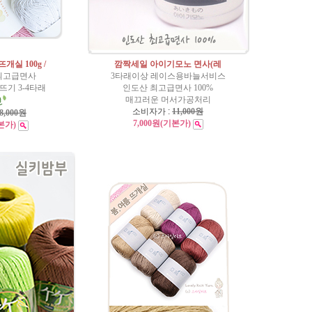
개실 100g /
깜짝세일 아이기모노 면사(레
0%최고급면사
3타래이상 레이스용바늘서비스
기 3-4타래
인도산 최고급면사 100%
매끄러운 머서가공처리
소비자가 :
11,000원
8,000원
7,000원
(기본가)
본가)