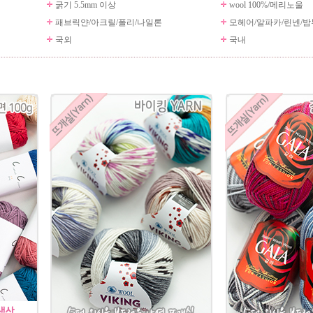
굵기 5.5mm 이상
wool 100%/메리노울
패브릭얀/아크릴/폴리/나일론
모헤어/알파카/린넨/밤
국외
국내