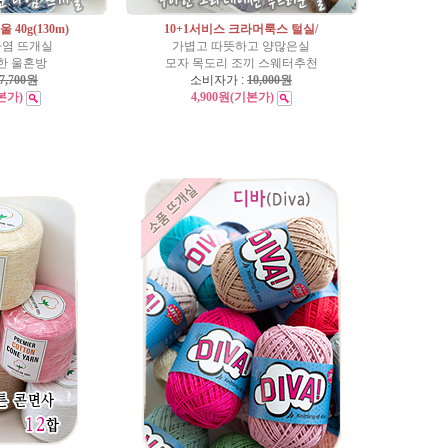
 40g(130m)
10+1서비스 크라머룩스 털실/
나염 뜨개실
가볍고 따뜻하고 양많은실
한 울혼방
모자 목도리 조끼 스웨터추천
7,700원
소비자가 :
10,000원
본가)
4,900원
(기본가)