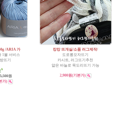
0g /ARIA 가
캉캉 뜨개실/소품 러그제작/
 1볼 서비스
도로롱모자뜨기
가방뜨기
카시트, 러그뜨기추천
얇은 바늘로 목도리뜨기 가능
2,900원
(기본가)
5,500원
본가)