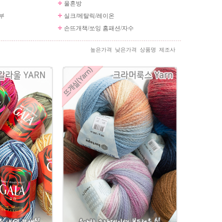
울혼방
부
실크/메탈릭/레이온
손뜨개책/쏘잉 홈패션/자수
높은가격
낮은가격
상품명
제조사