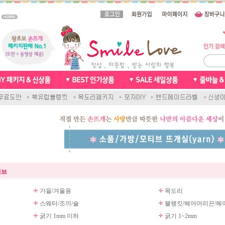
티브
가을/겨울용
목도리
스웨터/조끼/숄
블랭킷/헤어머리끈/헤
굵기 1mm 이하
굵기 1~2mm