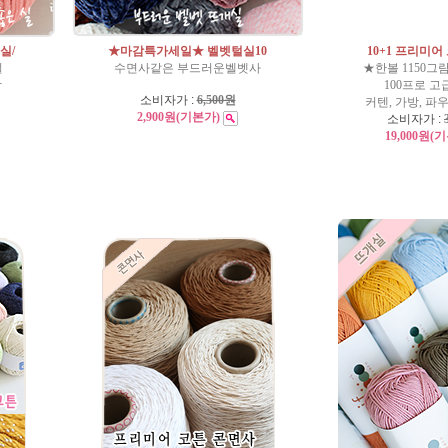
찌실/
★마감특가세일★ 벨벳털실10
10+1 프리미어
실
수면사같은 부드러운벨벳사
★한볼 1150그
감
100프로 고
소비자가 :
6,500원
커텐, 가방, 파
2,900원
(기본가)
소비자가 :
19,000원
(기