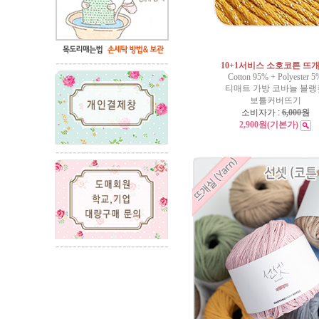
10+1서비스 소호코튼 뜨개
Cotton 95% + Polyester 5
티매트 가방 코바늘 블랭
보틀커버뜨기
소비자가 :
6,000원
2,900원
(기본가)