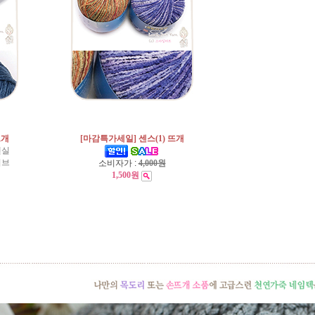
뜨개
[마감특가세일] 센스(1) 뜨개
넨실
티브
소비자가 :
4,000원
1,500원