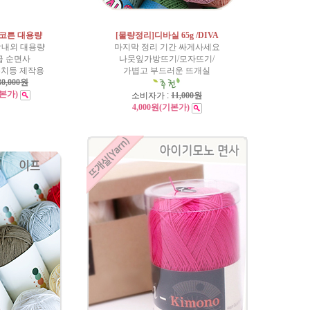
 코튼 대용량
[물량정리]디바실 65g /DIVA
람내외 대용량
마지막 정리 기간 싸게사세요
급 순면사
나뭇잎가방뜨기/모자뜨기/
우치등 제작용
가볍고 부드러운 뜨개실
30,000원
본가)
소비자가 :
11,000원
4,000원
(기본가)