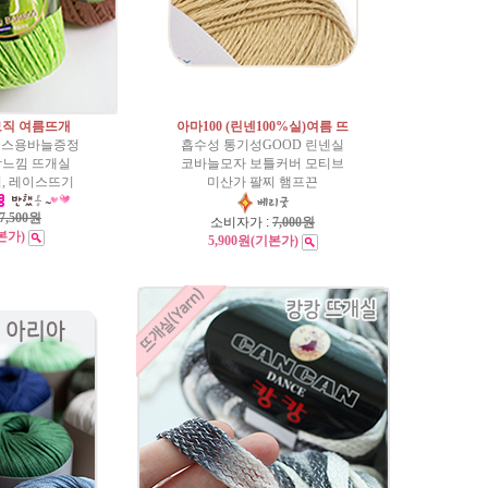
모직 여름뜨개
아마100 (린넨100%실)여름 뜨
이스용바늘증정
흡수성 통기성GOOD 린넨실
감느낌 뜨개실
코바늘모자 보틀커버 모티브
, 레이스뜨기
미산가 팔찌 햄프끈
7,500원
소비자가 :
7,000원
본가)
5,900원
(기본가)