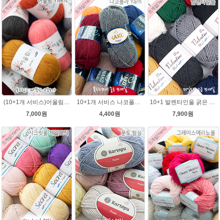
(10+1개 서비스)어울림 40g(400m) 뜨개실/얇지만 가볍고 따뜻한털실 손뜨개조끼 니트
10+1개 서비스 나코폴라 털실/폴라뜨개실 목도리뜨개질 수입뜨개실
10+1 발렌타인울 굵은 뜨개실/뜨개질실/손뜨개실/목도리털실/제일모직뜨개실
7,000원
4,400원
7,900원