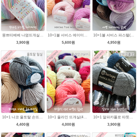
몽쁘띠베베 나염뜨개실 유아 뜨개질실 손뜨개 그라데이션 털실
10+1볼 서비스 에이미울 /부드러운 털실/따뜻한 뜨개실/뜨개질실/바라클라바/목도리털실/뜨게실/뜨게질/손뜨개질실 소프트메리노울 부드러운뜨개실
10+1볼 서비스 파스텔(Pastel) 뜨개질 그라데이션 털실 나염뜨개실
3,900원
5,600원
4,950원
10+1 나코 울토탈 손뜨개 뜨개질 굵은뜨개실 나코메가 굵은털실(털실,뜨개질실) 동대문 뜨게실
10+1 울라인 뜨개실(45g) 유아뜨개실 제일모직 털실 바라클라바실
10+1 알파카폴로 따뜻한 뜨개질 겨울털실
4,400원
4,000원
3,900원