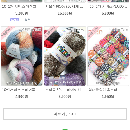
10+1개 서비스 매직그라데이션 나염뜨개실 가벼운 뜨개실 목도리 뜨개질 털실
겨울정원50g (10+1개 증정)윈터가든 캐시미어처럼 가벼운 뜨개실 따뜻하고 부드러운 털실
(10+1개 서비스)NAKO 오슬로울 그라데이션 털실 Oslo wool 뜨개실 나코오슬로울실
5,200원
16,000원
6,800원
10+1서비스 크라머룩스 털실/부드러운 나염뜨개실 목도리뜨개질 수입 그라데이션털실
프리즘 80g 그라데이션 나염뜨개실 알파카울 목도리뜨기 뜨게실 뜨개질실
역대급할인 옥스퍼드 나염뜨개실 털실
4,900원
2,900원
1,950원
더보기
(
1
/
3
)
+