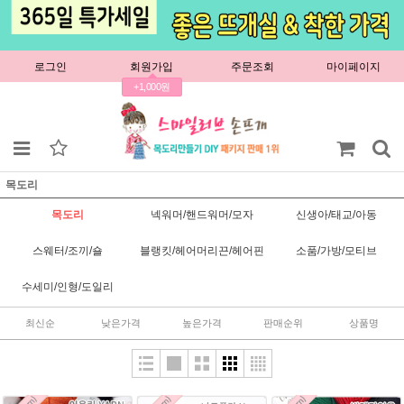
로그인
회원가입
주문조회
마이페이지
+1,000원
목도리
목도리
넥워머/핸드워머/모자
신생아/태교/아동
스웨터/조끼/숄
블랭킷/헤어머리끈/헤어핀
소품/가방/모티브
수세미/인형/도일리
최신순
낮은가격
높은가격
판매순위
상품명