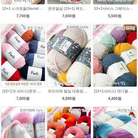
10+1 시크릿울(Secret Wool) 제일모직 뜨개실 목도리뜨기 모자털실
푼토털실 (10+1) 목도리 푼토뜨개실 부드러운실
10+1서비스 그레이스메리노울 부드러운 털실/뜨개실/뜨개질실/손뜨개실/목도리털실/모자털실
7,700원
7,000원
5,500원
(10+1개 서비스)푼토 어게인 목도리뜨개실 바라클라바 뜨개질 털실/푼토실 아기실 부드러운실
트리아래 털실 대용량 굵은실 가볍고 부드러운겨울 뜨개실 목도리실
(10+1서비스) 댄디울 뜨개실 프리미어울 뜨개질실 목도리뜨개질실
7,000원
9,500원
4,400원