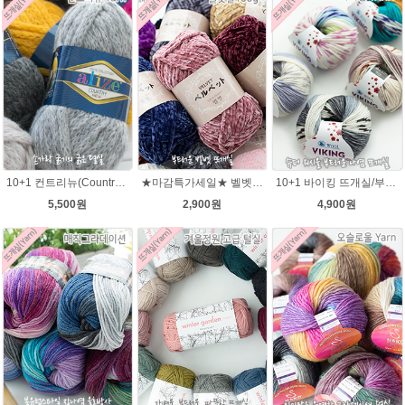
10+1 컨트리뉴(Country new) 굵은털실/컨트리뉴 뜨개실/뜨개질 뉴컨트리/컨트리실/컨트리뜨개실
★마감특가세일★ 벨벳털실100g 부드러운뜨개실 극세사 샤넬 뜨개실
10+1 바이킹 뜨개실/부드러운 나염 아기털실 목도리실 Viking Yarn
5,500원
2,900원
4,900원