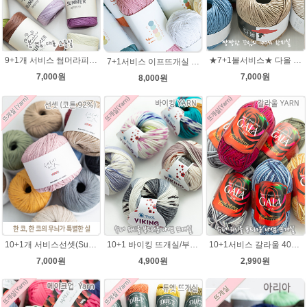
9+1개 서비스 썸머라피아 50g , 라탄 라피아 모자 가방뜨개실
★7+1볼서비스★ 다올 한지실/100% 여름뜨개실/가방실/종이실/매트 바구니 코바늘뜨기
7+1서비스 이프뜨개실 100g /if 이프실 /부드러운 면사/의류 가방뜨개실/여름실,코튼실
7,000원
7,000원
8,000원
10+1개 서비스선셋(Sunset) 코튼실 Cotton 92% 가방 소품 뜨개실 코바늘실 사계절 모자뜨개실
10+1 바이킹 뜨개실/부드러운 나염 아기털실 목도리실 Viking Yarn
10+1서비스 갈라울 40g(130m) 슈퍼워시울 뜨개실 스웨터 뜨개질옷 털실
7,000원
4,900원
2,990원