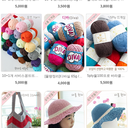
5,000원
3,500원
3,800원
10+1개 서비스꽁뜨뜨개실 면혼방실 꽁트 털실 봄 여름 뜨개질 아기실 꽁뜨실 인형실 블랭킷실
5ply울100프로 바라클라바뜨개질 5플라이 고급뜨개실 90g (울 100%) 제일모직 생산 얇은굵기 순모사
[물량정리]디바실 65g /DIVA 디바뜨개실/가방뜨개실/모자실/펠프실/모자뜨기/여름실/나뭇잎가방뜨개실/가방실/디바뜨개실
5,000원
5,500원
4,000원