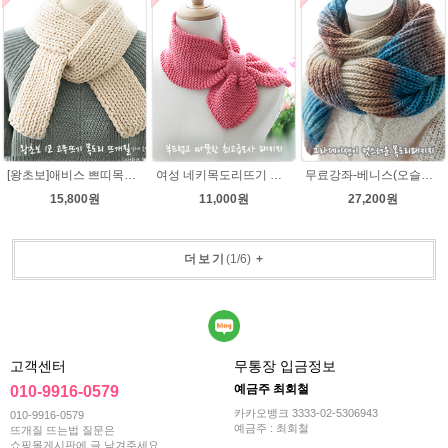
[왕초보]애비스 쁘띠목도리★발렌타인울 15코 DIY 목도리뜨개질
여성 네키목도리뜨기 그레이스메리노울 뜨개실 2볼 DIY
무료강좌-베니스(오슬로울)목도리뜨기 DIY 패키지(줄바늘 포함) 그라데이션목도리
15,800원
11,000원
27,200원
더보기
(
1
/
6
)
+
고객센터
무통장 입금정보
예금주 최회철
010-9916-0579
카카오뱅크 3333-02-5306943
010-9916-0579
예금주 : 최회철
뜨개질 뜨는법 질문은
쇼핑몰게시판에 글 남겨주세요