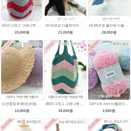
(A)지그재그 그래니백 배색 코바늘뜨기 아리아 가방 뜨개실 뜨개질 DIY
(A-S)코코 다올한지뜨개실 바캉스 코바늘 모자뜨기 뜨개질
(A-M)코코 플라워 다올 한지 챙모자 패키지 코바늘모자 여름모자 뜨개질
20,000원
21,000원
28,000원
도안증정 B-M)코코(썸머라피아)바캉스 코바늘 모자뜨기 뜨개질
(B)지그재그 그래니백 배색 코바늘뜨기 메이크업 가방 뜨개실 뜨개질 DIY
(10+1개 서비스)멜로디 슬림 (부드러운 수면사, 아기뜨개실)
14,000원
39,000원
2,900원