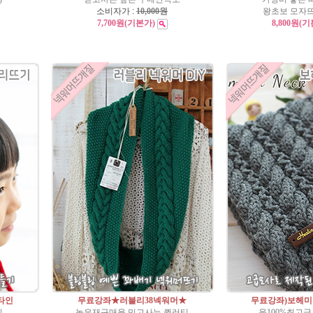
소비자가 :
10,000원
왕초보 모자
7,700원
(기본가)
8,800원
(기
타인
무료강좌★러블리38넥워머★
무료강좌)보헤미
실
높은재구매율 믿고사는 퀼러티
울100%최고