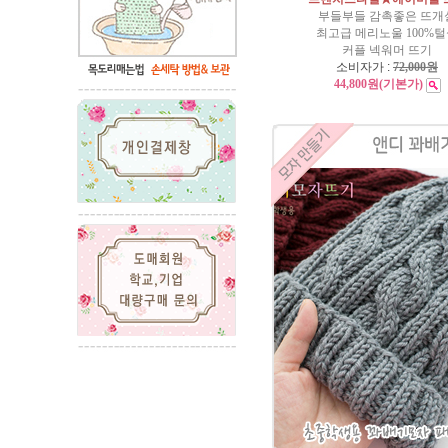
부들부들 감촉좋은 뜨개
최고급 메리노울 100%
커플 넥워머 뜨기
소비자가 :
72,000원
44,800원
(기본가)