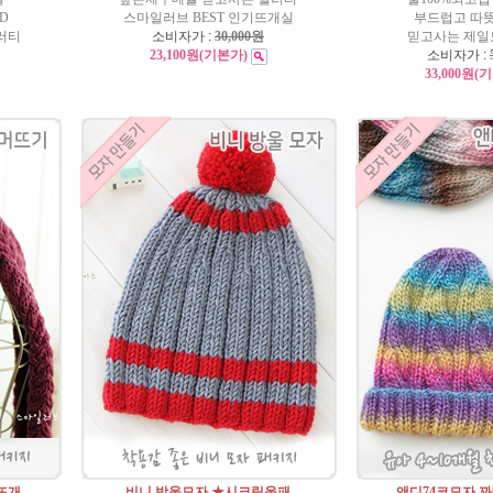
D
스마일러브 BEST 인기뜨개실
부드럽고 따
러티
소비자가 :
30,000원
믿고사는 제일
23,100원
(기본가)
소비자가 :
33,000원
(
뜨개
비니 방울모자 ★시크릿울패
앤디74코모자 