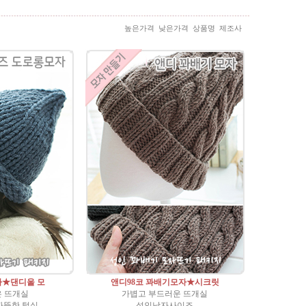
높은가격
낮은가격
상품명
제조사
자★댄디울 모
앤디98코 꽈배기모자★시크릿
은 뜨개실
가볍고 부드러운 뜨개실
따뜻한 털실
성인남자사이즈