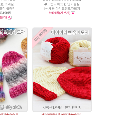
뜻한 뜨개실
부드럽고 따뜻한 인기털실
모직 퀼러티
3~4세용 아기요정모자뜨기
59,000원
9,000원
(기본가)
기본가)
꽈배기★오슬로
베이비러브 유아모자★에이미