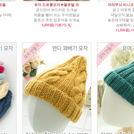
릿울
유아 도로롱모자★울토탈 뜨
자라무늬 비니
실
굵으면서 부드러운 뜨개실
굵고 따뜻한
 1타래
작품을 빨리 뜨는 두꺼운털실
제일모직 털실
왕초보 추천 입문자용 뜨개실
높은재구매율 
8,800원
(기본가)
소비자가 :
15,800원
(