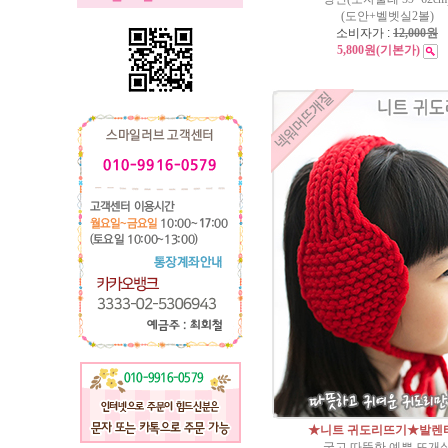
(도안+벨벳실2볼)
소비자가 :
12,000원
5,800원
(기본가)
★니트 귀도리뜨기★발렌
굵고 따뜻한 예쁜 뜨개