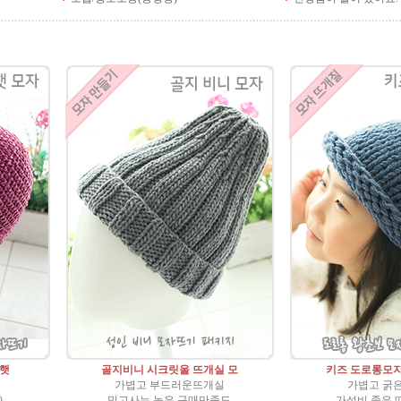
킷햇
골지비니 시크릿울 뜨개실 모
키즈 도로롱모
가볍고 부드러운뜨개실
가볍고 굵
)
믿고사는 높은 구매만족도
가성비 좋은 