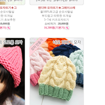
 모자뜨기★그
앤디98 모자뜨기★그레이스메
급 순모사털실
울100%최고급 순모사털실
뜻한 뜨개실
부드럽고 따뜻한 뜨개실
뜨기 초보추천
5~7세 키즈모자뜨기
18,000원
소비자가 :
28,000원
기본가)
16,500원
(기본가)