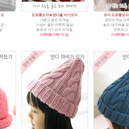
 모
도로롱모자★댄디울 아기모자
유아 도로롱모
가볍고 굵은 뜨개실
굵은뜨개실 만
직감
가성비 좋은 따뜻한 털실
높은 재구매율 
실
왕초보 아기모자 뜨개질
따뜻하고
4,400원
(기본가)
15,800원
(