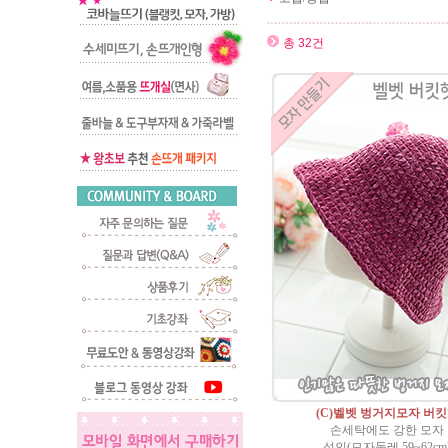
총 32건
(C)벨벳 벙거지모자 버
손세탁에도 강한 모자
성인(모자둘레 59~62cm