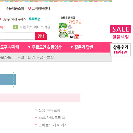
5
비니방울모자 동영상
6
꽈배기목도리
7
천연가죽 핸드메이드라벨
8
신생아모자뜨기
9
아기목도리뜨개질
10
손뜨개인형
1
자라무늬 목도리뜨기
2
브라이언 꽈배기목도리
3
앤디목도리
4
프렌치넥워머뜨개질
신생아/태교용
소품/가방/모티브
코바늘뜨기 패키지