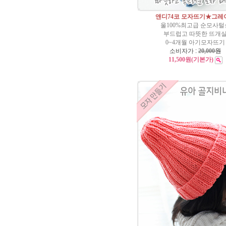
앤디74코 모자뜨기★그레
울100%최고급 순모사털
부드럽고 따뜻한 뜨개
0~4개월 아기모자뜨기
소비자가 :
20,000원
11,500원
(기본가)