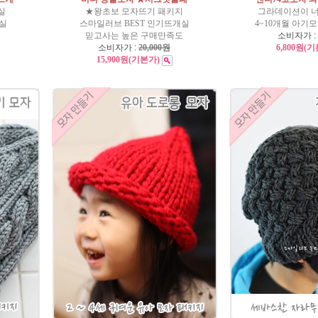
실
★왕초보 모자뜨기 패키지
그라데이션이 너
털실
스마일러브 BEST 인기뜨개실
4~10개월 아
믿고사는 높은 구매만족도
소비자가 :
소비자가 :
20,000원
6,800원
(기
15,900원
(기본가)