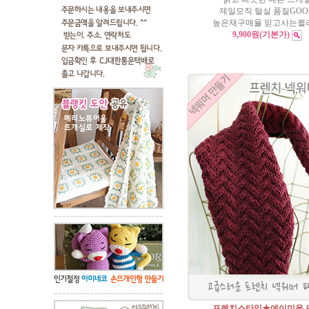
제일모직 털실 품질GOO
높은재구매율 믿고사는퀼
9,900원
(기본가)
프렌치스타일★에이미울 