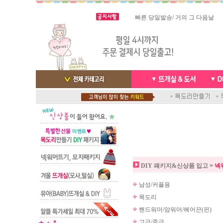
빠른 당일발송/ 거의 그 다음날
스마트폰으로 핸드폰 결제 ,카드
배송완료 /
실시간 결
DIY 패키지&신상품 입고
>
넥
남성/커플용
목도리
핸드워머/암워머/헤어끈(핀)
고급/중급