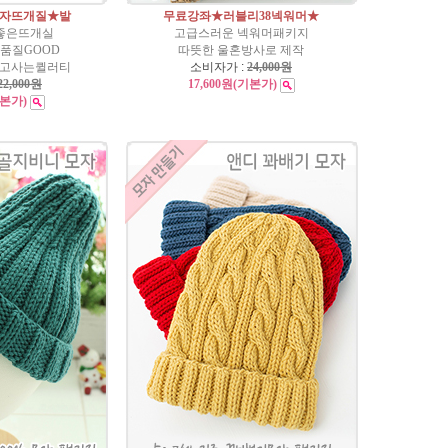
모자뜨개질★발
무료강좌★러블리38넥워머★
 좋은뜨개실
고급스러운 넥워머패키지
 품질GOOD
따뜻한 울혼방사로 제작
믿고사는퀼러티
소비자가 :
24,000원
22,000원
17,600원
(기본가)
기본가)