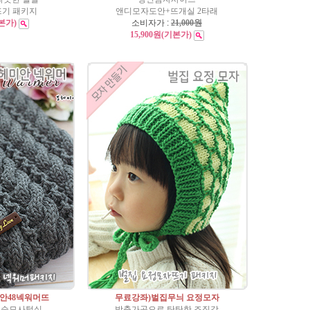
뜨기 패키지
앤디모자도안+뜨개실 2타래
본가)
소비자가 :
21,000원
15,900원
(기본가)
안48넥워머뜨
무료강좌)벌집무늬 요정모자
급 순모사털실
방축가공으로 탄탄한 조직감