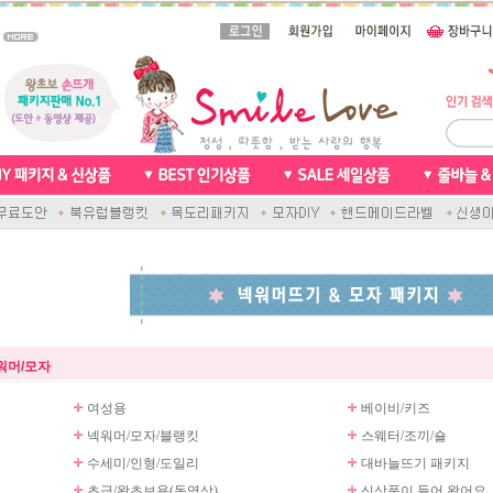
워머/모자
여성용
베이비/키즈
넥워머/모자/블랭킷
스웨터/조끼/숄
수세미/인형/도일리
대바늘뜨기 패키지
초급/왕초보용(동영상)
신상품이 들어 왔어요.