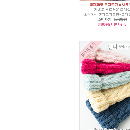
앤디86코 모자뜨기★시크
가볍고 부드러운 뜨개
초중학생 앤디모자도안+뜨개실
소비자가 :
13,000원
8,900원
(기본가)