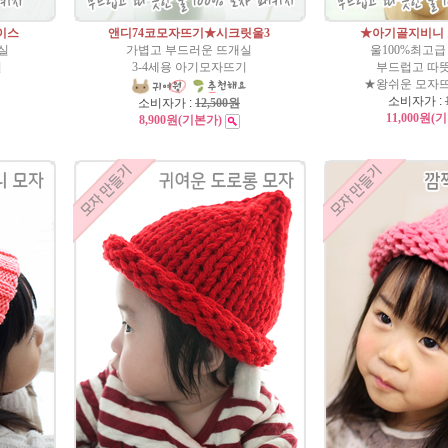
이스
앤디74코모자뜨기★시크릿울3
★아기골지비니
실
가볍고 부드러운 뜨개실
울100%최고
실
3-4세용 아기모자뜨기
부드럽고 따
★왕쉬운 모자
소비자가 :
소비자가 :
12,500원
11,000원
(
8,900원
(기본가)