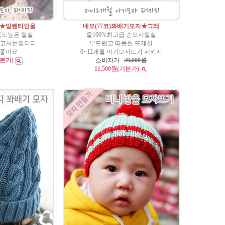
자★발렌타인울
네오(77코)꽈배기모자★그레
족도높은 털실
울100%최고급 순모사털실
믿고사는퀼러티
부드럽고 따뜻한 뜨개실
 좋아요
0~12개월 아기모자뜨기 패키지
기본가)
소비자가 :
20,000원
11,500원
(기본가)