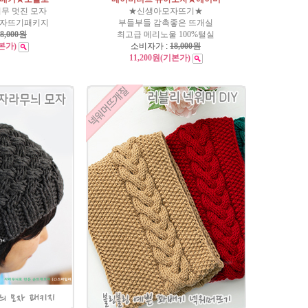
무 멋진 모자
★신생아모자뜨기★
기모자뜨기패키지
부들부들 감촉좋은 뜨개실
8,000원
최고급 메리노울 100%털실
본가)
소비자가 :
18,000원
11,200원
(기본가)