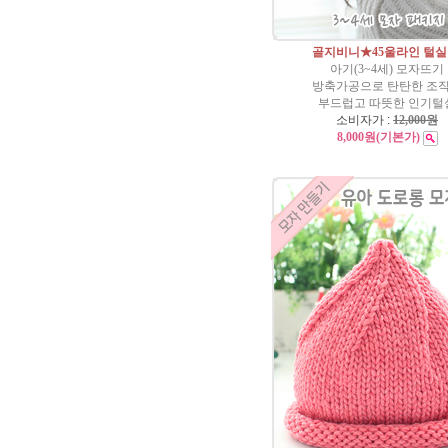
골지비니★45울라인 털실
아기(3~4세) 모자뜨기
방축가공으로 탄탄한 조
부드럽고 따뜻한 인기털
소비자가 :
12,000원
8,000원
(기본가)