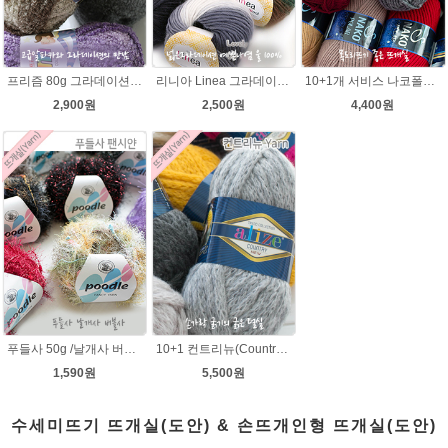
프리즘 80g 그라데이션 나염뜨개실 알파카울 목도리뜨기 뜨게실 뜨개질실
리니아 Linea 그라데이션 나염 뜨개실 목도리털실 뜨개실
10+1개 서비스 나코폴라 털실/폴라뜨개실 목도리뜨개질 수입뜨개실
2,900원
2,500원
4,400원
푸들사 50g /날개사 버블사 팬시얀 뜨개실 뜨게실 뜨개질실 목도리실 빌바오 손뜨개실 도매털실 스웨터 니트조끼 털실싸게파는곳 겨울
10+1 컨트리뉴(Country new) 굵은털실/컨트리뉴 뜨개실/뜨개질 뉴컨트리/컨트리실/컨트리뜨개실
1,590원
5,500원
수세미뜨기 뜨개실(도안) & 손뜨개인형 뜨개실(도안)