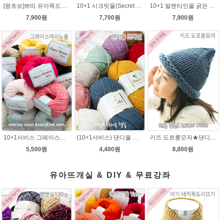
[왕초보]쁘띠 유아목도리뜨기★발렌타인울 목도리 뜨개질
10+1 시크릿울(Secret Wool) 제일모직 뜨개실 목도리뜨기 모자털실
10+1 발렌타인울 굵은 뜨개실/뜨개질실/손뜨개실/목도리털실/제일모직뜨개실
7,900원
7,700원
7,900원
10+1서비스 그레이스메리노울 부드러운 털실/뜨개실/뜨개질실/손뜨개실/목도리털실/모자털실
(10+1서비스) 댄디울 뜨개실 프리미어울 뜨개질실 목도리뜨개질실
키즈 도로롱모자★댄디울 모자뜨기(댄디울 2타래)
5,500원
4,400원
8,800원
유아뜨개실 & DIY & 무료강좌