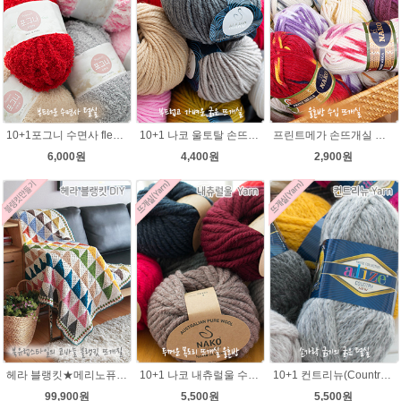
10+1포그니 수면사 fleece 플리스 수면실 뜨개실/소프트 메리 멜로디/부드러운 털실/유아용실/귀도리안감실
10+1 나코 울토탈 손뜨개 뜨개질 굵은뜨개실 나코메가 굵은털실(털실,뜨개질실) 동대문 뜨게실
프린트메가 손뜨개실 모자뜨기 뜨개질 목도리털실 뜨개실
6,000원
4,400원
2,900원
헤라 블랭킷★메리노퓨어울 27타래 북유럽블랭킷 울100% 코바늘뜨기 뜨개질
10+1 나코 내츄럴울 수입뜨개실/루피망고st 모자뜨기/
10+1 컨트리뉴(Country new) 굵은털실/컨트리뉴 뜨개실/뜨개질 뉴컨트리/컨트리실/컨트리뜨개실
99,900원
5,500원
5,500원