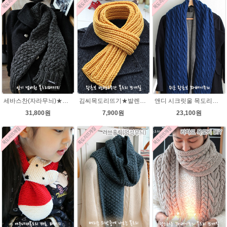
세바스찬(자라무늬)★발렌타인울 털실 목도리뜨기 뜨개질
김씨목도리뜨기★발렌타인울 목도리뜨기 뜨개질 털실
앤디 시크릿울 목도리뜨기 패키지
31,800원
7,900원
23,100원