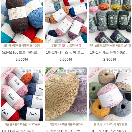
5ply울100프로 바라클라바뜨개질 5플라이 고급뜨개실 90g (울 100%) 제일모직 생산 얇은굵기 순모사
10+1개서비스 씨씨 코마면 100g 부드러운면사 뜨개실 코바늘실 여름실 뜨개질 가방실
10+1서비스 듀엣(40g) 메리노울 혼방사 뜨개실 부드러운 유아실
5,500원
5,000원
2,900원
(10+1개 서비스)푼토 어게인 목도리뜨개실 바라클라바 뜨개질 털실/푼토실 아기실 부드러운실
도안증정 B-M)코코(썸머라피아)바캉스 코바늘 모자뜨기 뜨개질
10+1개 서비스선셋(Sunset) 코튼실 Cotton 92% 가방 소품 뜨개실 코바늘실 사계절 모자뜨개실