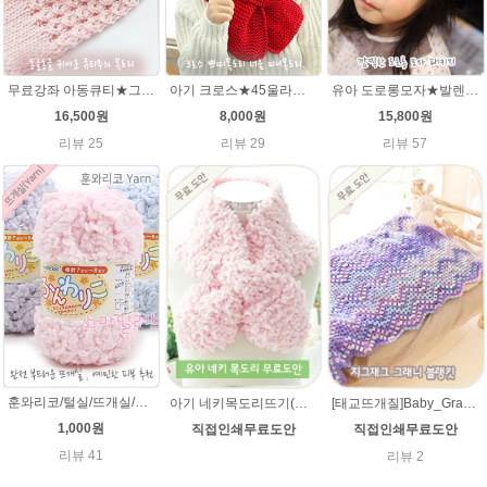
무료강좌 아동큐티★그레이스메리노울 뜨개실 유아목도리뜨기 뜨개질
아기 크로스★45울라인 목도리뜨기 쁘띠목도리 너음 미니목도리
유아 도로롱모자★발렌타인울 루피망고스타일 모자뜨개질
16,500원
8,000원
15,800원
리뷰 25
리뷰 29
리뷰 57
훈와리코/털실/뜨개실/뜨개질실/손뜨개실/목도리털실/뜨게실/뜨게질/손뜨개질실
아기 네키목도리뜨기(훈와리코 뜨개실) [무료도안& 동영상링크] 대바늘뜨기 /네키목도리만들기,네키목도리 도안,네키 목도리뜨기,아기목도리,아기목도리뜨기
[태교뜨개질]Baby_Granny 베이비 그래니(그레니) 지그재그 블랭킷(아기이불 코바늘뜨기) 무료도안
1,000원
직접인쇄무료도안
직접인쇄무료도안
리뷰 41
리뷰 2