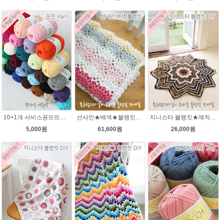
10+1개 서비스꽁뜨뜨개실 면혼방실 꽁트 털실 봄 여름 뜨개질 아기실 꽁뜨실 인형실 블랭킷실
선샤인★배색★블랭킷★에이미울 뜨개실DIY 코바늘 블랭킷뜨기 뜨개질
지니스타 블랭킷★매직그라데이션 뜨개실 코바늘뜨기블랭킷 이지프린트뜨개실 뜨개질
5,000원
61,600원
26,000원