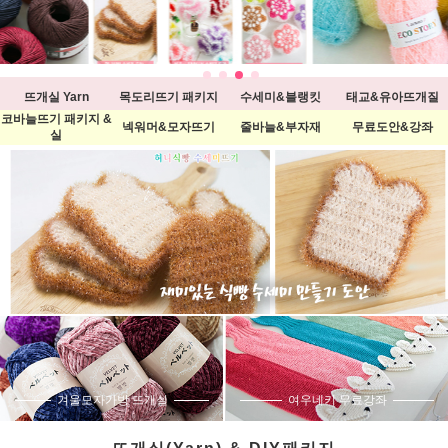
뜨개실 Yarn
목도리뜨기 패키지
수세미&블랭킷
태교&유아뜨개질
코바늘뜨기 패키지 &
넥워머&모자뜨기
줄바늘&부자재
무료도안&강좌
실
겨울모자가방 뜨개실
여우네키 무료강좌