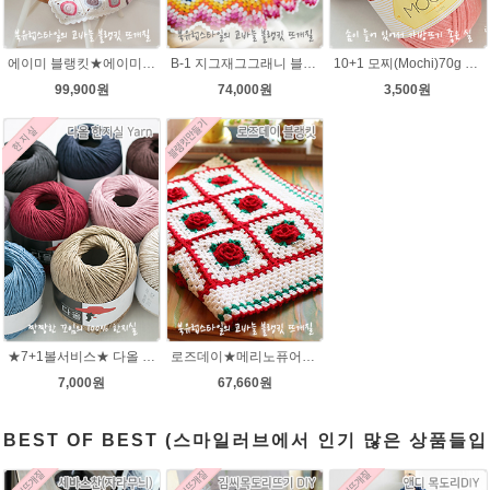
에이미 블랭킷★에이미울 뜨개실DIY 북유럽블랭킷 코바늘뜨기/손뜨개블랭킷 부드러운 털실
B-1 지그재그그래니 블랭킷★메리노퓨어울 뜨개실 코바늘뜨기(뜨개실 20타래+도안증정)/봄 블랭킷뜨기/가을 북유럽블랭킷 뜨개질
10+1 모찌(Mochi)70g 모찌실/인형실/소품실/리틀모찌/가방뜨기/모찌뜨개실/가방뜨개실/여름뜨개실 브릿지실/솜뜨개실/코나실 왕모찌실
99,900원
74,000원
3,500원
★7+1볼서비스★ 다올 한지실/100% 여름뜨개실/가방실/종이실/매트 바구니 코바늘뜨기
로즈데이★메리노퓨어울 코바늘 블랭킷뜨기 무료도안 동영상 DIY 재료 패키지
7,000원
67,660원
BEST OF BEST (스마일러브에서 인기 많은 상품들입
니다.)