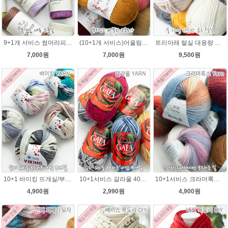
9+1개 서비스 썸머라피아 50g , 라탄 라피아 모자 가방뜨개실
(10+1개 서비스)어울림 40g(400m) 뜨개실/얇지만 가볍고 따뜻한털실 손뜨개조끼 니트
트리아래 털실 대용량 굵은실 가볍고 부드러운겨울 뜨개실 목도리실
7,000원
7,000원
9,500원
10+1 바이킹 뜨개실/부드러운 나염 아기털실 목도리실 Viking Yarn
10+1서비스 갈라울 40g(130m) 슈퍼워시울 뜨개실 스웨터 뜨개질옷 털실
10+1서비스 크라머룩스 털실/부드러운 나염뜨개실 목도리뜨개질 수입 그라데이션털실
4,900원
2,990원
4,900원