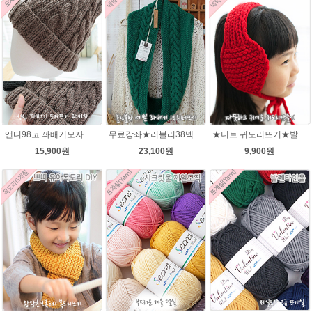
앤디98코 꽈배기모자★시크릿울 98코 모자 뜨개질
무료강좌★러블리38넥워머★시크릿울 꽈배기넥워머뜨기 뜨개질
★니트 귀도리뜨기★발렌타인울 뜨개실 DIY 뜨개질
15,900원
23,100원
9,900원