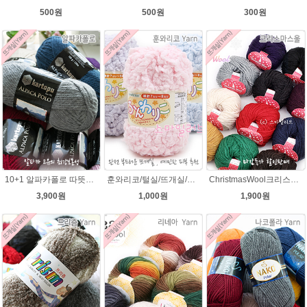
300원
500원
500원
10+1 알파카폴로 따뜻한 뜨개질 겨울털실
훈와리코/털실/뜨개실/뜨개질실/손뜨개실/목도리털실/뜨게실/뜨게질/손뜨개질실
ChristmasWool크리스마스울 털실 손뜨개 뜨개질 뜨개실
3,900원
1,000원
1,900원