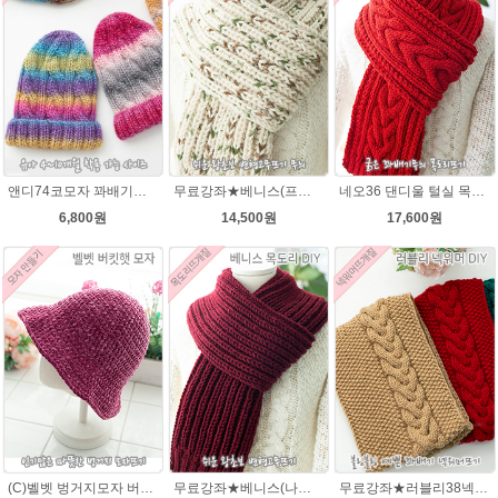
앤디74코모자 꽈배기★오슬로울 74코앤디모자도안 + 뜨개실 1볼)
무료강좌★베니스(프린트메가) 목도리DIY패키지(줄바늘포함)
네오36 댄디울 털실 목도리뜨개질 손뜨개
6,800원
14,500원
17,600원
(C)벨벳 벙거지모자 버킷햇 코바늘뜨기벨벳모자뜨개질 패키지
무료강좌★베니스(나코폴라) 목도리DIY패키지(줄바늘포함)
무료강좌★러블리38넥워머★나코폴라 꽈배기넥워머뜨기 뜨개질