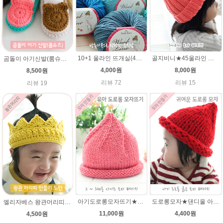
10+1 울라인 뜨개실(45g) 유아/블랭킷/손뜨개인형실/505털실/바라클라바털실 뜨개실
골지비니★45울라인 털실 모자뜨기 손뜨개질
곰돌이 아기신발(룸슈즈)★45울라인 뜨개실 코바늘뜨기 태교뜨개질 손뜨개
4,000원
8,000원
8,500원
리뷰 72
리뷰 15
리뷰 19
아기도로롱모자뜨기★그레이스메리노울 뜨개실 털실 뜨개질
도로롱모자★댄디울 아기모자뜨개질
엘리자베스 왕관머리띠★45울라인 태교뜨개질 손뜨개
11,000원
4,400원
4,500원