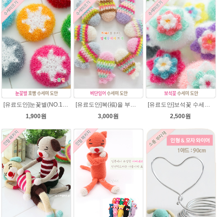
[유료도안]눈꽃별(NO.1) 수세미뜨기 도안(수세미실은 옵션에서 추가구매 가능)/별호빵수세미처럼 예쁜수세미뜨기/반짝이 수세미실/웰빙수세미실/고급수세미실/눈꽃 반짝이수세미 눈꽃수세미
[유료도안]복(福)을 부르는 비단잉어 수세미 코바늘뜨기 도안+꼬리부분 동영상 /복수세미뜨기/수세미실/반짝이수세미/반짝이실/ 힐링 웰빙수세미 퐁퐁수세미 코바늘수세미
[유료도안]보석꽃 수세미뜨기 도안(수세미실은 옵션에서 추가구매 가능)/보석꽃수세미/별호빵수세미처럼 예쁜수세미뜨기/빤짝이 수세미실/웰빙수세미실/고급수세미실/꽃수세미/봄꽃향기수세미
1,900원
3,000원
2,500원