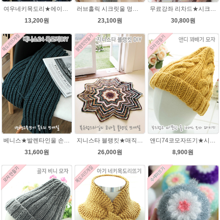
여우네키목도리★에이미울DIY 재료 패키지/유아목도리뜨기/아기목도리뜨개질/부드러운 베이비뜨개실로 제작 된 태교 손뜨개
러브홀릭 시크릿울 멍석뜨기 목도리 뜨개질패키지
무료강좌 리차드★시크릿울 꽈배기 목도리뜨기DIY 뜨개질
13,200원
23,100원
30,800원
베니스★발렌타인울 손뜨개질 목도리DIY 남녀커플 길라임목도리뜨개질
지니스타 블랭킷★매직그라데이션 뜨개실 코바늘뜨기블랭킷 이지프린트뜨개실 뜨개질
앤디74코모자뜨기★시크릿울3~4세용 모자뜨개질
31,600원
26,000원
8,900원