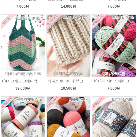
7,000원
14,000원
7,000원
(B)지그재그 그래니백 배색 코바늘뜨기 메이크업 가방 뜨개실 뜨개질 DIY
베니스 트리아래 15코 변형고무뜨기 목도리뜨개질 김씨목도리
10+1개 서비스 메이크업 100g / 가방실 클러치 파우치 가방뜨기 소품실
39,000원
10,500원
7,000원