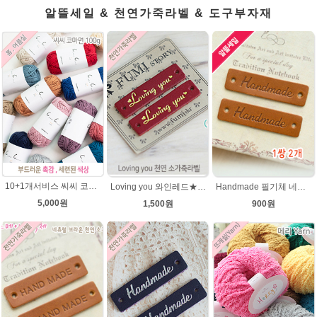
알뜰세일 & 천연가죽라벨 & 도구부자재
10+1개서비스 씨씨 코마면 100g 부드러운면사 뜨개실 코바늘실 여름실 뜨개질 가방실
Loving you 와인레드★금박 천연 소가죽라벨 러빙유
Handmade 필기체 네츄럴브라운 천연 소가죽라벨 목도리 핸드메이드라벨
5,000원
1,500원
900원