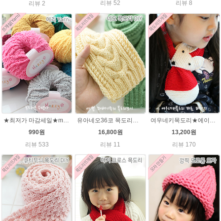
리뷰 52
리뷰 8
리뷰 2
★최저가 마감세일★merry메리/털실/수면뜨개실/뜨개질실/손뜨개실/목도리털실
유아네오36코 목도리뜨기★에이미울/유아목도리/아기목도리뜨개질
여우네키목도리★에이미울DIY 재료 패키지/유아목도리뜨기/아기목도리뜨개질/부드러운 베이비뜨개실로 제작 된 태교 손뜨개
990원
16,800원
13,200원
리뷰 533
리뷰 11
리뷰 170