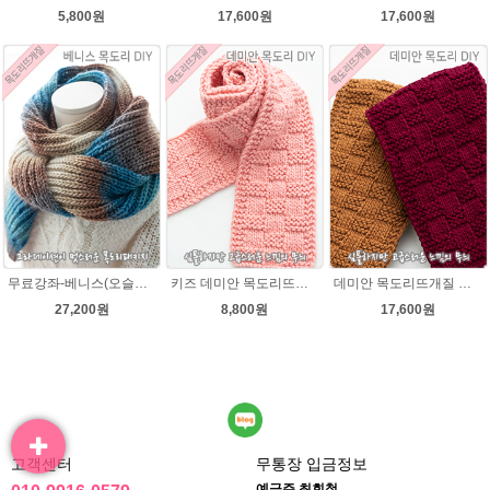
5,800원
17,600원
17,600원
무료강좌-베니스(오슬로울)목도리뜨기 DIY 패키지(줄바늘 포함) 그라데이션목도리
키즈 데미안 목도리뜨개질 패키지 (댄디울2볼+도안) 아기목도리뜨기
데미안 목도리뜨개질 패키지 (댄디울4볼+도안+줄바늘8호)
27,200원
8,800원
17,600원
고객센터
무통장 입금정보
예금주 최회철