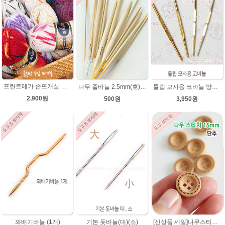
프린트메가 손뜨개실 모자뜨기 뜨개질 목도리털실 뜨개실
나무 줄바늘 2.5mm(호)~12mm(호) 대바늘 나무바늘 뜨개용품 뜨개도구
튤립 모사용 코바늘 양코바늘 튤립코바늘
2,900원
500원
3,950원
[신상품 세일]나무스티치단추 15mm/나무단추/네츄럴베이지색상/악세사리단추/원형단추/소품/장식단추/유아 아기단추/베이비단추
꽈배기바늘 (1개)
기본 돗바늘(대)(소)