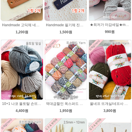
★최저가 마감세일★merry메리/털실/수면뜨개실/뜨개질실/손뜨개실/목도리털실
Handmade 고딕체 네츄럴브라운 천연소가죽라벨 목도리 핸드메이드라벨
Handmade 필기체 진남색(은박 천연소가죽라벨
990원
1,200원
1,500원
10+1 나코 울토탈 손뜨개 뜨개질 굵은뜨개실 나코메가 굵은털실(털실,뜨개질실) 동대문 뜨게실
역대급할인 옥스퍼드 나염뜨개실 털실
울네프 뜨개실/네프사 가볍고 부드러운 뜨개실
4,400원
1,950원
3,800원