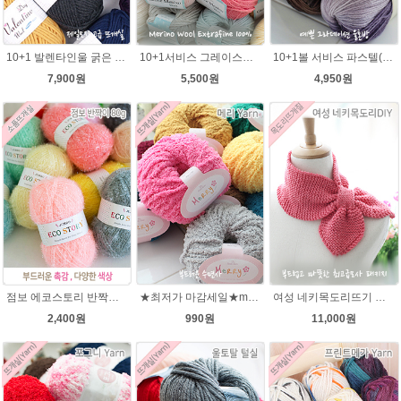
10+1 발렌타인울 굵은 뜨개실/뜨개질실/손뜨개실/목도리털실/제일모직뜨개실
10+1서비스 그레이스메리노울 부드러운 털실/뜨개실/뜨개질실/손뜨개실/목도리털실/모자털실
10+1볼 서비스 파스텔(Pastel) 뜨개질 그라데이션 털실 나염뜨개실
7,900원
5,500원
4,950원
점보 에코스토리 반짝이 80g 대용량 수세미뜨기 뜨개실 친환경소품 뜨개질실//웰빙수세미실/반짝이수세미실/반짝이뜨개실/ 수세미실/대용량수세미/빤짝이실
★최저가 마감세일★merry메리/털실/수면뜨개실/뜨개질실/손뜨개실/목도리털실
여성 네키목도리뜨기 그레이스메리노울 뜨개실 2볼 DIY
2,400원
990원
11,000원