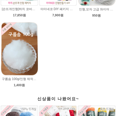
[손뜨개인형]하치 코바늘인형패키지(diy재료+도안)/뜨개질인형만들기/아미네코/인형실/하치코바늘인형뜨개실/코바늘수강/
아미네코 DIY 패키지 손뜨개 인형만들기 코바늘패키지 인형뜨기
인형,모자 고급 와이어 (90cm) 2mm,3mm 굵기선택/모자 와이어/알루미늄/인형철사대용/아미네코제작 철사/코바늘인형
17,850원
7,900원
950원
구름솜 100g/인형 제작에 사용되는 솜/코바늘 대바늘인형솜/부자재/깃털같은 느낌의 솜,쿠션솜
1,400원
신상품이 나왔어요~