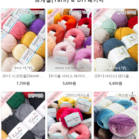
뜨개실(Yarn) & DIY패키지
10+1 시크릿울(Secret Wool) 제일모직 뜨개실 목도리뜨기 모자털실
10+1볼 서비스 에이미울 /부드러운 털실/따뜻한 뜨개실/뜨개질실/바라클라바/목도리털실/뜨게실/뜨게질/손뜨개질실 소프트메리노울 부드러운뜨개실
(10+1서비스) 댄디울 뜨개실 프리미어울 뜨개질실 목도리뜨개질실
7,700원
5,600원
4,400원