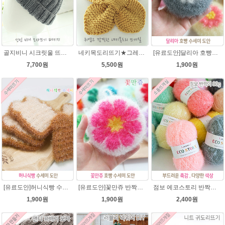
골지비니 시크릿울 뜨개실 모자뜨기 DIY 뜨개질
네키목도리뜨기★그레이스메리노울 미니목도리뜨기
[유료도안]달리아 호빵수세미뜨기 도안(수세미실은 옵션에서 추가구매 가능)/꽃수세미도안 /별호빵수세미처럼 예쁜수세미뜨기/빤짝이수세미실/웰빙수세미실/고급수세미실/데이지 반짝이수세미
7,700원
5,500원
1,900원
[유료도안]허니식빵 수세미뜨기 코바늘뜨기도안 /수세미뜨기/수세미실/반짝이수세미/반짝이실/수세미실 웰빙수세미 퐁퐁수세미 식빵 코바늘수세미
[유료도안]꽃만쥬 반짝이수세미 코바늘뜨기도안 /수세미뜨기/수세미실/반짝이수세미/반짝이실/수세미실 웰빙수세미 퐁퐁수세미 식빵 코바늘수세미
점보 에코스토리 반짝이 80g 대용량 수세미뜨기 뜨개실 친환경소품 뜨개질실//웰빙수세미실/반짝이수세미실/반짝이뜨개실/ 수세미실/대용량수세미/빤짝이실
1,900원
1,900원
2,400원