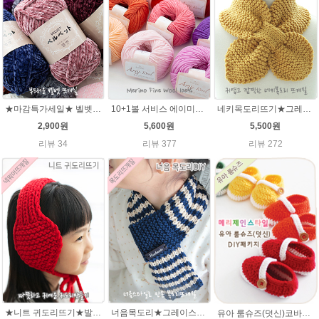
★마감특가세일★ 벨벳털실100g 부드러운뜨개실 극세사 샤넬 뜨개실
10+1볼 서비스 에이미울 /부드러운 털실/따뜻한 뜨개실/뜨개질실/바라클라바/목도리털실/뜨게실/뜨게질/손뜨개질실 소프트메리노울 부드러운뜨개실
네키목도리뜨기★그레이스메리노울 미니목도리뜨기
2,900원
5,600원
5,500원
리뷰 34
리뷰 377
리뷰 272
★니트 귀도리뜨기★발렌타인울 뜨개실 DIY 뜨개질
너음목도리★그레이스메리노울 뜨개실 목도리뜨기 뜨개질
유아 룸슈즈(덧신)코바늘뜨기 태교 취미뜨개질 뜨게질 에이미울 뜨개실