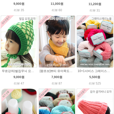
9,900원
11,000원
11,200원
리뷰 35
리뷰 60
리뷰 31
무료강좌)벌집무늬 요정모자★울라인45g패키지/아기요정모자뜨기 뜨개질
[왕초보]쁘띠 유아목도리뜨기★발렌타인울 목도리 뜨개질
10+1서비스 그레이스메리노울 부드러운 털실/뜨개실/뜨개질실/손뜨개실/목도리털실/모자털실
9,000원
7,900원
5,500원
리뷰 47
리뷰 87
리뷰 525