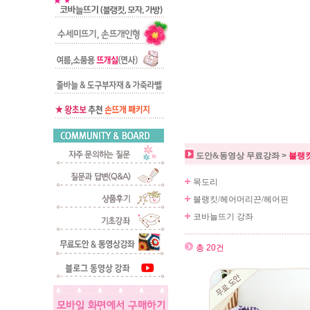
도안&동영상 무료강좌
>
블랭킷
목도리
블랭킷/헤어머리끈/헤어핀
코바늘뜨기 강좌
총 20건