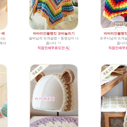
y 베
바바리안블랭킷 코바늘뜨기
바바리안블랭킷
시는
달바님의 뜨개설명 + 동영상이 나
츠쿠시님의 뜨개설
쇄해서
옵니다. ^^
옵니다.
직접인쇄무료도안
직접인쇄무