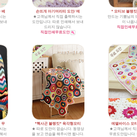
y 베
손뜨개 아기머리띠 도안/ 메
* 모티브 블랭
시는
★고객님께서 직접 출력하시는
만드는 기쁨님의 
 보내
도안입니다. 따로 인쇄해서 보내
이 나옵니다
드리지 않습니다.
직접인쇄무
직접인쇄무료도안
 무
*헥사곤 블랭킷* 육각형모티
에델바이스 모
하시는
★ 따로 도안이 없습니다. 동영상
★고객님께서 직
쇄해서
을 보고 연습을 해주시면 됩니다.
무료도안입니다.