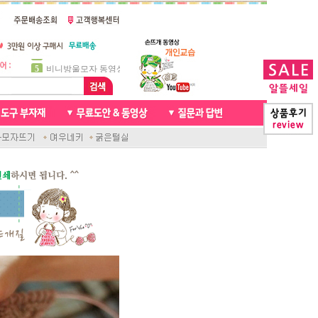
5
비니방울모자 동영상
6
꽈배기목도리
7
천연가죽 핸드메이드라벨
8
신생아모자뜨기
9
아기목도리뜨개질
10
손뜨개인형
1
자라무늬 목도리뜨기
2
브라이언 꽈배기목도리
3
앤디목도리
4
프렌치넥워머뜨개질