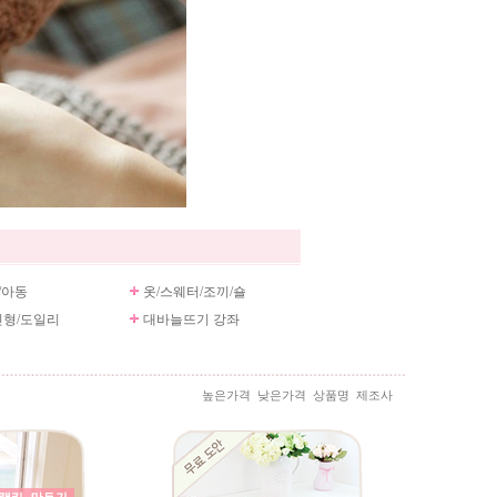
/아동
옷/스웨터/조끼/숄
형/도일리
대바늘뜨기 강좌
높은가격
낮은가격
상품명
제조사