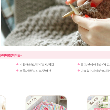
/헤어핀(머리끈)
넥워머/핸드워머/모자/장갑
유아/신생아 Baby/태교
소품/가방/모티브/덧버선
아크릴수세미/손뜨개인