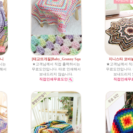
래니
[태교뜨개질]Baby_Granny Squ
지니스타 코바
시는
★고객님께서 직접 출력하시는
★고객님께서 직
쇄해서
무료도안입니다. 따로 인쇄해서
무료도안입니다.
보내드리지 않습니다.
보내드리지 
직접인쇄무료도안
직접인쇄무