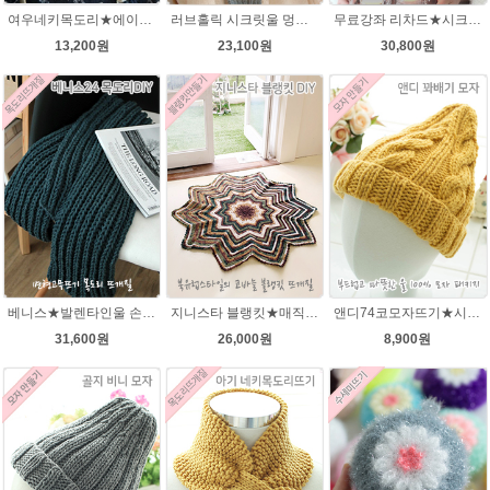
여우네키목도리★에이미울DIY 재료 패키지/유아목도리뜨기/아기목도리뜨개질/부드러운 베이비뜨개실로 제작 된 태교 손뜨개
러브홀릭 시크릿울 멍석뜨기 목도리 뜨개질패키지
무료강좌 리차드★시크릿울 꽈배기 목도리뜨기DIY 뜨개질
13,200원
23,100원
30,800원
베니스★발렌타인울 손뜨개질 목도리DIY 남녀커플 길라임목도리뜨개질
지니스타 블랭킷★매직그라데이션 뜨개실 코바늘뜨기블랭킷 이지프린트뜨개실 뜨개질
앤디74코모자뜨기★시크릿울3~4세용 모자뜨개질
31,600원
26,000원
8,900원