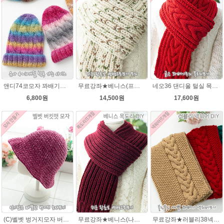
앤디74코모자 꽈배기★오슬로울 74코앤디모자도안 + 뜨개실 1볼)
무료강좌★베니스(프린트메가) 목도리DIY패키지(줄바늘포함)
네오36 댄디울 털실 목도리뜨개질 손뜨개
6,800원
14,500원
17,600원
(C)벨벳 벙거지모자 버킷햇 코바늘뜨기벨벳모자뜨개질 패키지
무료강좌★베니스(나코폴라) 목도리DIY패키지(줄바늘포함)
무료강좌★러블리38넥워머★나코폴라 꽈배기넥워머뜨기 뜨개질