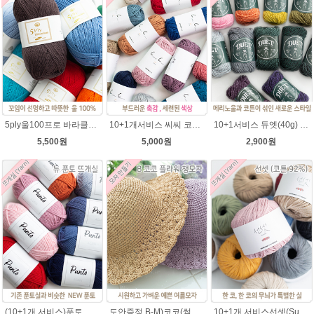
5ply울100프로 바라클라바뜨개질 5플라이 고급뜨개실 90g (울 100%) 제일모직 생산 얇은굵기 순모사
10+1개서비스 씨씨 코마면 100g 부드러운면사 뜨개실 코바늘실 여름실 뜨개질 가방실
10+1서비스 듀엣(40g) 메리노울 혼방사 뜨개실 부드러운 유아실
5,500원
5,000원
2,900원
(10+1개 서비스)푼토 어게인 목도리뜨개실 바라클라바 뜨개질 털실/푼토실 아기실 부드러운실
도안증정 B-M)코코(썸머라피아)바캉스 코바늘 모자뜨기 뜨개질
10+1개 서비스선셋(Sunset) 코튼실 Cotton 92% 가방 소품 뜨개실 코바늘실 사계절 모자뜨개실