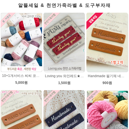
알뜰세일 & 천연가죽라벨 & 도구부자재
10+1개서비스 씨씨 코마면 100g 부드러운면사 뜨개실 코바늘실 여름실 뜨개질 가방실
Loving you 와인레드★금박 천연 소가죽라벨 러빙유
Handmade 필기체 네츄럴브라운 천연 소가죽라벨 목도리 핸드메이드라벨
5,000원
1,500원
900원