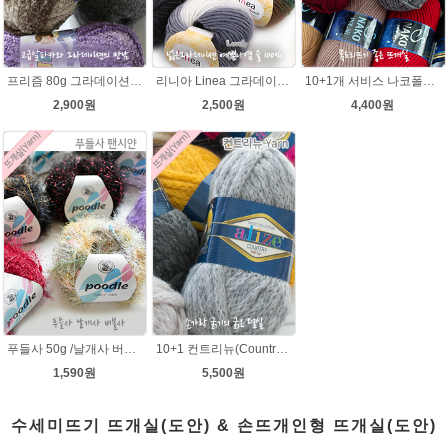
프리즘 80g 그라데이션 나염뜨개실 알파카울 목도리뜨기 뜨게실 뜨개질실
리니아 Linea 그라데이션 나염 뜨개실 목도리털실 뜨개실
10+1개 서비스 나코폴라 털실/폴라뜨개실 목도리뜨개질 수입뜨개실
2,900원
2,500원
4,400원
푸들사 50g /날개사 버블사 팬시얀 뜨개실 뜨게실 뜨개질실 목도리실 빌바오 손뜨개실 도매털실 스웨터 니트조끼 털실싸게파는곳 겨울
10+1 컨트리뉴(Country new) 굵은털실/컨트리뉴 뜨개실/뜨개질 뉴컨트리/컨트리실/컨트리뜨개실
1,590원
5,500원
수세미뜨기 뜨개실(도안) & 손뜨개인형 뜨개실(도안)