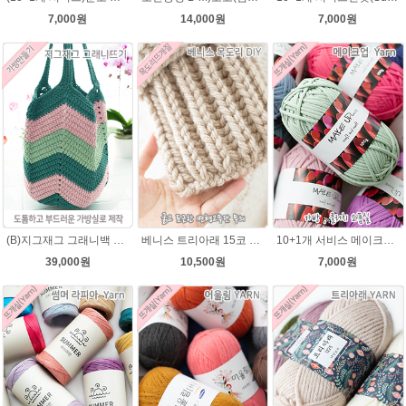
7,000원
14,000원
7,000원
(B)지그재그 그래니백 배색 코바늘뜨기 메이크업 가방 뜨개실 뜨개질 DIY
베니스 트리아래 15코 변형고무뜨기 목도리뜨개질 김씨목도리
10+1개 서비스 메이크업 100g / 가방실 클러치 파우치 가방뜨기 소품실
39,000원
10,500원
7,000원