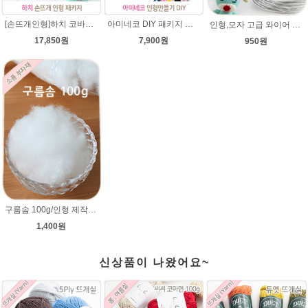
[손뜨개인형]하치 코바늘인형패키지(diy재료+도안)/뜨개질인형만들기/아미네코/인형실/하치코바늘인형뜨개실/코바늘수강/
아미네코 DIY 패키지 손뜨개 인형만들기 코바늘패키지 인형뜨기
인형,모자 고급 와이어 (90cm) 2mm,3mm 굵기선택/모자 와이어/알루미늄/인형철사대용/아미네코제작 철사/코바늘인형
17,850원
7,900원
950원
구름솜 100g/인형 제작에 사용되는 솜/코바늘 대바늘인형솜/부자재/깃털같은 느낌의 솜,쿠션솜
1,400원
신상품이 나왔어요~