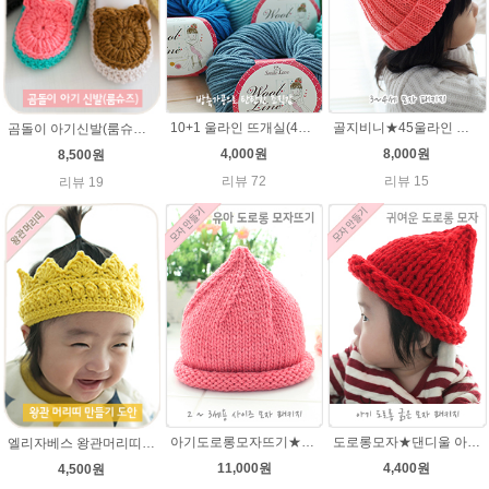
10+1 울라인 뜨개실(45g) 유아/블랭킷/손뜨개인형실/505털실/바라클라바털실 뜨개실
골지비니★45울라인 털실 모자뜨기 손뜨개질
곰돌이 아기신발(룸슈즈)★45울라인 뜨개실 코바늘뜨기 태교뜨개질 손뜨개
4,000원
8,000원
8,500원
리뷰 72
리뷰 15
리뷰 19
아기도로롱모자뜨기★그레이스메리노울 뜨개실 털실 뜨개질
도로롱모자★댄디울 아기모자뜨개질
엘리자베스 왕관머리띠★45울라인 태교뜨개질 손뜨개
11,000원
4,400원
4,500원