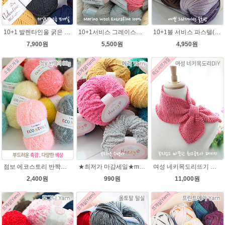
10+1 발렌타인울 굵은 뜨개실/뜨개질실/손뜨개실/목도리털실/제일모직뜨개실
10+1서비스 그레이스메리노울 부드러운 털실/뜨개실/뜨개질실/손뜨개실/목도리털실/모자털실
10+1볼 서비스 파스텔(Pastel) 뜨개질 그라데이션 털실 나염뜨개실
7,900원
5,500원
4,950원
점보 에코스토리 반짝이 80g 대용량 수세미뜨기 뜨개실 친환경소품 뜨개질실//웰빙수세미실/반짝이수세미실/반짝이뜨개실/ 수세미실/대용량수세미/빤짝이실
★최저가 마감세일★merry메리/털실/수면뜨개실/뜨개질실/손뜨개실/목도리털실
여성 네키목도리뜨기 그레이스메리노울 뜨개실 2볼 DIY
2,400원
990원
11,000원