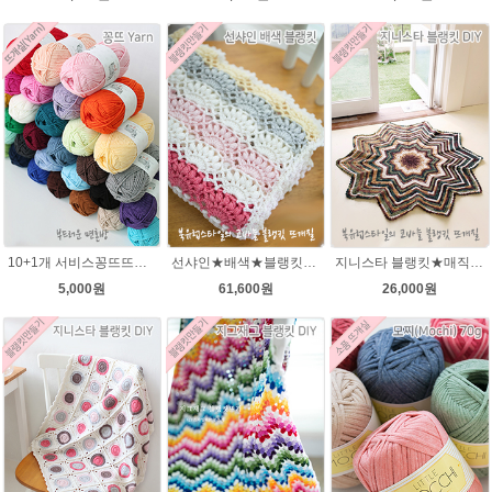
10+1개 서비스꽁뜨뜨개실 면혼방실 꽁트 털실 봄 여름 뜨개질 아기실 꽁뜨실 인형실 블랭킷실
선샤인★배색★블랭킷★에이미울 뜨개실DIY 코바늘 블랭킷뜨기 뜨개질
지니스타 블랭킷★매직그라데이션 뜨개실 코바늘뜨기블랭킷 이지프린트뜨개실 뜨개질
5,000원
61,600원
26,000원