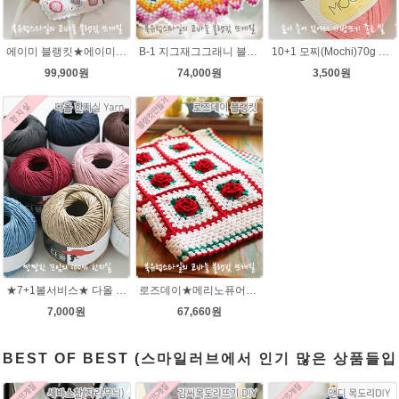
에이미 블랭킷★에이미울 뜨개실DIY 북유럽블랭킷 코바늘뜨기/손뜨개블랭킷 부드러운 털실
B-1 지그재그그래니 블랭킷★메리노퓨어울 뜨개실 코바늘뜨기(뜨개실 20타래+도안증정)/봄 블랭킷뜨기/가을 북유럽블랭킷 뜨개질
10+1 모찌(Mochi)70g 모찌실/인형실/소품실/리틀모찌/가방뜨기/모찌뜨개실/가방뜨개실/여름뜨개실 브릿지실/솜뜨개실/코나실 왕모찌실
99,900원
74,000원
3,500원
★7+1볼서비스★ 다올 한지실/100% 여름뜨개실/가방실/종이실/매트 바구니 코바늘뜨기
로즈데이★메리노퓨어울 코바늘 블랭킷뜨기 무료도안 동영상 DIY 재료 패키지
7,000원
67,660원
BEST OF BEST (스마일러브에서 인기 많은 상품들입
니다.)