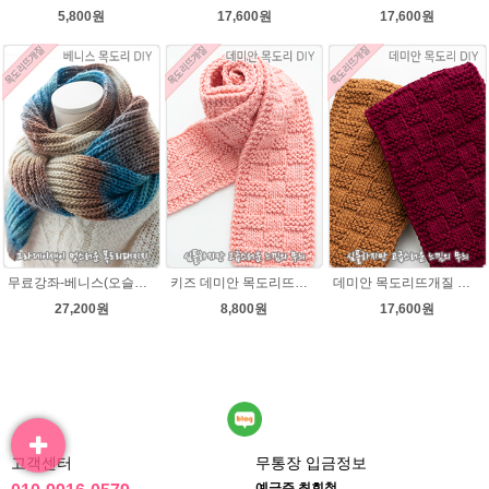
5,800원
17,600원
17,600원
무료강좌-베니스(오슬로울)목도리뜨기 DIY 패키지(줄바늘 포함) 그라데이션목도리
키즈 데미안 목도리뜨개질 패키지 (댄디울2볼+도안) 아기목도리뜨기
데미안 목도리뜨개질 패키지 (댄디울4볼+도안+줄바늘8호)
27,200원
8,800원
17,600원
고객센터
무통장 입금정보
예금주 최회철