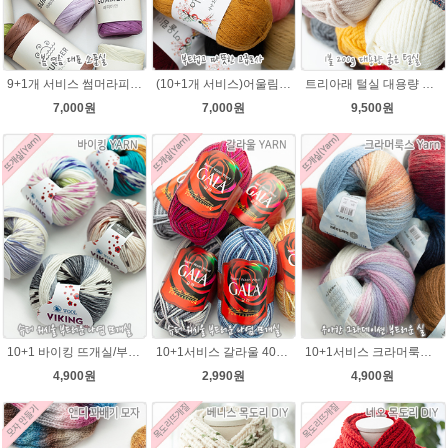
9+1개 서비스 썸머라피아 50g , 라탄 라피아 모자 가방뜨개실
(10+1개 서비스)어울림 40g(400m) 뜨개실/얇지만 가볍고 따뜻한털실 손뜨개조끼 니트
트리아래 털실 대용량 굵은실 가볍고 부드러운겨울 뜨개실 목도리실
7,000원
7,000원
9,500원
10+1 바이킹 뜨개실/부드러운 나염 아기털실 목도리실 Viking Yarn
10+1서비스 갈라울 40g(130m) 슈퍼워시울 뜨개실 스웨터 뜨개질옷 털실
10+1서비스 크라머룩스 털실/부드러운 나염뜨개실 목도리뜨개질 수입 그라데이션털실
4,900원
2,990원
4,900원