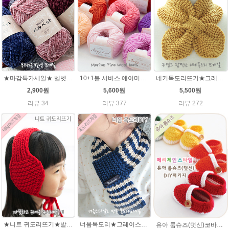
★마감특가세일★ 벨벳털실100g 부드러운뜨개실 극세사 샤넬 뜨개실
10+1볼 서비스 에이미울 /부드러운 털실/따뜻한 뜨개실/뜨개질실/바라클라바/목도리털실/뜨게실/뜨게질/손뜨개질실 소프트메리노울 부드러운뜨개실
네키목도리뜨기★그레이스메리노울 미니목도리뜨기
2,900원
5,600원
5,500원
리뷰 34
리뷰 377
리뷰 272
★니트 귀도리뜨기★발렌타인울 뜨개실 DIY 뜨개질
너음목도리★그레이스메리노울 뜨개실 목도리뜨기 뜨개질
유아 룸슈즈(덧신)코바늘뜨기 태교 취미뜨개질 뜨게질 에이미울 뜨개실