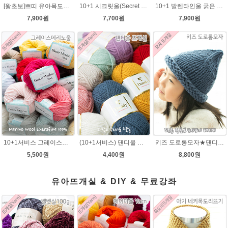
[왕초보]쁘띠 유아목도리뜨기★발렌타인울 목도리 뜨개질
10+1 시크릿울(Secret Wool) 제일모직 뜨개실 목도리뜨기 모자털실
10+1 발렌타인울 굵은 뜨개실/뜨개질실/손뜨개실/목도리털실/제일모직뜨개실
7,900원
7,700원
7,900원
10+1서비스 그레이스메리노울 부드러운 털실/뜨개실/뜨개질실/손뜨개실/목도리털실/모자털실
(10+1서비스) 댄디울 뜨개실 프리미어울 뜨개질실 목도리뜨개질실
키즈 도로롱모자★댄디울 모자뜨기(댄디울 2타래)
5,500원
4,400원
8,800원
유아뜨개실 & DIY & 무료강좌