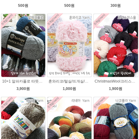
300원
500원
500원
10+1 알파카폴로 따뜻한 뜨개질 겨울털실
훈와리코/털실/뜨개실/뜨개질실/손뜨개실/목도리털실/뜨게실/뜨게질/손뜨개질실
ChristmasWool크리스마스울 털실 손뜨개 뜨개질 뜨개실
3,900원
1,000원
1,900원