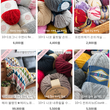
10+1포그니 수면사 fleece 플리스 수면실 뜨개실/소프트 메리 멜로디/부드러운 털실/유아용실/귀도리안감실
10+1 나코 울토탈 손뜨개 뜨개질 굵은뜨개실 나코메가 굵은털실(털실,뜨개질실) 동대문 뜨게실
프린트메가 손뜨개실 모자뜨기 뜨개질 목도리털실 뜨개실
6,000원
4,400원
2,900원
헤라 블랭킷★메리노퓨어울 27타래 북유럽블랭킷 울100% 코바늘뜨기 뜨개질
10+1 나코 내츄럴울 수입뜨개실/루피망고st 모자뜨기/
10+1 컨트리뉴(Country new) 굵은털실/컨트리뉴 뜨개실/뜨개질 뉴컨트리/컨트리실/컨트리뜨개실
99,900원
5,500원
5,500원