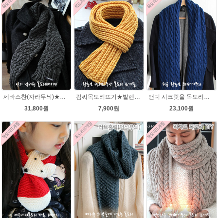
세바스찬(자라무늬)★발렌타인울 털실 목도리뜨기 뜨개질
김씨목도리뜨기★발렌타인울 목도리뜨기 뜨개질 털실
앤디 시크릿울 목도리뜨기 패키지
31,800원
7,900원
23,100원