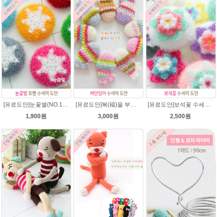
[유료도안]눈꽃별(NO.1) 수세미뜨기 도안(수세미실은 옵션에서 추가구매 가능)/별호빵수세미처럼 예쁜수세미뜨기/반짝이 수세미실/웰빙수세미실/고급수세미실/눈꽃 반짝이수세미 눈꽃수세미
[유료도안]복(福)을 부르는 비단잉어 수세미 코바늘뜨기 도안+꼬리부분 동영상 /복수세미뜨기/수세미실/반짝이수세미/반짝이실/ 힐링 웰빙수세미 퐁퐁수세미 코바늘수세미
[유료도안]보석꽃 수세미뜨기 도안(수세미실은 옵션에서 추가구매 가능)/보석꽃수세미/별호빵수세미처럼 예쁜수세미뜨기/빤짝이 수세미실/웰빙수세미실/고급수세미실/꽃수세미/봄꽃향기수세미
1,900원
3,000원
2,500원