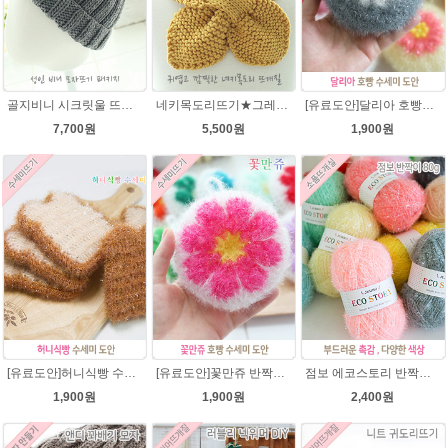
골지비니 시크릿울 뜨개실 모자뜨기 DIY 뜨개질
네키목도리뜨기★그레이스메리노울 미니목도리뜨기
[유료도안]달리아 호빵수세미뜨기 도안(수세미실은 옵션에서 추가구매 가능)/꽃수세미도안 /별호빵수세미처럼 예쁜수세미뜨기/빤짝이수세미실/웰빙수세미실/고급수세미실/데이지 반짝이수세미
7,700원
5,500원
1,900원
[유료도안]허니식빵 수세미뜨기 코바늘뜨기도안 /수세미뜨기/수세미실/반짝이수세미/반짝이실/수세미실 웰빙수세미 퐁퐁수세미 식빵 코바늘수세미
[유료도안]꽃만쥬 반짝이수세미 코바늘뜨기도안 /수세미뜨기/수세미실/반짝이수세미/반짝이실/수세미실 웰빙수세미 퐁퐁수세미 식빵 코바늘수세미
점보 에코스토리 반짝이 80g 대용량 수세미뜨기 뜨개실 친환경소품 뜨개질실//웰빙수세미실/반짝이수세미실/반짝이뜨개실/ 수세미실/대용량수세미/빤짝이실
1,900원
1,900원
2,400원