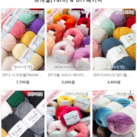
뜨개실(Yarn) & DIY패키지
10+1 시크릿울(Secret Wool) 제일모직 뜨개실 목도리뜨기 모자털실
10+1볼 서비스 에이미울 /부드러운 털실/따뜻한 뜨개실/뜨개질실/바라클라바/목도리털실/뜨게실/뜨게질/손뜨개질실 소프트메리노울 부드러운뜨개실
(10+1서비스) 댄디울 뜨개실 프리미어울 뜨개질실 목도리뜨개질실
7,700원
5,600원
4,400원