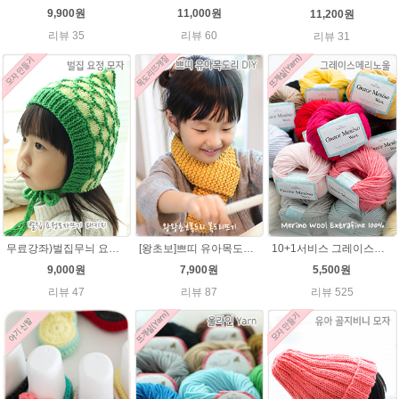
9,900원
11,000원
11,200원
리뷰 35
리뷰 60
리뷰 31
무료강좌)벌집무늬 요정모자★울라인45g패키지/아기요정모자뜨기 뜨개질
[왕초보]쁘띠 유아목도리뜨기★발렌타인울 목도리 뜨개질
10+1서비스 그레이스메리노울 부드러운 털실/뜨개실/뜨개질실/손뜨개실/목도리털실/모자털실
9,000원
7,900원
5,500원
리뷰 47
리뷰 87
리뷰 525