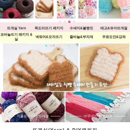
뜨개실 Yarn
목도리뜨기 패키지
수세미&블랭킷
태교&유아뜨개질
코바늘뜨기 패키지 &
넥워머&모자뜨기
줄바늘&부자재
무료도안&강좌
실
겨울모자가방 뜨개실
여우네키 무료강좌