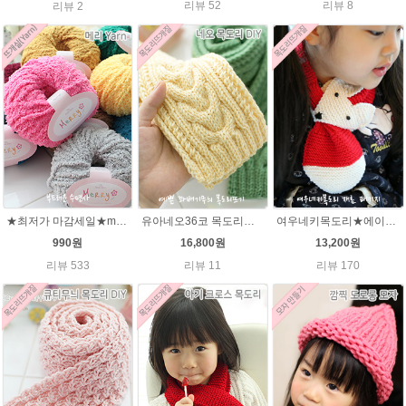
리뷰 52
리뷰 8
리뷰 2
★최저가 마감세일★merry메리/털실/수면뜨개실/뜨개질실/손뜨개실/목도리털실
유아네오36코 목도리뜨기★에이미울/유아목도리/아기목도리뜨개질
여우네키목도리★에이미울DIY 재료 패키지/유아목도리뜨기/아기목도리뜨개질/부드러운 베이비뜨개실로 제작 된 태교 손뜨개
990원
16,800원
13,200원
리뷰 533
리뷰 11
리뷰 170