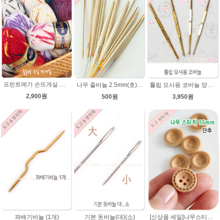
프린트메가 손뜨개실 모자뜨기 뜨개질 목도리털실 뜨개실
나무 줄바늘 2.5mm(호)~12mm(호) 대바늘 나무바늘 뜨개용품 뜨개도구
튤립 모사용 코바늘 양코바늘 튤립코바늘
2,900원
500원
3,950원
[신상품 세일]나무스티치단추 15mm/나무단추/네츄럴베이지색상/악세사리단추/원형단추/소품/장식단추/유아 아기단추/베이비단추
꽈배기바늘 (1개)
기본 돗바늘(대)(소)