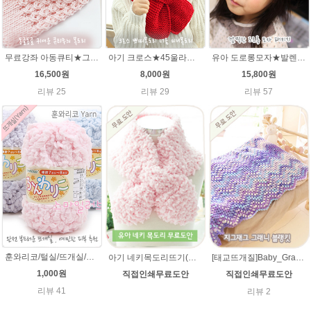
무료강좌 아동큐티★그레이스메리노울 뜨개실 유아목도리뜨기 뜨개질
아기 크로스★45울라인 목도리뜨기 쁘띠목도리 너음 미니목도리
유아 도로롱모자★발렌타인울 루피망고스타일 모자뜨개질
16,500원
8,000원
15,800원
리뷰 25
리뷰 29
리뷰 57
훈와리코/털실/뜨개실/뜨개질실/손뜨개실/목도리털실/뜨게실/뜨게질/손뜨개질실
아기 네키목도리뜨기(훈와리코 뜨개실) [무료도안& 동영상링크] 대바늘뜨기 /네키목도리만들기,네키목도리 도안,네키 목도리뜨기,아기목도리,아기목도리뜨기
[태교뜨개질]Baby_Granny 베이비 그래니(그레니) 지그재그 블랭킷(아기이불 코바늘뜨기) 무료도안
1,000원
직접인쇄무료도안
직접인쇄무료도안
리뷰 41
리뷰 2