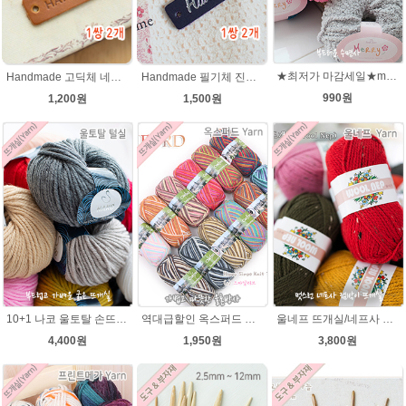
★최저가 마감세일★merry메리/털실/수면뜨개실/뜨개질실/손뜨개실/목도리털실
Handmade 고딕체 네츄럴브라운 천연소가죽라벨 목도리 핸드메이드라벨
Handmade 필기체 진남색(은박 천연소가죽라벨
990원
1,200원
1,500원
10+1 나코 울토탈 손뜨개 뜨개질 굵은뜨개실 나코메가 굵은털실(털실,뜨개질실) 동대문 뜨게실
역대급할인 옥스퍼드 나염뜨개실 털실
울네프 뜨개실/네프사 가볍고 부드러운 뜨개실
4,400원
1,950원
3,800원