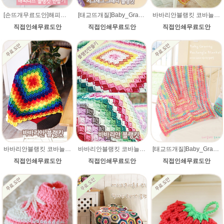
[손뜨개무료도안]해피니스 헥사곤 블랭킷뜨기/추천 육각형모티브도안 블랭킷 코바늘뜨기 패턴/핵사곤블랭킷/스마일러브 손뜨개
[태교뜨개질]Baby_Granny 베이비 그래니(그레니) 지그재그 블랭킷(아기이불 코바늘뜨기) 무료도안
바바리안블랭킷 코바늘뜨기 동영상/무료도안+ 뜨는법 설명_ 메리노퓨어울 털실로 제작. 북유럽블랭킷 코바늘뜨기
직접인쇄무료도안
직접인쇄무료도안
직접인쇄무료도안
바바리안블랭킷 코바늘뜨기 동영상/무료도안+ 뜨는법 설명_ 울라인 털실로 제작. 북유럽블랭킷 코바늘뜨기
바바리안블랭킷 코바늘뜨기 동영상/무료도안+ 뜨는법 설명_ 에이미울 털실로 제작. 북유럽블랭킷 코바늘뜨기
[태교뜨개질]Baby_Granny 베이비 그래니(그레니) 직사각형 블랭킷(아기이불 코바늘뜨기) 무료도안
직접인쇄무료도안
직접인쇄무료도안
직접인쇄무료도안