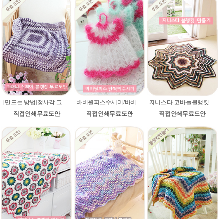
[만드는 방법]정사각 그래니스퀘어 블랭킷 무릎담요 코바늘뜨기 만들기 손뜨개 북유럽무료도안 수능선물
바비원피스수세미/바비 원피스 수세미 도안/반짝이수세미/바비원피스수세미도안/바비원피수수세미
지니스타 코바늘블랭킷뜨기 무료도안
직접인쇄무료도안
직접인쇄무료도안
직접인쇄무료도안