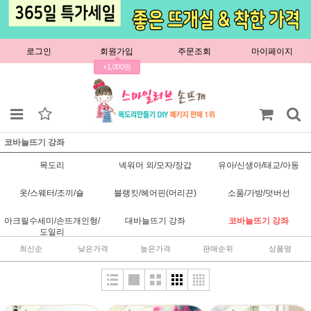
로그인
회원가입
주문조회
마이페이지
+1,000원
코바늘뜨기 강좌
목도리
넥워머 외/모자/장갑
유아/신생아/태교/아동
옷/스웨터/조끼/숄
블랭킷/헤어핀(머리끈)
소품/가방/덧버선
아크릴수세미/손뜨개인형/
대바늘뜨기 강좌
코바늘뜨기 강좌
도일리
최신순
낮은가격
높은가격
판매순위
상품명