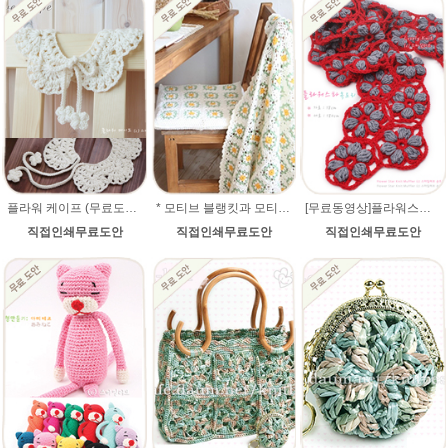
플라워 케이프 (무료도안) 손뜨개 뜨개질 국민케이프 knit 패턴
* 모티브 블랭킷과 모티브 방석커버 만들기 * 꽃모티브 코바늘뜨기+무료도안+ 뜨는법 설명_ 메리노퓨어울 털실로 제작. 북유럽블랭킷 코바늘뜨기
[무료동영상]플라워스타 코바늘목도리 / 코바늘뜨기 /무료도안/ 코바늘강좌
직접인쇄무료도안
직접인쇄무료도안
직접인쇄무료도안