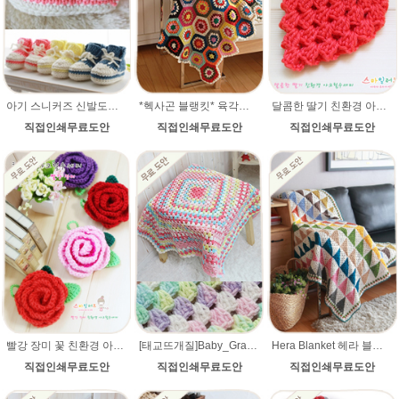
아기 스니커즈 신발도안+동영상 손뜨개/ 울라인 뜨개실로 제작 / 뜨개질 태교 / 성장앨범 손뜨개질/ 부드러운털실/아기뜨개실
*헥사곤 블랭킷* 육각형모티브 코바늘뜨기 동영상+무료도안+ 뜨는법 설명_ 메리노퓨어울 털실로 제작. 북유럽블랭킷 코바늘뜨기
달콤한 딸기 친환경 아크릴수세미 (무료도안) 손뜨개 뜨개질 knit
직접인쇄무료도안
직접인쇄무료도안
직접인쇄무료도안
빨강 장미 꽃 친환경 아크릴수세미 (무료도안) 손뜨개 뜨개질 knit
[태교뜨개질]Baby_Granny Square Blanket_베이비 그래니(그레니) 스퀘어 블랭킷(아기이불 코바늘뜨기)코바늘뜨기기초 뜨개블랭킷 코바늘블랭킷만들기 블랭킷도안 무료도안
Hera Blanket 헤라 블랭킷+ 뜨는법 설명_ 메리노퓨어울 털실로 제작. 북유럽블랭킷 스타일
직접인쇄무료도안
직접인쇄무료도안
직접인쇄무료도안