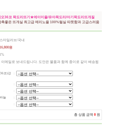
오36코 목도리뜨기★에이미울/유아목도리/아기목도리뜨개질
감촉좋은 뜨개실 최고급 메리노울 100%털실 따뜻함과 고급스러움
 스마일러브/국내
16,800원
1%
 이메일로 보내드립니다. 도안은 물품과 함께 종이로 같이 배송됩
36코)강
:
:
:
줄바늘
:
:
총 상품 금액
0
원