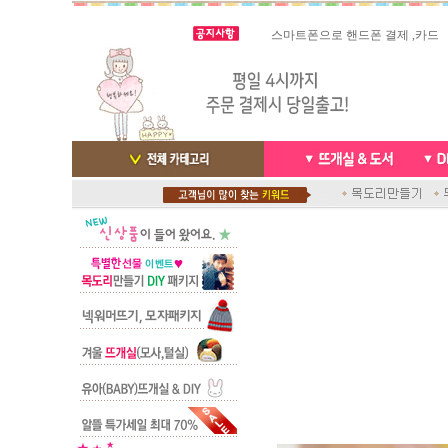
스마트폰으로 핸드폰 결제 ,카드
실시간 결
빠른 당일발송/ 거의 그 다음날
배송완료 /