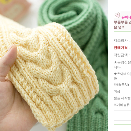
유아네
부들부들 
은 덤!!
제조회사 :
판매가격 :
적립금액 :
★동영상은
니다.
★유아네오(
좌
타래(뭉치)
색상
샘플 제작
뜨개바늘류