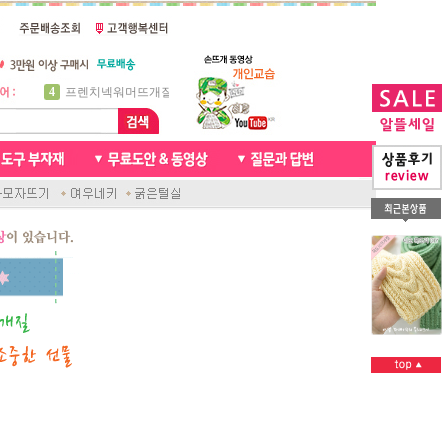
5
비니방울모자 동영상
6
꽈배기목도리
7
천연가죽 핸드메이드라벨
8
신생아모자뜨기
9
아기목도리뜨개질
10
손뜨개인형
1
자라무늬 목도리뜨기
2
브라이언 꽈배기목도리
3
앤디목도리
4
프렌치넥워머뜨개질