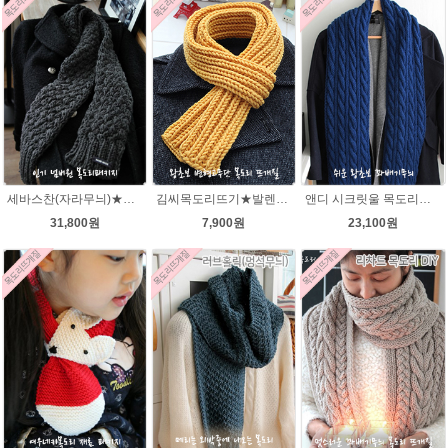
세바스찬(자라무늬)★발렌타인울 털실 목도리뜨기 뜨개질
김씨목도리뜨기★발렌타인울 목도리뜨기 뜨개질 털실
앤디 시크릿울 목도리뜨기 패키지
31,800원
7,900원
23,100원