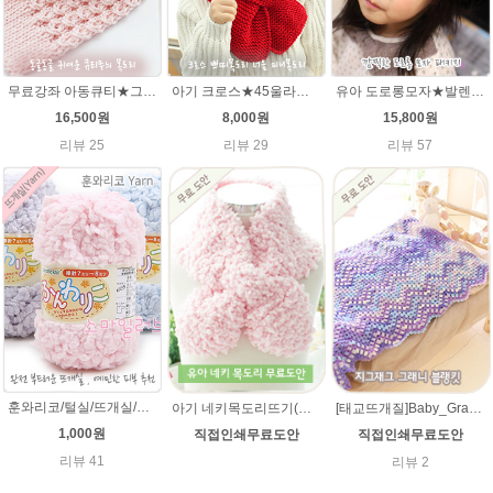
무료강좌 아동큐티★그레이스메리노울 뜨개실 유아목도리뜨기 뜨개질
아기 크로스★45울라인 목도리뜨기 쁘띠목도리 너음 미니목도리
유아 도로롱모자★발렌타인울 루피망고스타일 모자뜨개질
16,500원
8,000원
15,800원
리뷰 25
리뷰 29
리뷰 57
훈와리코/털실/뜨개실/뜨개질실/손뜨개실/목도리털실/뜨게실/뜨게질/손뜨개질실
아기 네키목도리뜨기(훈와리코 뜨개실) [무료도안& 동영상링크] 대바늘뜨기 /네키목도리만들기,네키목도리 도안,네키 목도리뜨기,아기목도리,아기목도리뜨기
[태교뜨개질]Baby_Granny 베이비 그래니(그레니) 지그재그 블랭킷(아기이불 코바늘뜨기) 무료도안
1,000원
직접인쇄무료도안
직접인쇄무료도안
리뷰 41
리뷰 2