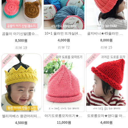
10+1 울라인 뜨개실(45g) 유아/블랭킷/손뜨개인형실/505털실/바라클라바털실 뜨개실
골지비니★45울라인 털실 모자뜨기 손뜨개질
곰돌이 아기신발(룸슈즈)★45울라인 뜨개실 코바늘뜨기 태교뜨개질 손뜨개
4,000원
8,000원
8,500원
리뷰 72
리뷰 15
리뷰 19
아기도로롱모자뜨기★그레이스메리노울 뜨개실 털실 뜨개질
도로롱모자★댄디울 아기모자뜨개질
엘리자베스 왕관머리띠★45울라인 태교뜨개질 손뜨개
11,000원
4,400원
4,500원