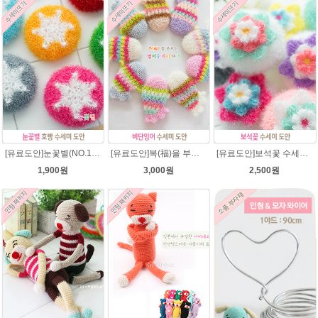
[유료도안]눈꽃별(NO.1) 수세미뜨기 도안(수세미실은 옵션에서 추가구매 가능)/별호빵수세미처럼 예쁜수세미뜨기/반짝이 수세미실/웰빙수세미실/고급수세미실/눈꽃 반짝이수세미 눈꽃수세미
[유료도안]복(福)을 부르는 비단잉어 수세미 코바늘뜨기 도안+꼬리부분 동영상 /복수세미뜨기/수세미실/반짝이수세미/반짝이실/ 힐링 웰빙수세미 퐁퐁수세미 코바늘수세미
[유료도안]보석꽃 수세미뜨기 도안(수세미실은 옵션에서 추가구매 가능)/보석꽃수세미/별호빵수세미처럼 예쁜수세미뜨기/빤짝이 수세미실/웰빙수세미실/고급수세미실/꽃수세미/봄꽃향기수세미
1,900원
3,000원
2,500원