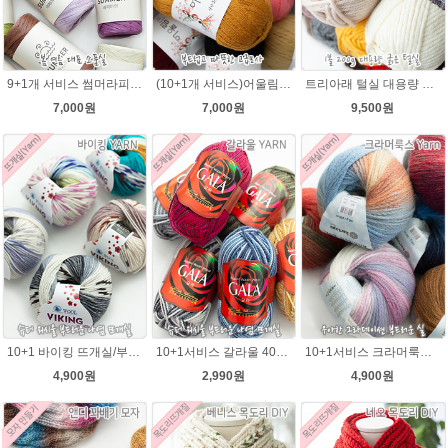
9+1개 서비스 썸머라피아 50g , 라탄 라피아 모자 가방뜨개실
(10+1개 서비스)어울림 40g(400m) 뜨개실/얇지만 가볍고 따뜻한털실 손뜨개조끼 니트
트리아래 털실 대용량 굵은실 가볍고 부드러운겨울 뜨개실 목도리실
7,000원
7,000원
9,500원
10+1 바이킹 뜨개실/부드러운 나염 아기털실 목도리실 Viking Yarn
10+1서비스 갈라울 40g(130m) 슈퍼워시울 뜨개실 스웨터 뜨개질옷 털실
10+1서비스 크라머룩스 털실/부드러운 나염뜨개실 목도리뜨개질 수입 그라데이션털실
4,900원
2,990원
4,900원