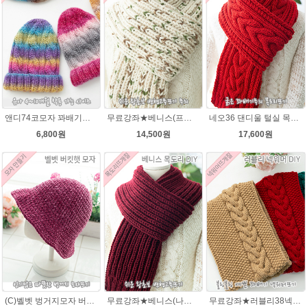
앤디74코모자 꽈배기★오슬로울 74코앤디모자도안 + 뜨개실 1볼)
무료강좌★베니스(프린트메가) 목도리DIY패키지(줄바늘포함)
네오36 댄디울 털실 목도리뜨개질 손뜨개
6,800원
14,500원
17,600원
(C)벨벳 벙거지모자 버킷햇 코바늘뜨기벨벳모자뜨개질 패키지
무료강좌★베니스(나코폴라) 목도리DIY패키지(줄바늘포함)
무료강좌★러블리38넥워머★나코폴라 꽈배기넥워머뜨기 뜨개질