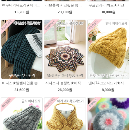
여우네키목도리★에이미울DIY 재료 패키지/유아목도리뜨기/아기목도리뜨개질/부드러운 베이비뜨개실로 제작 된 태교 손뜨개
러브홀릭 시크릿울 멍석뜨기 목도리 뜨개질패키지
무료강좌 리차드★시크릿울 꽈배기 목도리뜨기DIY 뜨개질
13,200원
23,100원
30,800원
베니스★발렌타인울 손뜨개질 목도리DIY 남녀커플 길라임목도리뜨개질
지니스타 블랭킷★매직그라데이션 뜨개실 코바늘뜨기블랭킷 이지프린트뜨개실 뜨개질
앤디74코모자뜨기★시크릿울3~4세용 모자뜨개질
31,600원
26,000원
8,900원