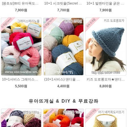
[왕초보]쁘띠 유아목도리뜨기★발렌타인울 목도리 뜨개질
10+1 시크릿울(Secret Wool) 제일모직 뜨개실 목도리뜨기 모자털실
10+1 발렌타인울 굵은 뜨개실/뜨개질실/손뜨개실/목도리털실/제일모직뜨개실
7,900원
7,700원
7,900원
10+1서비스 그레이스메리노울 부드러운 털실/뜨개실/뜨개질실/손뜨개실/목도리털실/모자털실
(10+1서비스) 댄디울 뜨개실 프리미어울 뜨개질실 목도리뜨개질실
키즈 도로롱모자★댄디울 모자뜨기(댄디울 2타래)
5,500원
4,400원
8,800원
유아뜨개실 & DIY & 무료강좌