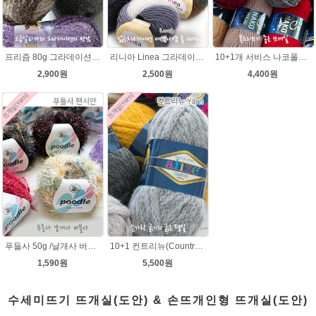
프리즘 80g 그라데이션 나염뜨개실 알파카울 목도리뜨기 뜨게실 뜨개질실
리니아 Linea 그라데이션 나염 뜨개실 목도리털실 뜨개실
10+1개 서비스 나코폴라 털실/폴라뜨개실 목도리뜨개질 수입뜨개실
2,900원
2,500원
4,400원
푸들사 50g /날개사 버블사 팬시얀 뜨개실 뜨게실 뜨개질실 목도리실 빌바오 손뜨개실 도매털실 스웨터 니트조끼 털실싸게파는곳 겨울
10+1 컨트리뉴(Country new) 굵은털실/컨트리뉴 뜨개실/뜨개질 뉴컨트리/컨트리실/컨트리뜨개실
1,590원
5,500원
수세미뜨기 뜨개실(도안) & 손뜨개인형 뜨개실(도안)