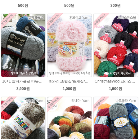
300원
500원
500원
10+1 알파카폴로 따뜻한 뜨개질 겨울털실
훈와리코/털실/뜨개실/뜨개질실/손뜨개실/목도리털실/뜨게실/뜨게질/손뜨개질실
ChristmasWool크리스마스울 털실 손뜨개 뜨개질 뜨개실
3,900원
1,000원
1,900원