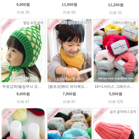
9,900원
11,000원
11,200원
리뷰 35
리뷰 60
리뷰 31
무료강좌)벌집무늬 요정모자★울라인45g패키지/아기요정모자뜨기 뜨개질
[왕초보]쁘띠 유아목도리뜨기★발렌타인울 목도리 뜨개질
10+1서비스 그레이스메리노울 부드러운 털실/뜨개실/뜨개질실/손뜨개실/목도리털실/모자털실
9,000원
7,900원
5,500원
리뷰 47
리뷰 87
리뷰 525