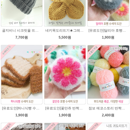
골지비니 시크릿울 뜨개실 모자뜨기 DIY 뜨개질
네키목도리뜨기★그레이스메리노울 미니목도리뜨기
[유료도안]달리아 호빵수세미뜨기 도안(수세미실은 옵션에서 추가구매 가능)/꽃수세미도안 /별호빵수세미처럼 예쁜수세미뜨기/빤짝이수세미실/웰빙수세미실/고급수세미실/데이지 반짝이수세미
7,700원
5,500원
1,900원
[유료도안]허니식빵 수세미뜨기 코바늘뜨기도안 /수세미뜨기/수세미실/반짝이수세미/반짝이실/수세미실 웰빙수세미 퐁퐁수세미 식빵 코바늘수세미
[유료도안]꽃만쥬 반짝이수세미 코바늘뜨기도안 /수세미뜨기/수세미실/반짝이수세미/반짝이실/수세미실 웰빙수세미 퐁퐁수세미 식빵 코바늘수세미
점보 에코스토리 반짝이 80g 대용량 수세미뜨기 뜨개실 친환경소품 뜨개질실//웰빙수세미실/반짝이수세미실/반짝이뜨개실/ 수세미실/대용량수세미/빤짝이실
1,900원
1,900원
2,400원