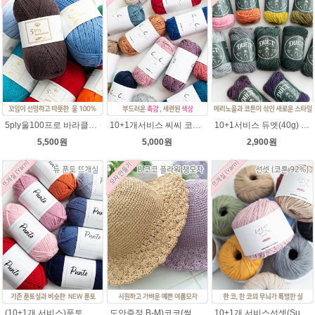
5ply울100프로 바라클라바뜨개질 5플라이 고급뜨개실 90g (울 100%) 제일모직 생산 얇은굵기 순모사
10+1개서비스 씨씨 코마면 100g 부드러운면사 뜨개실 코바늘실 여름실 뜨개질 가방실
10+1서비스 듀엣(40g) 메리노울 혼방사 뜨개실 부드러운 유아실
5,500원
5,000원
2,900원
(10+1개 서비스)푼토 어게인 목도리뜨개실 바라클라바 뜨개질 털실/푼토실 아기실 부드러운실
도안증정 B-M)코코(썸머라피아)바캉스 코바늘 모자뜨기 뜨개질
10+1개 서비스선셋(Sunset) 코튼실 Cotton 92% 가방 소품 뜨개실 코바늘실 사계절 모자뜨개실