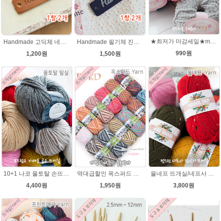
★최저가 마감세일★merry메리/털실/수면뜨개실/뜨개질실/손뜨개실/목도리털실
Handmade 고딕체 네츄럴브라운 천연소가죽라벨 목도리 핸드메이드라벨
Handmade 필기체 진남색(은박 천연소가죽라벨
990원
1,200원
1,500원
10+1 나코 울토탈 손뜨개 뜨개질 굵은뜨개실 나코메가 굵은털실(털실,뜨개질실) 동대문 뜨게실
역대급할인 옥스퍼드 나염뜨개실 털실
울네프 뜨개실/네프사 가볍고 부드러운 뜨개실
4,400원
1,950원
3,800원