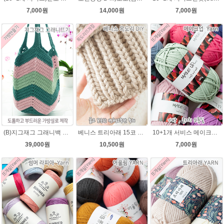
7,000원
14,000원
7,000원
(B)지그재그 그래니백 배색 코바늘뜨기 메이크업 가방 뜨개실 뜨개질 DIY
베니스 트리아래 15코 변형고무뜨기 목도리뜨개질 김씨목도리
10+1개 서비스 메이크업 100g / 가방실 클러치 파우치 가방뜨기 소품실
39,000원
10,500원
7,000원