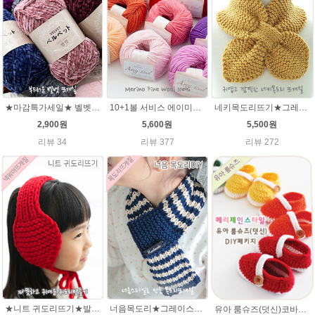
★마감특가세일★ 벨벳털실100g 부드러운뜨개실 극세사 샤넬 뜨개실
10+1볼 서비스 에이미울 /부드러운 털실/따뜻한 뜨개실/뜨개질실/바라클라바/목도리털실/뜨게실/뜨게질/손뜨개질실 소프트메리노울 부드러운뜨개실
네키목도리뜨기★그레이스메리노울 미니목도리뜨기
2,900원
5,600원
5,500원
리뷰 34
리뷰 377
리뷰 272
★니트 귀도리뜨기★발렌타인울 뜨개실 DIY 뜨개질
너음목도리★그레이스메리노울 뜨개실 목도리뜨기 뜨개질
유아 룸슈즈(덧신)코바늘뜨기 태교 취미뜨개질 뜨게질 에이미울 뜨개실