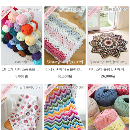
10+1개 서비스꽁뜨뜨개실 면혼방실 꽁트 털실 봄 여름 뜨개질 아기실 꽁뜨실 인형실 블랭킷실
선샤인★배색★블랭킷★에이미울 뜨개실DIY 코바늘 블랭킷뜨기 뜨개질
지니스타 블랭킷★매직그라데이션 뜨개실 코바늘뜨기블랭킷 이지프린트뜨개실 뜨개질
5,000원
61,600원
26,000원