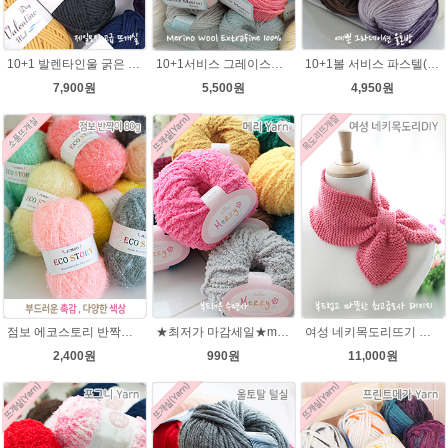
10+1 발렌타인울 굵은 뜨개실/뜨개질실/손뜨개실/목도리털실/제일모직뜨개실
10+1서비스 그레이스메리노울 부드러운 털실/뜨개실/뜨개질실/손뜨개실/목도리털실/모자털실
10+1볼 서비스 파스텔(Pastel) 뜨개질 그라데이션 털실 나염뜨개실
7,900원
5,500원
4,950원
점보 에코스토리 반짝이 80g 대용량 수세미뜨기 뜨개실 친환경소품 뜨개질실//웰빙수세미실/반짝이수세미실/반짝이뜨개실/ 수세미실/대용량수세미/빤짝이실
★최저가 마감세일★merry메리/털실/수면뜨개실/뜨개질실/손뜨개실/목도리털실
여성 네키목도리뜨기 그레이스메리노울 뜨개실 2볼 DIY
2,400원
990원
11,000원