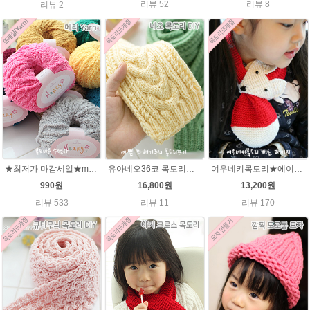
리뷰 52
리뷰 8
리뷰 2
★최저가 마감세일★merry메리/털실/수면뜨개실/뜨개질실/손뜨개실/목도리털실
유아네오36코 목도리뜨기★에이미울/유아목도리/아기목도리뜨개질
여우네키목도리★에이미울DIY 재료 패키지/유아목도리뜨기/아기목도리뜨개질/부드러운 베이비뜨개실로 제작 된 태교 손뜨개
990원
16,800원
13,200원
리뷰 533
리뷰 11
리뷰 170