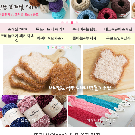
뜨개실 Yarn
목도리뜨기 패키지
수세미&블랭킷
태교&유아뜨개질
코바늘뜨기 패키지 &
넥워머&모자뜨기
줄바늘&부자재
무료도안&강좌
실
겨울모자가방 뜨개실
여우네키 무료강좌