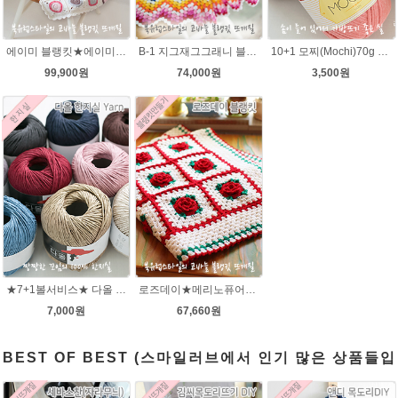
에이미 블랭킷★에이미울 뜨개실DIY 북유럽블랭킷 코바늘뜨기/손뜨개블랭킷 부드러운 털실
B-1 지그재그그래니 블랭킷★메리노퓨어울 뜨개실 코바늘뜨기(뜨개실 20타래+도안증정)/봄 블랭킷뜨기/가을 북유럽블랭킷 뜨개질
10+1 모찌(Mochi)70g 모찌실/인형실/소품실/리틀모찌/가방뜨기/모찌뜨개실/가방뜨개실/여름뜨개실 브릿지실/솜뜨개실/코나실 왕모찌실
99,900원
74,000원
3,500원
★7+1볼서비스★ 다올 한지실/100% 여름뜨개실/가방실/종이실/매트 바구니 코바늘뜨기
로즈데이★메리노퓨어울 코바늘 블랭킷뜨기 무료도안 동영상 DIY 재료 패키지
7,000원
67,660원
BEST OF BEST (스마일러브에서 인기 많은 상품들입
니다.)