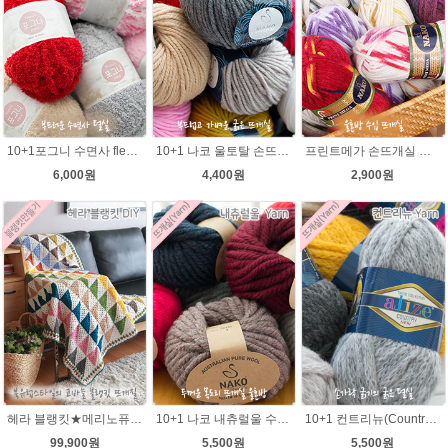
10+1포그니 수면사 fleece 플리스 수면실 뜨개실/소프트 메리 멜로디/부드러운 털실/유아용실/귀도리안감실
10+1 나코 울토탈 손뜨개 뜨개질 굵은뜨개실 나코메가 굵은털실(털실,뜨개질실) 동대문 뜨게실
프린트메가 손뜨개실 모자뜨기 뜨개질 목도리털실 뜨개실
6,000원
4,400원
2,900원
헤라 블랭킷★메리노퓨어울 27타래 북유럽블랭킷 울100% 코바늘뜨기 뜨개질
10+1 나코 내츄럴울 수입뜨개실/루피망고st 모자뜨기/
10+1 컨트리뉴(Country new) 굵은털실/컨트리뉴 뜨개실/뜨개질 뉴컨트리/컨트리실/컨트리뜨개실
99,900원
5,500원
5,500원