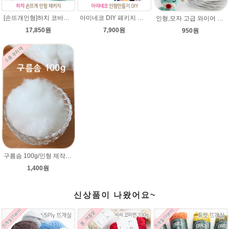
[손뜨개인형]하치 코바늘인형패키지(diy재료+도안)/뜨개질인형만들기/아미네코/인형실/하치코바늘인형뜨개실/코바늘수강/
아미네코 DIY 패키지 손뜨개 인형만들기 코바늘패키지 인형뜨기
인형,모자 고급 와이어 (90cm) 2mm,3mm 굵기선택/모자 와이어/알루미늄/인형철사대용/아미네코제작 철사/코바늘인형
17,850원
7,900원
950원
구름솜 100g/인형 제작에 사용되는 솜/코바늘 대바늘인형솜/부자재/깃털같은 느낌의 솜,쿠션솜
1,400원
신상품이 나왔어요~