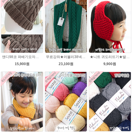
앤디98코 꽈배기모자★시크릿울 98코 모자 뜨개질
무료강좌★러블리38넥워머★시크릿울 꽈배기넥워머뜨기 뜨개질
★니트 귀도리뜨기★발렌타인울 뜨개실 DIY 뜨개질
15,900원
23,100원
9,900원