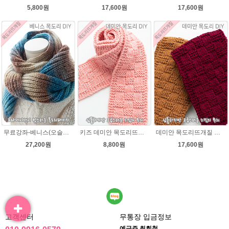
5,800원
17,600원
17,600원
무료강좌-베니스(오슬로울)목도리뜨기 DIY 패키지(줄바늘 포함) 그라데이션목도리
키즈 데미안 목도리뜨개질 패키지 (댄디울2볼+도안) 아기목도리뜨기
데미안 목도리뜨개질 패키지 (댄디울4볼+도안+줄바늘8호)
27,200원
8,800원
17,600원
고객센터
무통장 입금정보
예금주 최회철