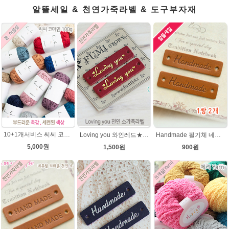
알뜰세일 & 천연가죽라벨 & 도구부자재
10+1개서비스 씨씨 코마면 100g 부드러운면사 뜨개실 코바늘실 여름실 뜨개질 가방실
Loving you 와인레드★금박 천연 소가죽라벨 러빙유
Handmade 필기체 네츄럴브라운 천연 소가죽라벨 목도리 핸드메이드라벨
5,000원
1,500원
900원