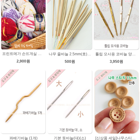
프린트메가 손뜨개실 모자뜨기 뜨개질 목도리털실 뜨개실
나무 줄바늘 2.5mm(호)~12mm(호) 대바늘 나무바늘 뜨개용품 뜨개도구
튤립 모사용 코바늘 양코바늘 튤립코바늘
2,900원
500원
3,950원
[신상품 세일]나무스티치단추 15mm/나무단추/네츄럴베이지색상/악세사리단추/원형단추/소품/장식단추/유아 아기단추/베이비단추
꽈배기바늘 (1개)
기본 돗바늘(대)(소)