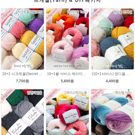
뜨개실(Yarn) & DIY패키지
10+1 시크릿울(Secret Wool) 제일모직 뜨개실 목도리뜨기 모자털실
10+1볼 서비스 에이미울 /부드러운 털실/따뜻한 뜨개실/뜨개질실/바라클라바/목도리털실/뜨게실/뜨게질/손뜨개질실 소프트메리노울 부드러운뜨개실
(10+1서비스) 댄디울 뜨개실 프리미어울 뜨개질실 목도리뜨개질실
7,700원
5,600원
4,400원