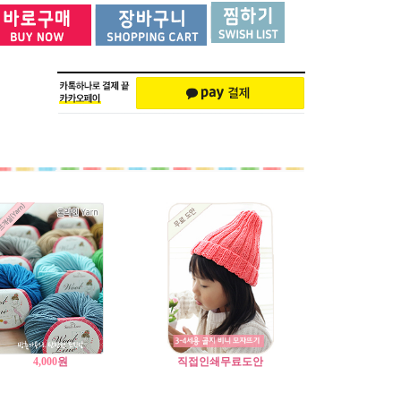
4,000
원
직접인쇄무료도안