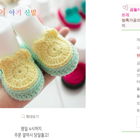
곰돌이
뜨개
방축가공으
지
제
소
판
곰
곰
안
타
울
울
모
돗