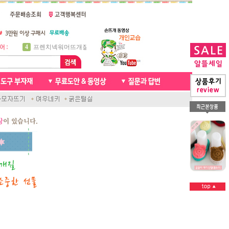
5
비니방울모자 동영상
6
꽈배기목도리
7
천연가죽 핸드메이드라벨
8
신생아모자뜨기
9
아기목도리뜨개질
10
손뜨개인형
1
자라무늬 목도리뜨기
2
브라이언 꽈배기목도리
3
앤디목도리
4
프렌치넥워머뜨개질