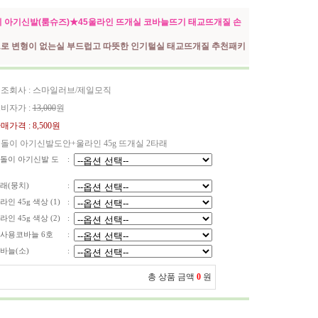
 아기신발(룸슈즈)★45울라인 뜨개실 코바늘뜨기 태교뜨개질 손
로 변형이 없는실 부드럽고 따뜻한 인기털실 태교뜨개질 추천패키
조회사 : 스마일러브/제일모직
비자가 :
13,000
원
매가격 :
8,500원
돌이 아기신발도안+울라인 45g 뜨개실 2타래
돌이 아기신발 도
:
래(뭉치)
:
라인 45g 색상 (1)
:
라인 45g 색상 (2)
:
사용코바늘 6호
:
바늘(소)
:
총 상품 금액
0
원