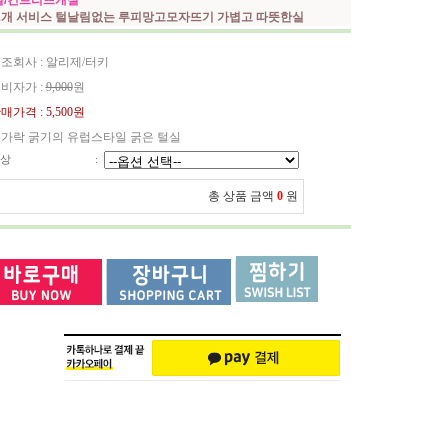
실/컨트리뜨개실
 1개 서비스 털날림없는 루피망고모자뜨기 가볍고 따뜻한실
조회사 : 알리제/터키
비자가 :
9,000
원
매가격 :
5,500원
가락 굵기의 유럽스타일 굵은 털실
상
:
총 상품 금액
0
원