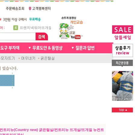
5
비니방울모자 동영상
6
꽈배기목도리
7
천연가죽 핸드메이드라벨
8
신생아모자뜨기
9
아기목도리뜨개질
10
손뜨개인형
1
자라무늬 목도리뜨기
2
브라이언 꽈배기목도리
3
앤디목도리
4
프렌치넥워머뜨개질
1 컨트리뉴(Country new) 굵은털실/컨트리뉴 뜨개실/뜨개질 뉴컨트