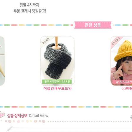
직접인쇄무료도안
5,500