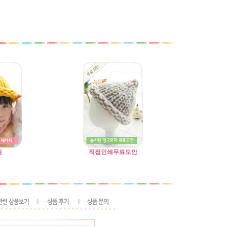
원
직접인쇄무료도안