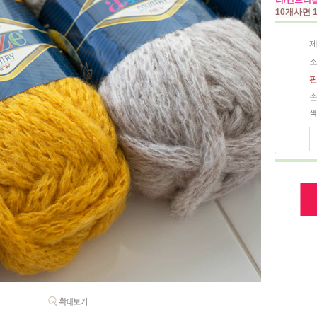
리/컨트리
10개사면
제
소
판
손
색