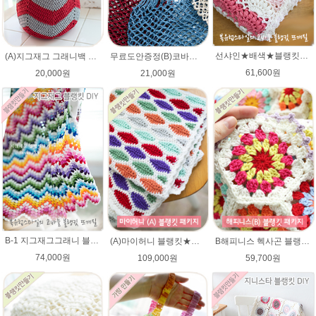
선샤인★배색★블랭킷★에이미울 뜨개실DIY 코바늘 블랭킷뜨기 뜨개질
(A)지그재그 그래니백 배색 코바늘뜨기 아리아 가방 뜨개실 뜨개질 DIY
무료도안증정(B)코바늘 그물가방 네트백 패키지 (종이도안+ ★다올한지 3타래)/코바늘가방/코바늘 그물가방 도안/그물백 니트가방/코바늘뜨기
61,600원
20,000원
21,000원
B-1 지그재그그래니 블랭킷★메리노퓨어울 뜨개실 코바늘뜨기(뜨개실 20타래+도안증정)/봄 블랭킷뜨기/가을 북유럽블랭킷 뜨개질
(A)마이허니 블랭킷★에이미울 뜨개실DIY 손뜨개무릎담요/ 코바늘블랭킷
B해피니스 헥사곤 블랭킷뜨기★메리노퓨어울 DIY 재료 패키지(뜨개실 15타래+도안증정)/봄 블랭킷뜨기 / 가을 북유럽블랭킷 코바늘뜨기
74,000원
109,000원
59,700원