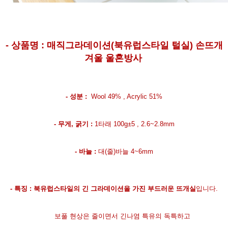
-
상품명 :
매직그라데이션(북유럽스타일 털실) 손뜨개
겨울 울혼방사
-
성분 :
Wool 49% , Acrylic 51%
-
무게, 굵기 :
1타래 100g±5 , 2.6~2.8mm
-
바늘 :
대(줄)바늘 4~6mm
-
특징 : 북유럽스타일의 긴 그라데이션을 가진 부드러운 뜨개실
입니다.
보풀 현상은 줄이면서 긴나염 특유의 독특하고