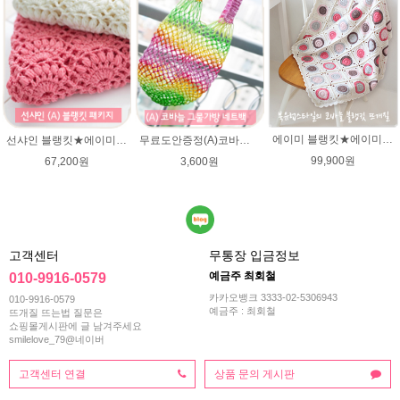
에이미 블랭킷★에이미울 뜨개실DIY 북유럽블랭킷 코바늘뜨기/손뜨개블랭킷 부드러운 털실
선샤인 블랭킷★에이미울 뜨개실 DIY 아기이불 코바늘뜨기/베이비 이불뜨기 / 손뜨개블랭킷 부드러운 털실
무료도안증정(A)코바늘 그물가방 네트백 패키지 (종이도안+ 엘레강스 1타래)/코바늘가방/코바늘 그물가방 도안/그물백 니트가방/면사/여름뜨개실 미스바틱/코바늘뜨기
99,900원
67,200원
3,600원
고객센터
무통장 입금정보
예금주 최회철
010-9916-0579
카카오뱅크 3333-02-5306943
010-9916-0579
예금주 : 최회철
뜨개질 뜨는법 질문은
쇼핑몰게시판에 글 남겨주세요
smilelove_79@네이버
고객센터 연결
상품 문의 게시판