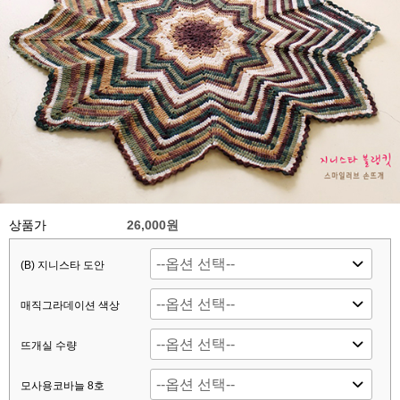
상품가
26,000원
(B) 지니스타 도안
매직그라데이션 색상
뜨개실 수량
모사용코바늘 8호