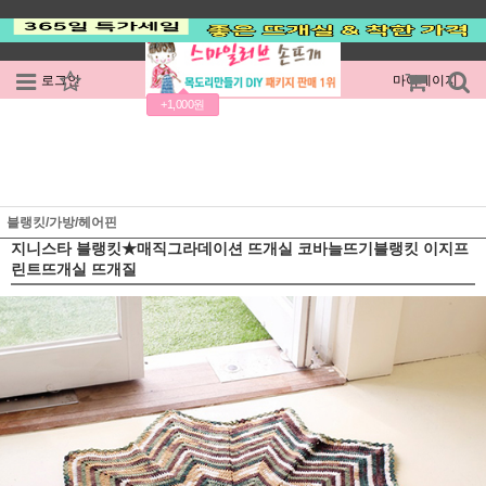
로그인
회원가입
주문조회
마이페이지
+1,000원
블랭킷/가방/헤어핀
지니스타 블랭킷★매직그라데이션 뜨개실 코바늘뜨기블랭킷 이지프
린트뜨개실 뜨개질