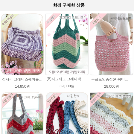
함께 구매한 상품
(B)지그재그 그래니백 배색 코바늘뜨기 메이크업 가방 뜨개실 뜨개질 DIY
정사각 그래니스퀘어블랭킷 DIY코바늘뜨기★파스텔뜨개실 무릎담요뜨개질 블랭킷뜨기
무료도안증정(A)써머니트 토트백 패키지 (종이도안+ ★다올한지 4타래)/코바늘가방/여름니트백 니트백 여름가방
39,000원
14,850원
28,000원