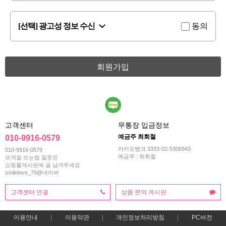
[선택] 광고성 정보 수신
동의
회원가입
고객센터
무통장 입금정보
예금주 최회철
010-9916-0579
카카오뱅크 3333-02-5306943
010-9916-0579
예금주 : 최회철
뜨개질 뜨는법 질문은
쇼핑몰게시판에 글 남겨주세요
smilelove_79@네이버
고객센터 연결
상품 문의 게시판
이용안내
이용약관
개인정보처리방침
PC버전