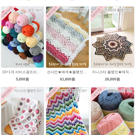
10+1개 서비스꽁뜨뜨개실 면혼방실 꽁트 털실 봄 여름 뜨개질 아기실 꽁뜨실 인형실 블랭킷실
선샤인★배색★블랭킷★에이미울 뜨개실DIY 코바늘 블랭킷뜨기 뜨개질
지니스타 블랭킷★매직그라데이션 뜨개실 코바늘뜨기블랭킷 이지프린트뜨개실 뜨개질
5,000원
61,600원
26,000원