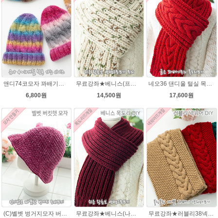
앤디74코모자 꽈배기★오슬로울 74코앤디모자도안 + 뜨개실 1볼)
무료강좌★베니스(프린트메가) 목도리DIY패키지(줄바늘포함)
네오36 댄디울 털실 목도리뜨개질 손뜨개
6,800원
14,500원
17,600원
(C)벨벳 벙거지모자 버킷햇 코바늘뜨기벨벳모자뜨개질 패키지
무료강좌★베니스(나코폴라) 목도리DIY패키지(줄바늘포함)
무료강좌★러블리38넥워머★나코폴라 꽈배기넥워머뜨기 뜨개질