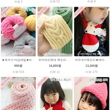
리뷰 52
리뷰 8
리뷰 2
★최저가 마감세일★merry메리/털실/수면뜨개실/뜨개질실/손뜨개실/목도리털실
유아네오36코 목도리뜨기★에이미울/유아목도리/아기목도리뜨개질
여우네키목도리★에이미울DIY 재료 패키지/유아목도리뜨기/아기목도리뜨개질/부드러운 베이비뜨개실로 제작 된 태교 손뜨개
990원
16,800원
13,200원
리뷰 533
리뷰 11
리뷰 170