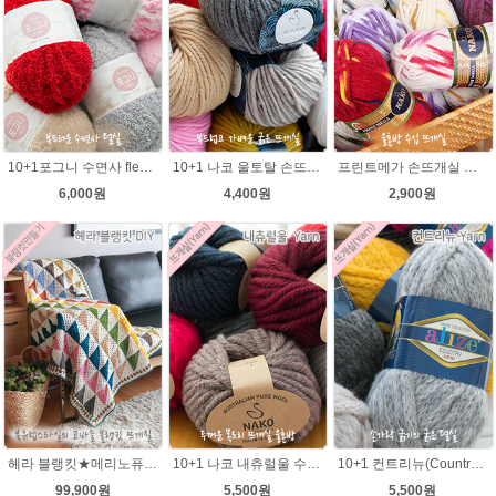
10+1포그니 수면사 fleece 플리스 수면실 뜨개실/소프트 메리 멜로디/부드러운 털실/유아용실/귀도리안감실
10+1 나코 울토탈 손뜨개 뜨개질 굵은뜨개실 나코메가 굵은털실(털실,뜨개질실) 동대문 뜨게실
프린트메가 손뜨개실 모자뜨기 뜨개질 목도리털실 뜨개실
6,000원
4,400원
2,900원
헤라 블랭킷★메리노퓨어울 27타래 북유럽블랭킷 울100% 코바늘뜨기 뜨개질
10+1 나코 내츄럴울 수입뜨개실/루피망고st 모자뜨기/
10+1 컨트리뉴(Country new) 굵은털실/컨트리뉴 뜨개실/뜨개질 뉴컨트리/컨트리실/컨트리뜨개실
99,900원
5,500원
5,500원