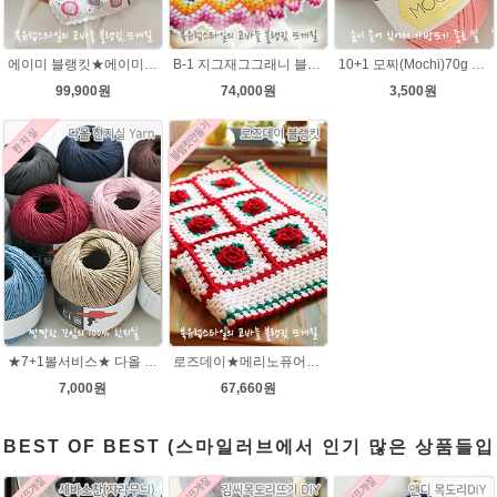
에이미 블랭킷★에이미울 뜨개실DIY 북유럽블랭킷 코바늘뜨기/손뜨개블랭킷 부드러운 털실
B-1 지그재그그래니 블랭킷★메리노퓨어울 뜨개실 코바늘뜨기(뜨개실 20타래+도안증정)/봄 블랭킷뜨기/가을 북유럽블랭킷 뜨개질
10+1 모찌(Mochi)70g 모찌실/인형실/소품실/리틀모찌/가방뜨기/모찌뜨개실/가방뜨개실/여름뜨개실 브릿지실/솜뜨개실/코나실 왕모찌실
99,900원
74,000원
3,500원
★7+1볼서비스★ 다올 한지실/100% 여름뜨개실/가방실/종이실/매트 바구니 코바늘뜨기
로즈데이★메리노퓨어울 코바늘 블랭킷뜨기 무료도안 동영상 DIY 재료 패키지
7,000원
67,660원
BEST OF BEST (스마일러브에서 인기 많은 상품들입
니다.)