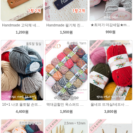
★최저가 마감세일★merry메리/털실/수면뜨개실/뜨개질실/손뜨개실/목도리털실
Handmade 고딕체 네츄럴브라운 천연소가죽라벨 목도리 핸드메이드라벨
Handmade 필기체 진남색(은박 천연소가죽라벨
990원
1,200원
1,500원
10+1 나코 울토탈 손뜨개 뜨개질 굵은뜨개실 나코메가 굵은털실(털실,뜨개질실) 동대문 뜨게실
역대급할인 옥스퍼드 나염뜨개실 털실
울네프 뜨개실/네프사 가볍고 부드러운 뜨개실
4,400원
1,950원
3,800원