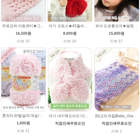
무료강좌 아동큐티★그레이스메리노울 뜨개실 유아목도리뜨기 뜨개질
아기 크로스★45울라인 목도리뜨기 쁘띠목도리 너음 미니목도리
유아 도로롱모자★발렌타인울 루피망고스타일 모자뜨개질
16,500원
8,000원
15,800원
리뷰 25
리뷰 29
리뷰 57
훈와리코/털실/뜨개실/뜨개질실/손뜨개실/목도리털실/뜨게실/뜨게질/손뜨개질실
아기 네키목도리뜨기(훈와리코 뜨개실) [무료도안& 동영상링크] 대바늘뜨기 /네키목도리만들기,네키목도리 도안,네키 목도리뜨기,아기목도리,아기목도리뜨기
[태교뜨개질]Baby_Granny 베이비 그래니(그레니) 지그재그 블랭킷(아기이불 코바늘뜨기) 무료도안
1,000원
직접인쇄무료도안
직접인쇄무료도안
리뷰 41
리뷰 2