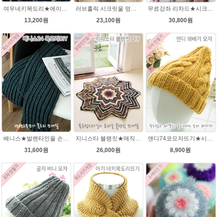
여우네키목도리★에이미울DIY 재료 패키지/유아목도리뜨기/아기목도리뜨개질/부드러운 베이비뜨개실로 제작 된 태교 손뜨개
러브홀릭 시크릿울 멍석뜨기 목도리 뜨개질패키지
무료강좌 리차드★시크릿울 꽈배기 목도리뜨기DIY 뜨개질
13,200원
23,100원
30,800원
베니스★발렌타인울 손뜨개질 목도리DIY 남녀커플 길라임목도리뜨개질
지니스타 블랭킷★매직그라데이션 뜨개실 코바늘뜨기블랭킷 이지프린트뜨개실 뜨개질
앤디74코모자뜨기★시크릿울3~4세용 모자뜨개질
31,600원
26,000원
8,900원