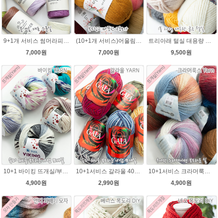
9+1개 서비스 썸머라피아 50g , 라탄 라피아 모자 가방뜨개실
(10+1개 서비스)어울림 40g(400m) 뜨개실/얇지만 가볍고 따뜻한털실 손뜨개조끼 니트
트리아래 털실 대용량 굵은실 가볍고 부드러운겨울 뜨개실 목도리실
7,000원
7,000원
9,500원
10+1 바이킹 뜨개실/부드러운 나염 아기털실 목도리실 Viking Yarn
10+1서비스 갈라울 40g(130m) 슈퍼워시울 뜨개실 스웨터 뜨개질옷 털실
10+1서비스 크라머룩스 털실/부드러운 나염뜨개실 목도리뜨개질 수입 그라데이션털실
4,900원
2,990원
4,900원