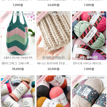
7,000원
14,000원
7,000원
(B)지그재그 그래니백 배색 코바늘뜨기 메이크업 가방 뜨개실 뜨개질 DIY
베니스 트리아래 15코 변형고무뜨기 목도리뜨개질 김씨목도리
10+1개 서비스 메이크업 100g / 가방실 클러치 파우치 가방뜨기 소품실
39,000원
10,500원
7,000원