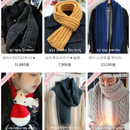
세바스찬(자라무늬)★발렌타인울 털실 목도리뜨기 뜨개질
김씨목도리뜨기★발렌타인울 목도리뜨기 뜨개질 털실
앤디 시크릿울 목도리뜨기 패키지
31,800원
7,900원
23,100원