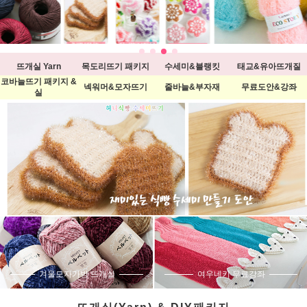
뜨개실 Yarn
목도리뜨기 패키지
수세미&블랭킷
태교&유아뜨개질
코바늘뜨기 패키지 &
넥워머&모자뜨기
줄바늘&부자재
무료도안&강좌
실
겨울모자가방 뜨개실
여우네키 무료강좌