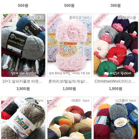
300원
500원
500원
10+1 알파카폴로 따뜻한 뜨개질 겨울털실
훈와리코/털실/뜨개실/뜨개질실/손뜨개실/목도리털실/뜨게실/뜨게질/손뜨개질실
ChristmasWool크리스마스울 털실 손뜨개 뜨개질 뜨개실
3,900원
1,000원
1,900원