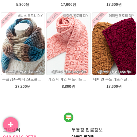
5,800원
17,600원
17,600원
무료강좌-베니스(오슬로울)목도리뜨기 DIY 패키지(줄바늘 포함) 그라데이션목도리
키즈 데미안 목도리뜨개질 패키지 (댄디울2볼+도안) 아기목도리뜨기
데미안 목도리뜨개질 패키지 (댄디울4볼+도안+줄바늘8호)
27,200원
8,800원
17,600원
고객센터
무통장 입금정보
예금주 최회철