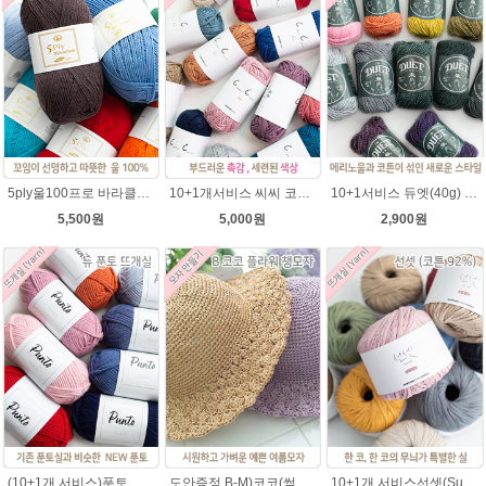
5ply울100프로 바라클라바뜨개질 5플라이 고급뜨개실 90g (울 100%) 제일모직 생산 얇은굵기 순모사
10+1개서비스 씨씨 코마면 100g 부드러운면사 뜨개실 코바늘실 여름실 뜨개질 가방실
10+1서비스 듀엣(40g) 메리노울 혼방사 뜨개실 부드러운 유아실
5,500원
5,000원
2,900원
(10+1개 서비스)푼토 어게인 목도리뜨개실 바라클라바 뜨개질 털실/푼토실 아기실 부드러운실
도안증정 B-M)코코(썸머라피아)바캉스 코바늘 모자뜨기 뜨개질
10+1개 서비스선셋(Sunset) 코튼실 Cotton 92% 가방 소품 뜨개실 코바늘실 사계절 모자뜨개실