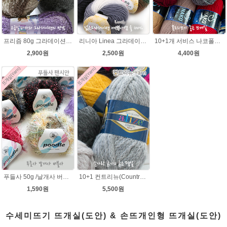
프리즘 80g 그라데이션 나염뜨개실 알파카울 목도리뜨기 뜨게실 뜨개질실
리니아 Linea 그라데이션 나염 뜨개실 목도리털실 뜨개실
10+1개 서비스 나코폴라 털실/폴라뜨개실 목도리뜨개질 수입뜨개실
2,900원
2,500원
4,400원
푸들사 50g /날개사 버블사 팬시얀 뜨개실 뜨게실 뜨개질실 목도리실 빌바오 손뜨개실 도매털실 스웨터 니트조끼 털실싸게파는곳 겨울
10+1 컨트리뉴(Country new) 굵은털실/컨트리뉴 뜨개실/뜨개질 뉴컨트리/컨트리실/컨트리뜨개실
1,590원
5,500원
수세미뜨기 뜨개실(도안) & 손뜨개인형 뜨개실(도안)