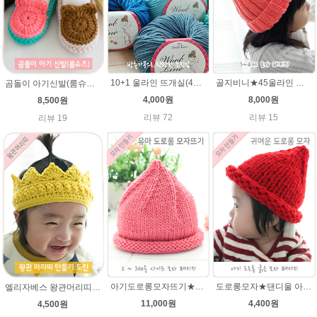
10+1 울라인 뜨개실(45g) 유아/블랭킷/손뜨개인형실/505털실/바라클라바털실 뜨개실
골지비니★45울라인 털실 모자뜨기 손뜨개질
곰돌이 아기신발(룸슈즈)★45울라인 뜨개실 코바늘뜨기 태교뜨개질 손뜨개
4,000원
8,000원
8,500원
리뷰 72
리뷰 15
리뷰 19
아기도로롱모자뜨기★그레이스메리노울 뜨개실 털실 뜨개질
도로롱모자★댄디울 아기모자뜨개질
엘리자베스 왕관머리띠★45울라인 태교뜨개질 손뜨개
11,000원
4,400원
4,500원