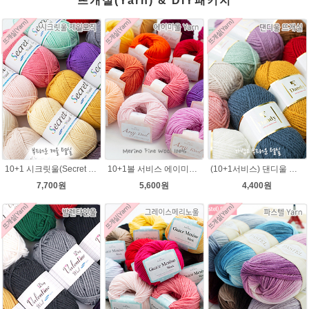
뜨개실(Yarn) & DIY패키지
10+1 시크릿울(Secret Wool) 제일모직 뜨개실 목도리뜨기 모자털실
10+1볼 서비스 에이미울 /부드러운 털실/따뜻한 뜨개실/뜨개질실/바라클라바/목도리털실/뜨게실/뜨게질/손뜨개질실 소프트메리노울 부드러운뜨개실
(10+1서비스) 댄디울 뜨개실 프리미어울 뜨개질실 목도리뜨개질실
7,700원
5,600원
4,400원