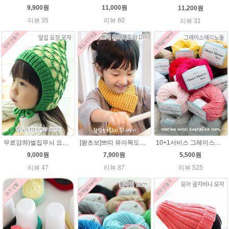
9,900원
11,000원
11,200원
리뷰 35
리뷰 60
리뷰 31
무료강좌)벌집무늬 요정모자★울라인45g패키지/아기요정모자뜨기 뜨개질
[왕초보]쁘띠 유아목도리뜨기★발렌타인울 목도리 뜨개질
10+1서비스 그레이스메리노울 부드러운 털실/뜨개실/뜨개질실/손뜨개실/목도리털실/모자털실
9,000원
7,900원
5,500원
리뷰 47
리뷰 87
리뷰 525