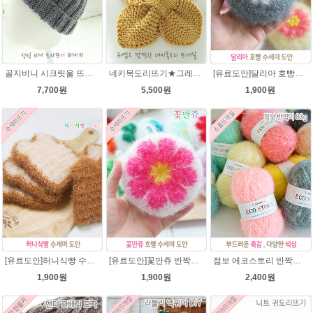
골지비니 시크릿울 뜨개실 모자뜨기 DIY 뜨개질
네키목도리뜨기★그레이스메리노울 미니목도리뜨기
[유료도안]달리아 호빵수세미뜨기 도안(수세미실은 옵션에서 추가구매 가능)/꽃수세미도안 /별호빵수세미처럼 예쁜수세미뜨기/빤짝이수세미실/웰빙수세미실/고급수세미실/데이지 반짝이수세미
7,700원
5,500원
1,900원
[유료도안]허니식빵 수세미뜨기 코바늘뜨기도안 /수세미뜨기/수세미실/반짝이수세미/반짝이실/수세미실 웰빙수세미 퐁퐁수세미 식빵 코바늘수세미
[유료도안]꽃만쥬 반짝이수세미 코바늘뜨기도안 /수세미뜨기/수세미실/반짝이수세미/반짝이실/수세미실 웰빙수세미 퐁퐁수세미 식빵 코바늘수세미
점보 에코스토리 반짝이 80g 대용량 수세미뜨기 뜨개실 친환경소품 뜨개질실//웰빙수세미실/반짝이수세미실/반짝이뜨개실/ 수세미실/대용량수세미/빤짝이실
1,900원
1,900원
2,400원