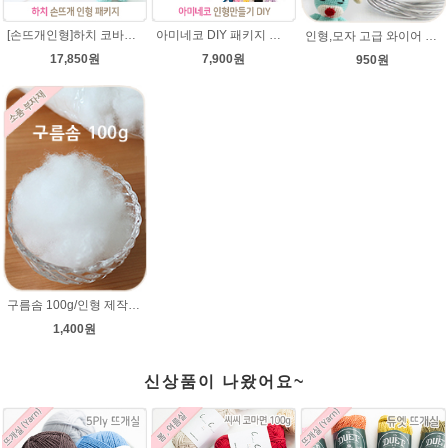
[손뜨개인형]하치 코바늘인형패키지(diy재료+도안)/뜨개질인형만들기/아미네코/인형실/하치코바늘인형뜨개실/코바늘수강/
아미네코 DIY 패키지 손뜨개 인형만들기 코바늘패키지 인형뜨기
인형,모자 고급 와이어 (90cm) 2mm,3mm 굵기선택/모자 와이어/알루미늄/인형철사대용/아미네코제작 철사/코바늘인형
17,850원
7,900원
950원
구름솜 100g/인형 제작에 사용되는 솜/코바늘 대바늘인형솜/부자재/깃털같은 느낌의 솜,쿠션솜
1,400원
신상품이 나왔어요~