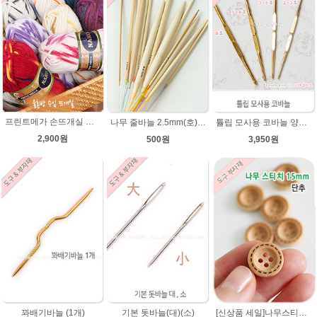
프린트메가 손뜨개실 모자뜨기 뜨개질 목도리털실 뜨개실
나무 줄바늘 2.5mm(호)~12mm(호) 대바늘 나무바늘 뜨개용품 뜨개도구
튤립 모사용 코바늘 양코바늘 튤립코바늘
2,900원
500원
3,950원
[신상품 세일]나무스티치단추 15mm/나무단추/네츄럴베이지색상/악세사리단추/원형단추/소품/장식단추/유아 아기단추/베이비단추
꽈배기바늘 (1개)
기본 돗바늘(대)(소)