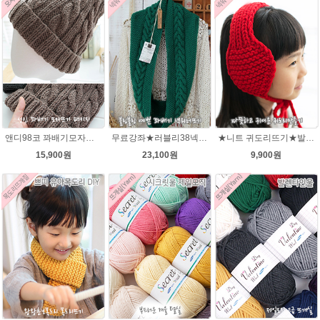
앤디98코 꽈배기모자★시크릿울 98코 모자 뜨개질
무료강좌★러블리38넥워머★시크릿울 꽈배기넥워머뜨기 뜨개질
★니트 귀도리뜨기★발렌타인울 뜨개실 DIY 뜨개질
15,900원
23,100원
9,900원