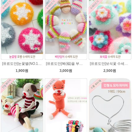
[유료도안]눈꽃별(NO.1) 수세미뜨기 도안(수세미실은 옵션에서 추가구매 가능)/별호빵수세미처럼 예쁜수세미뜨기/반짝이 수세미실/웰빙수세미실/고급수세미실/눈꽃 반짝이수세미 눈꽃수세미
[유료도안]복(福)을 부르는 비단잉어 수세미 코바늘뜨기 도안+꼬리부분 동영상 /복수세미뜨기/수세미실/반짝이수세미/반짝이실/ 힐링 웰빙수세미 퐁퐁수세미 코바늘수세미
[유료도안]보석꽃 수세미뜨기 도안(수세미실은 옵션에서 추가구매 가능)/보석꽃수세미/별호빵수세미처럼 예쁜수세미뜨기/빤짝이 수세미실/웰빙수세미실/고급수세미실/꽃수세미/봄꽃향기수세미
1,900원
3,000원
2,500원