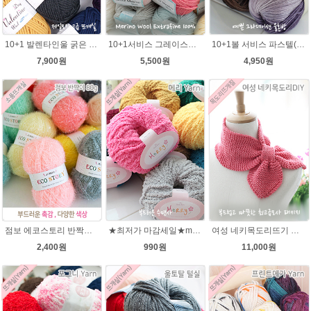
10+1 발렌타인울 굵은 뜨개실/뜨개질실/손뜨개실/목도리털실/제일모직뜨개실
10+1서비스 그레이스메리노울 부드러운 털실/뜨개실/뜨개질실/손뜨개실/목도리털실/모자털실
10+1볼 서비스 파스텔(Pastel) 뜨개질 그라데이션 털실 나염뜨개실
7,900원
5,500원
4,950원
점보 에코스토리 반짝이 80g 대용량 수세미뜨기 뜨개실 친환경소품 뜨개질실//웰빙수세미실/반짝이수세미실/반짝이뜨개실/ 수세미실/대용량수세미/빤짝이실
★최저가 마감세일★merry메리/털실/수면뜨개실/뜨개질실/손뜨개실/목도리털실
여성 네키목도리뜨기 그레이스메리노울 뜨개실 2볼 DIY
2,400원
990원
11,000원