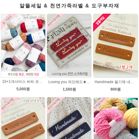
알뜰세일 & 천연가죽라벨 & 도구부자재
10+1개서비스 씨씨 코마면 100g 부드러운면사 뜨개실 코바늘실 여름실 뜨개질 가방실
Loving you 와인레드★금박 천연 소가죽라벨 러빙유
Handmade 필기체 네츄럴브라운 천연 소가죽라벨 목도리 핸드메이드라벨
5,000원
1,500원
900원