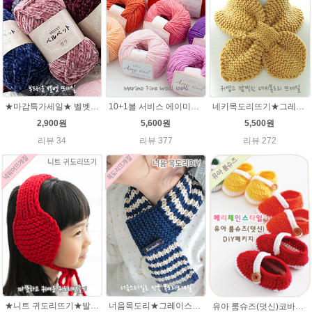
★마감특가세일★ 벨벳털실100g 부드러운뜨개실 극세사 샤넬 뜨개실
10+1볼 서비스 에이미울 /부드러운 털실/따뜻한 뜨개실/뜨개질실/바라클라바/목도리털실/뜨게실/뜨게질/손뜨개질실 소프트메리노울 부드러운뜨개실
네키목도리뜨기★그레이스메리노울 미니목도리뜨기
2,900원
5,600원
5,500원
리뷰 34
리뷰 377
리뷰 272
★니트 귀도리뜨기★발렌타인울 뜨개실 DIY 뜨개질
너음목도리★그레이스메리노울 뜨개실 목도리뜨기 뜨개질
유아 룸슈즈(덧신)코바늘뜨기 태교 취미뜨개질 뜨게질 에이미울 뜨개실