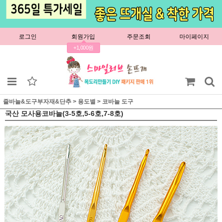
로그인
회원가입
주문조회
마이페이지
+1,000원
줄바늘&도구부자재&단추
>
용도별
>
코바늘 도구
국산 모사용코바늘(3-5호,5-6호,7-8호)