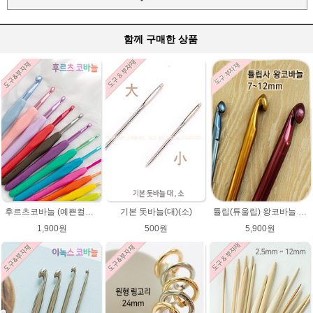
함께 구매한 상품
튤립(튜울립) 왕코바늘 7mm,8mm,9mm,10mm,12mm/매직소프트/왕 코바늘/일본 코바늘
후르츠코바늘 (예쁜컬러 12색상)뜨개바늘 알루미늄코바늘
기본 돗바늘(대)(소)
5,900원
1,900원
500원