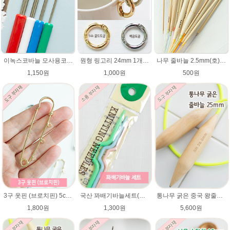
이녹스코바늘 모사용코바늘 뜨개바늘
원형 링고리 24mm 1개/가방부자재/원터치링/가방고리/태슬고리/열쇠고리 가방고리 키링 부자재
나무 줄바늘 2.5mm(호)~12mm(호) 대바늘 나무바늘 뜨개용품 뜨개도구
1,150원
1,000원
500원
3구 옷핀 (브로치핀) 5cm,7cm 사이즈
국산 꽈배기바늘세트(대/중/소) / 활형스타일
통나무 굵은 중국 왕줄바늘(25mm)/총길이 82~84cm/루피망고모자뜨기 줄바늘/굵은대바늘/컨트리/컨트리뉴/매직소프트
1,800원
1,300원
5,600원