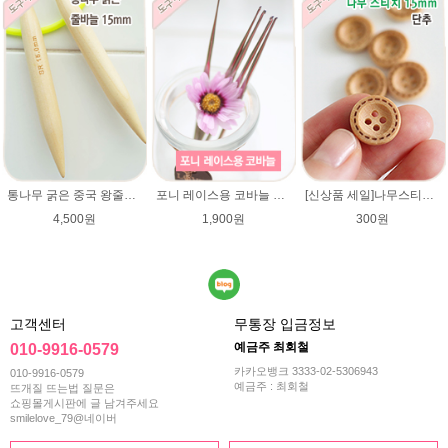
통나무 굵은 중국 왕줄바늘(15mm)/총길이 70~72cm/루피망고모자뜨기 줄바늘/굵은대바늘/네츄럴울/컨트리/컨트리뉴/매직소프트
포니 레이스용 코바늘 0.9mm/1.0mm/1.25mm/1.5mm/1.75mm/레이스용코바늘/lace/레이스코바늘
[신상품 세일]나무스티치단추 15mm/나무단추/네츄럴베이지색상/악세사리단추/원형단추/소품/장식단추/유아 아기단추/베이비단추
4,500원
1,900원
300원
고객센터
무통장 입금정보
예금주 최회철
010-9916-0579
카카오뱅크 3333-02-5306943
010-9916-0579
예금주 : 최회철
뜨개질 뜨는법 질문은
쇼핑몰게시판에 글 남겨주세요
smilelove_79@네이버