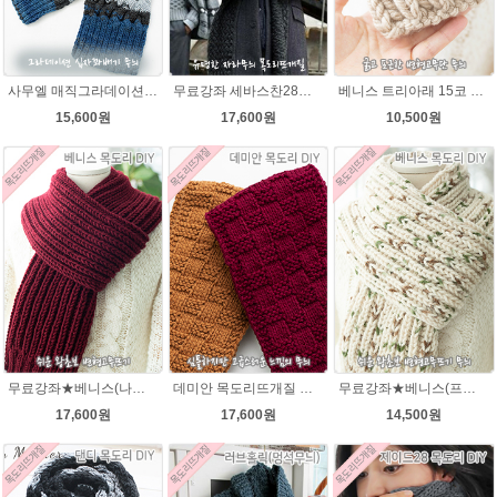
사무엘 매직그라데이션 목도리뜨개질 이지프린트 털실 뜨개실
무료강좌 세바스찬28★댄디울 목도리뜨기 뜨개질
베니스 트리아래 15코 변형고무뜨기 목도리뜨개질 김씨목도리
15,600원
17,600원
10,500원
무료강좌★베니스(나코폴라) 목도리DIY패키지(줄바늘포함)
데미안 목도리뜨개질 패키지 (댄디울4볼+도안+줄바늘8호)
무료강좌★베니스(프린트메가) 목도리DIY패키지(줄바늘포함)
17,600원
17,600원
14,500원