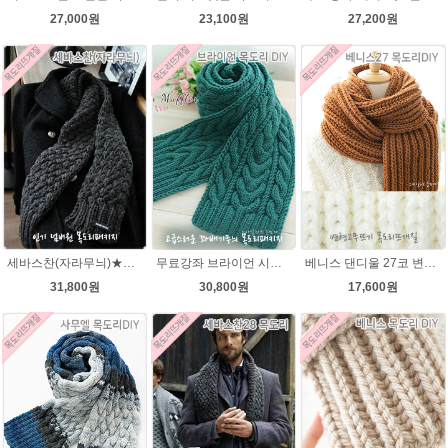
27,000원
23,100원
27,200원
세바스찬(자라무늬)★발렌타인울 털실 목도리뜨기 뜨개질
무료강좌 브라이언 시크릿울 꽈배기 목도리뜨기 DIY
베니스 댄디울 27코 변형고무뜨기 목도리뜨개질
31,800원
30,800원
17,600원