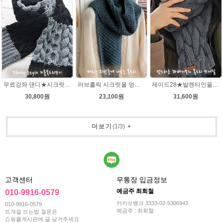
무료강좌 댄디★시크릿울 목도리뜨기DIY 뜨개질
러브홀릭 시크릿울 멍석뜨기 목도리 뜨개질패키지
제이드28★발렌타인울 남녀 커플 목도리뜨기 뜨개질
30,800원
23,100원
31,600원
더보기
(
1
/
3
)
+
고객센터
무통장 입금정보
예금주 최회철
010-9916-0579
카카오뱅크 3333-02-5306943
010-9916-0579
예금주 : 최회철
뜨개질 뜨는법 질문은
쇼핑몰게시판에 글 남겨주세요