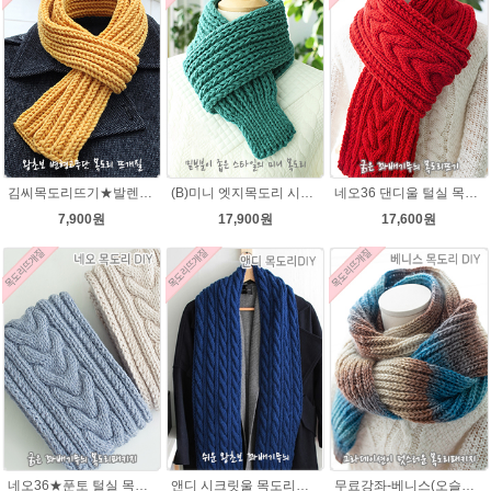
김씨목도리뜨기★발렌타인울 목도리뜨기 뜨개질 털실
(B)미니 엣지목도리 시크릿울(유료강좌) 목도리뜨개질
네오36 댄디울 털실 목도리뜨개질 손뜨개
7,900원
17,900원
17,600원
네오36★푼토 털실 목도리뜨개질 손뜨개
앤디 시크릿울 목도리뜨기 패키지
무료강좌-베니스(오슬로울)목도리뜨기 DIY 패키지(줄바늘 포함) 그라데이션목도리