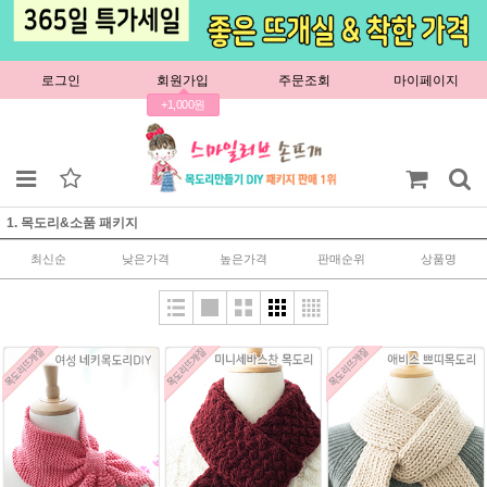
로그인
회원가입
주문조회
마이페이지
+1,000원
1. 목도리&소품 패키지
최신순
낮은가격
높은가격
판매순위
상품명