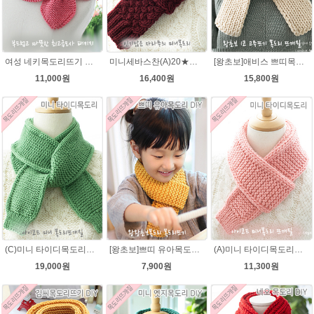
여성 네키목도리뜨기 그레이스메리노울 뜨개실 2볼 DIY
미니세바스찬(A)20★시크릿울 목도리뜨기 뜨개질
[왕초보]애비스 쁘띠목도리★발렌타인울 15코 DIY 목도리뜨개질
11,000원
16,400원
15,800원
(C)미니 타이디목도리★그레이스메리노울 미니목도리뜨기 아이코드 뜨개질
[왕초보]쁘띠 유아목도리뜨기★발렌타인울 목도리 뜨개질
(A)미니 타이디목도리★댄디울(유료강좌) 미니 머플러 아이코드 미니목도리뜨개질
19,000원
7,900원
11,300원