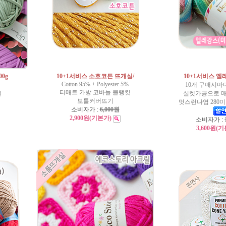
0g
10+1서비스 소호코튼 뜨개실/
10+1서비스 
Cotton 95% + Polyester 5%
10개 구매시마
티매트 가방 코바늘 블랭킷
실
실켓가공으로 매
보틀커버뜨기
멋스런나염 280
소비자가 :
6,000원
2,900원
(기본가)
소비자가 :
3,600원
(기