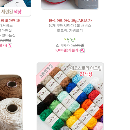
씨 코마면 10
10+1 아리아실 50g /ARIA 가
1개서비스
10개 구매시마다 1볼 서비스
코마면실
토트백, 가방뜨기
품 코바늘실
7,000원
본가)
소비자가 :
5,500원
5,000원
(기본가)