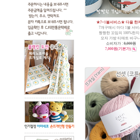
★7+1볼서비스★ 다올 한
7개구매시 마다 1볼 서비
짱짱한 꼬임의 100%한
모자 가방 티매트 바구
소비자가 :
8,000원
7,000원
(기본가)