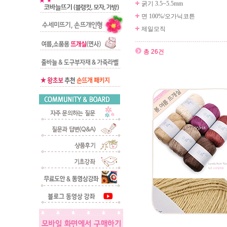
굵기 3.5~5.5mm
면 100%/오가닉코튼
제일모직
총 26건