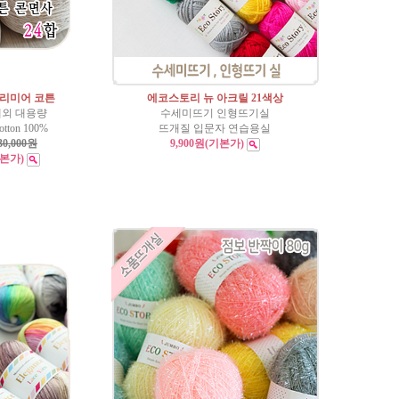
프리미어 코튼
에코스토리 뉴 아크릴 21색상
내외 대용량
수세미뜨기 인형뜨기실
ton 100%
뜨개질 입문자 연습용실
30,000원
9,900원
(기본가)
기본가)