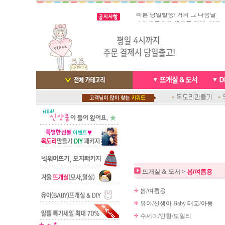
빠른 당일발송/ 거의 그 다음날
스마트폰으로 핸드폰 결제 ,카드
배송완료 /
실시간 결
뜨개실 & 도서
>
봄/여름용
봄/여름용
유아/신생아 Baby 태교/아동
수세미/인형/도일리