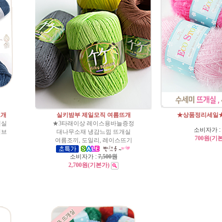
뜨개
실키밤부 제일모직 여름뜨개
★상품정리세일★
넨실
★3타래이상 레이스용바늘증정
소비자가 :
티브
대나무소재 냉감느낌 뜨개실
700원
(기
여름조끼, 도일리, 레이스뜨기
소비자가 :
7,500원
2,700원
(기본가)