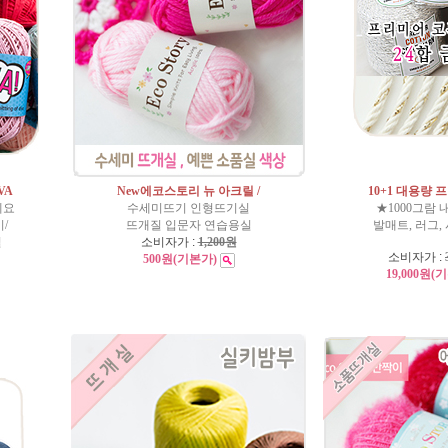
VA
New에코스토리 뉴 아크릴 /
10+1 대용량 
세요
수세미뜨기 인형뜨기실
★1000그람 
/
뜨개질 입문자 연습용실
발매트, 러그
실
소비자가 :
1,200원
소비자가 :
500원
(기본가)
19,000원
(