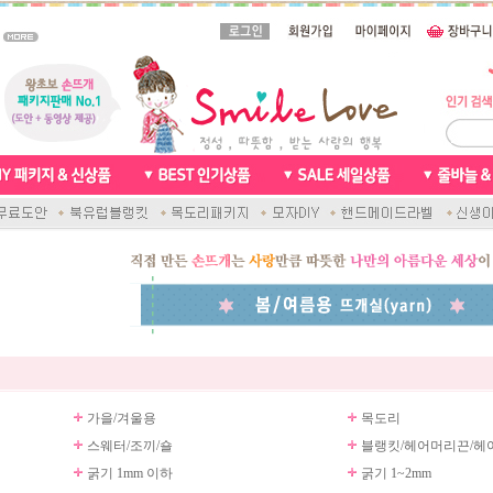
가을/겨울용
목도리
스웨터/조끼/숄
블랭킷/헤어머리끈/헤
굵기 1mm 이하
굵기 1~2mm