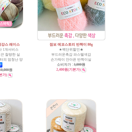
엘레강스 레이스
점보 에코스토리 반짝이 80g
다 1개서비스
★팩단위할인★
끈 찰량한 실
부드러운촉감 파스텔색감
미터의 엄청난 양
손가락이 안아픈 반짝이실
소비자가 :
3,000원
2,400원
(기본가)
10,000원
본가)