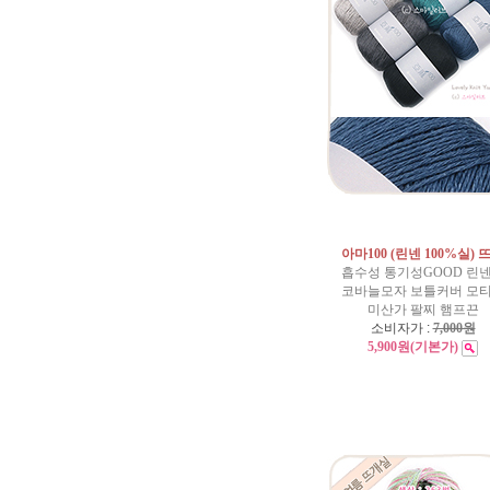
아마100 (린넨 100%실) 
흡수성 통기성GOOD 린
코바늘모자 보틀커버 모
미산가 팔찌 햄프끈
소비자가 :
7,000원
5,900원
(기본가)