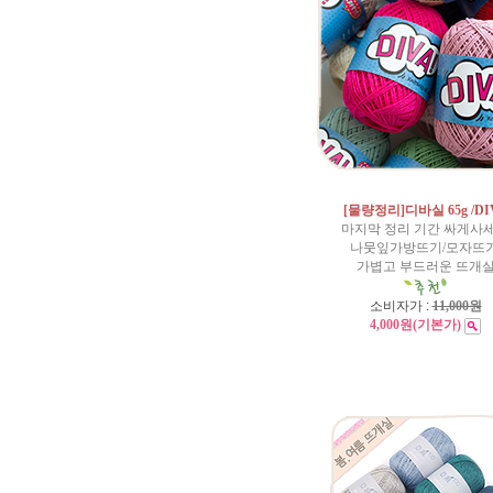
[물량정리]디바실 65g /DI
마지막 정리 기간 싸게사
나뭇잎가방뜨기/모자뜨기
가볍고 부드러운 뜨개
소비자가 :
11,000원
4,000원
(기본가)