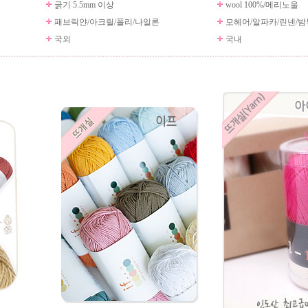
굵기 5.5mm 이상
wool 100%/메리노울
패브릭얀/아크릴/폴리/나일론
모헤어/알파카/린넨/밤
국외
국내