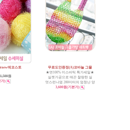
new에코스토
무료도안증정(A)코바늘 그물
★면100% 미스바틱 특가세일★
1,500원
실켓가공으로 매끈 찰량한 실
본가)
멋스런나염 280미터의 엄청난 양
3,600원
(기본가)