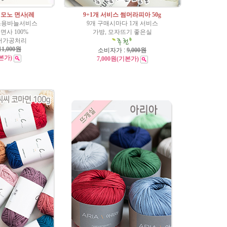
모노 면사(레
9+1개 서비스 썸머라피아 50g
스용바늘서비스
9개 구매시마다 1개 서비스
면사 100%
가방, 모자뜨기 좋은실
서가공처리
11,000원
소비자가 :
9,000원
본가)
7,000원
(기본가)