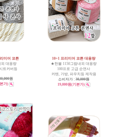
프리미어 코튼
10+1 프리미어 코튼 대용량
내외 대용량
★한볼 1150그람내외 대용량
, 시트커버등
100프로 고급 순면사
커텐, 가방, 파우치등 제작용
30,000원
소비자가 :
30,000원
기본가)
19,000원
(기본가)