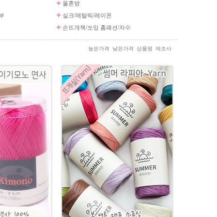
울혼방
부
실크/메탈릭/레이온
손뜨개책/쏘잉 홈패션/자수
높은가격
낮은가격
상품명
제조사