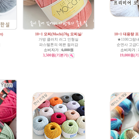
t)
10+1 모찌(Mochi)70g 모찌실/
10+1 대용량 
가방 클러치 러그 인형실
★1100그람
실
파스텔톤의 예쁜 컬러감
순면사 고급Cot
소비자가 :
6,000원
소비자가 :
3,500원
(기본가)
19,000원
(