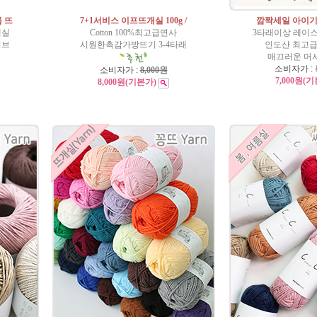
름 뜨
7+1서비스 이프뜨개실 100g /
깜짝세일 아이기
넨실
Cotton 100%최고급면사
3타래이상 레이
티브
시원한촉감가방뜨기 3-4타래
인도산 최고급
매끄러운 머
소비자가 :
소비자가 :
8,000원
7,000원
(기
8,000원
(기본가)