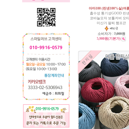
아마100 (린넨100%실)여
흡수성 통기성GOOD 린
코바늘모자 보틀커버 모
미산가 팔찌 햄프끈
소비자가 :
7,000원
5,900원
(기본가)