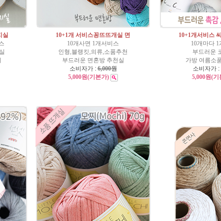
지실
10+1개 서비스꽁뜨뜨개실 면
10+1개서비스 씨
스
10개사면 1개서비스
10개마다 
지실
인형,블랭킷,의류,소품추천
부드러운 
니
부드러운 면혼방 추천실
가방 여름소
소비자가 :
6,000원
소비자가 :
5,000원
(기본가)
5,000원
(기