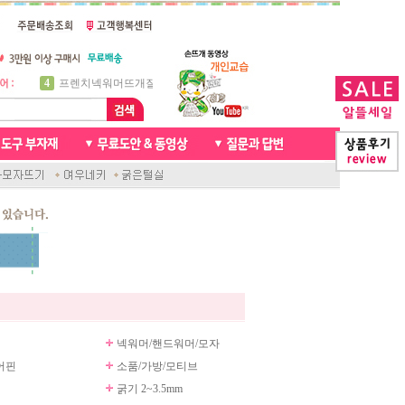
5
비니방울모자 동영상
6
꽈배기목도리
7
천연가죽 핸드메이드라벨
8
신생아모자뜨기
9
아기목도리뜨개질
10
손뜨개인형
1
자라무늬 목도리뜨기
2
브라이언 꽈배기목도리
3
앤디목도리
4
프렌치넥워머뜨개질
넥워머/핸드워머/모자
어핀
소품/가방/모티브
굵기 2~3.5mm