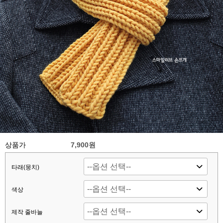
상품가
7,900원
타래(뭉치)
색상
제작 줄바늘