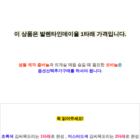
이 상품은 발렌타인데이울 1타래 가격입니다.
샘플 제작 줄바늘
과
뜨개실 매듭 숨길 때 필요한
코바늘
은
옵션선택추가구매를 하셔야 됩니다.
꼭 읽어주세요!
초록색
김씨목도리는
1타래
로 완성 ,
머스터드색
김씨목도리는
2타래
로 완성