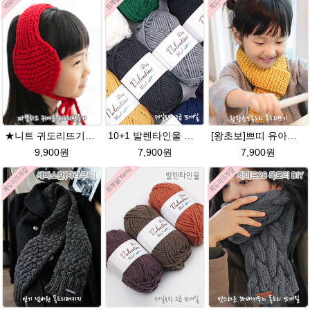
★니트 귀도리뜨기★발렌타인울 뜨개실 DIY 뜨개질
10+1 발렌타인울 굵은 뜨개실/뜨개질실/손뜨개실/목도리털실/제일모직뜨개실
[왕초보]쁘띠 유아목도리뜨기★발렌타인울 목도리 뜨개질
9,900원
7,900원
7,900원