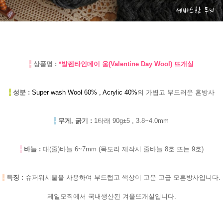
-
상품명 :
*발렌타인데이 울(Valentine Day Wool) 뜨개실
-
성분 :
Super wash Wool 60% , Acrylic 40%
의 가볍고 부드러운 혼방사
-
무게, 굵기 :
1타래 90g±5 , 3.8~4.0mm
-
바늘 :
대(줄)바늘 6~7mm (목도리 제작시 줄바늘 8호 또는 9호)
-
특징 :
슈퍼워시울을 사용하여 부드럽고 색상이 고운 고급 모혼방사입니다.
제일모직에서 국내생산된 겨울뜨개실입니다.