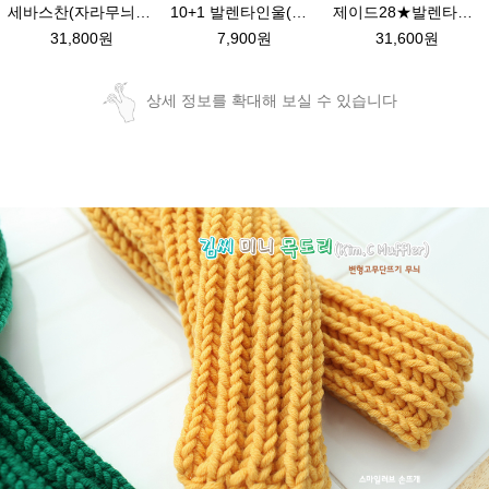
10+1 발렌타인울(멜란지컬러)두꺼운 목도리뜨기 뜨개질 모자털실
세바스찬(자라무늬)★발렌타인울 털실 목도리뜨기 뜨개질
제이드28★발렌타인울 남녀 커플 목도리뜨기 뜨개질
7,900원
31,800원
31,600원
상세 정보를 확대해 보실 수 있습니다