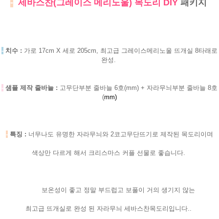
-
세바스찬(그레이스 메리노울) 목도리 DIY
패키지
-
치수 :
가로 17cm X 세로 205cm, 최고급 그레이스메리노울 뜨개실 8타래로
완성.
-
샘플 제작 줄바늘 :
고무단부분 줄바늘 6호(mm)
+ 자라무늬부분 줄바늘 8호
(
mm)
-
특징 :
너무나도 유명한 자라무늬와 2코고무단뜨기로 제작된 목도리이며
색상만 다르게 해서 크리스마스 커플 선물로 좋습니다.
보온성이 좋고 정말 부드럽고 보풀이 거의 생기지 않는
최고급 뜨개실로 완성 된 자라무늬 세바스찬목도리입니다..