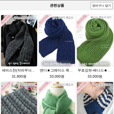
관련상품
장바구니 담기
세바스찬(자라무늬)★발렌타인울 털실 목도리뜨기 뜨개질
앤디★그레이스 목도리뜨기 뜨개실 뜨개질
무료강좌-베니스★그레이스메리노울 털실 목도리뜨기 뜨개질
31,800원
33,000원
33,000원