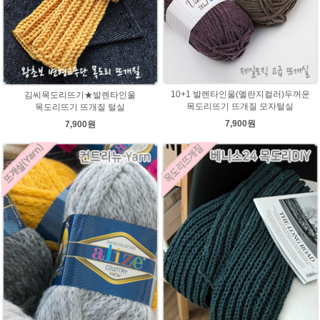
10+1 발렌타인울(멜란지컬러)두꺼운
김씨목도리뜨기★발렌타인울
목도리뜨기 뜨개질 모자털실
목도리뜨기 뜨개질 털실
7,900원
7,900원