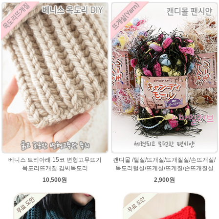
베니스 트리아래 15코 변형고무뜨기
캔디몰 /털실/뜨개실/뜨개질실/손뜨개실/
목도리뜨개질 김씨목도리
목도리털실/뜨게실/뜨게질/손뜨개질실
10,500원
2,900원