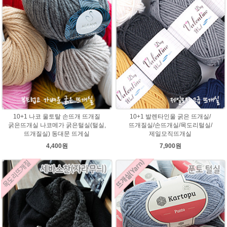
10+1 나코 울토탈 손뜨개 뜨개질
10+1 발렌타인울 굵은 뜨개실/
굵은뜨개실 나코메가 굵은털실(털실,
뜨개질실/손뜨개실/목도리털실/
뜨개질실) 동대문 뜨게실
제일모직뜨개실
4,400원
7,900원