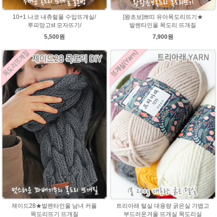
10+1 나코 내츄럴울 수입뜨개실/
[왕초보]쁘띠 유아목도리뜨기★
루피망고st 모자뜨기/
발렌타인울 목도리 뜨개질
5,500원
7,900원
제이드28★발렌타인울 남녀 커플
트리아래 털실 대용량 굵은실 가볍고
목도리뜨기 뜨개질
부드러운겨울 뜨개실 목도리실