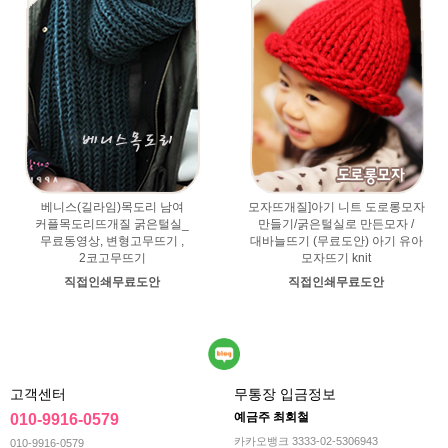
베니스(길라임)목도리 남여
모자뜨개질]아기 니트 도로롱모자
커플목도리뜨개질 굵은털실_
만들기/굵은털실로 만든모자 /
무료동영상, 변형고무뜨기 ,
대바늘뜨기 (무료도안) 아기 유아
2코고무뜨기
모자뜨기 knit
직접인쇄무료도안
직접인쇄무료도안
고객센터
무통장 입금정보
예금주 최회철
010-9916-0579
카카오뱅크 3333-02-5306943
010-9916-0579