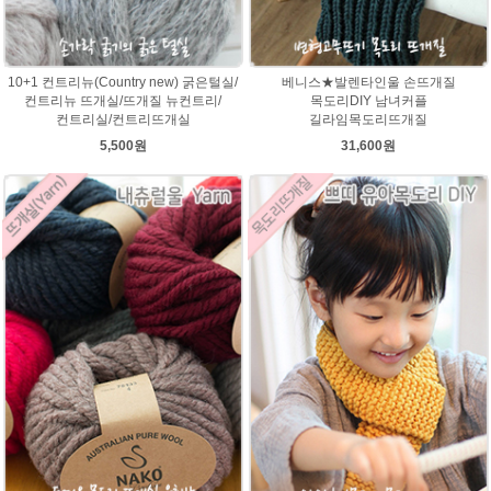
10+1 컨트리뉴(Country new) 굵은털실/
베니스★발렌타인울 손뜨개질
컨트리뉴 뜨개실/뜨개질 뉴컨트리/
목도리DIY 남녀커플
컨트리실/컨트리뜨개실
길라임목도리뜨개질
5,500원
31,600원