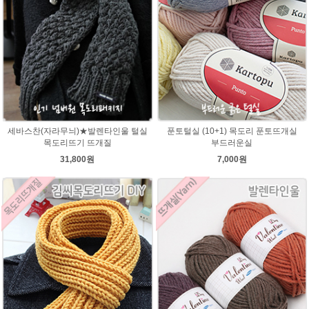
세바스찬(자라무늬)★발렌타인울 털실
푼토털실 (10+1) 목도리 푼토뜨개실
목도리뜨기 뜨개질
부드러운실
31,800원
7,000원