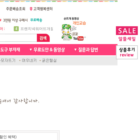
5
비니방울모자 동영상
6
꽈배기목도리
7
천연가죽 핸드메이드라벨
8
신생아모자뜨기
9
아기목도리뜨개질
10
손뜨개인형
1
자라무늬 목도리뜨기
2
브라이언 꽈배기목도리
3
앤디목도리
4
프렌치넥워머뜨개질
할인 혜택)