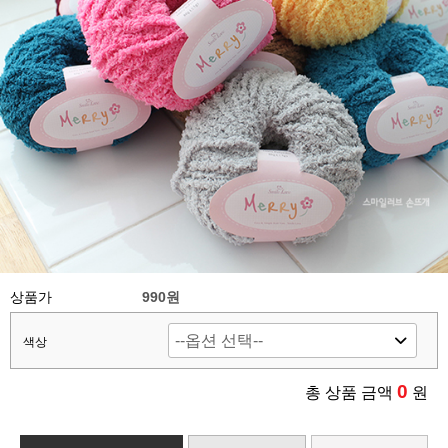
상품가
990원
색상
0
총 상품 금액
원