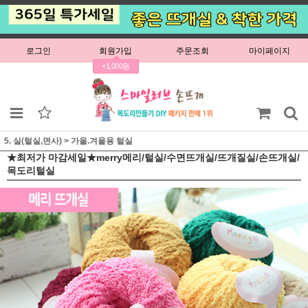
로그인
회원가입
주문조회
마이페이지
+1,000원
5. 실(털실,면사)
>
가을.겨울용 털실
★최저가 마감세일★merry메리/털실/수면뜨개실/뜨개질실/손뜨개실/
목도리털실