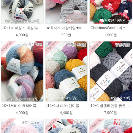
10+1 바이킹 뜨개실/부드러운 나염 아기털실 목도리실 Viking Yarn
★최저가 마감세일★merry메리/털실/수면뜨개실/뜨개질실/손뜨개실/목도리털실
ChristmasWool크리스마스울 털실 손뜨개 뜨개질 뜨개실
4,900원
990원
1,900원
10+1서비스 크라머룩스 털실/부드러운 나염뜨개실 목도리뜨개질 수입 그라데이션털실
(10+1서비스) 댄디울 뜨개실 프리미어울 뜨개질실 목도리뜨개질실
10+1 발렌타인울 굵은 뜨개실/뜨개질실/손뜨개실/목도리털실/제일모직뜨개실
4,900원
4,400원
7,900원