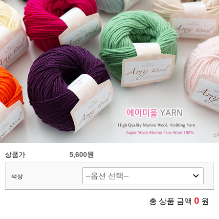
상품가
5,600원
색상
0
총 상품 금액
원