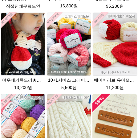
16,800원
직접인쇄무료도안
95,200원
여우네키목도리★에이미울DIY 재료 패키지/유아목도리뜨기/아기목도리뜨개질/부드러운 베이비뜨개실로 제작 된 태교 손뜨개
10+1서비스 그레이스메리노울 부드러운 털실/뜨개실/뜨개질실/손뜨개실/목도리털실/모자털실
베이비러브 유아모자★에이미울 뜨개실+ 무료도안 패키지 DIY 유아모자DIY뜨기 뜨개질동영상 링크 baby 태교
13,200원
5,500원
11,200원