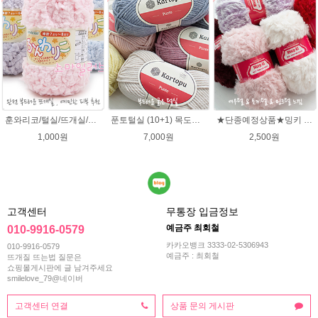
훈와리코/털실/뜨개실/뜨개질실/손뜨개실/목도리털실/뜨게실/뜨게질/손뜨개질실
푼토털실 (10+1) 목도리 푼토뜨개실 부드러운실
★단종예정상품★밍키 뜨개실/ 여우실/토끼실/밍키실/페이크퍼 얀
1,000원
7,000원
2,500원
고객센터
무통장 입금정보
예금주 최회철
010-9916-0579
카카오뱅크 3333-02-5306943
010-9916-0579
예금주 : 최회철
뜨개질 뜨는법 질문은
쇼핑몰게시판에 글 남겨주세요
smilelove_79@네이버
고객센터 연결
상품 문의 게시판