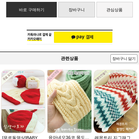
바로 구매하기
장바구니
관심상품
관련상품
장바구니 담기
유아네오36코 목도리뜨기★에이미울/유아목도리/아기목도리뜨개질
[무료동영상]BABY 신생아모자뜨기]베이비러브 유아모자 / 코 만들기 몰라도 뜨개질 동영상으로 쉽게 모자를 제작. 쉬운 태교 모자DIY뜨기
레몬트리 지그재그 블랭킷★에이미울 뜨개실DIY 코바늘뜨기 손뜨개무릎담요/부드러운 아기 베이비 털실