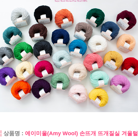
-
상품명 :
에이미울(Amy Wool) 손뜨개 뜨개질실 겨울털