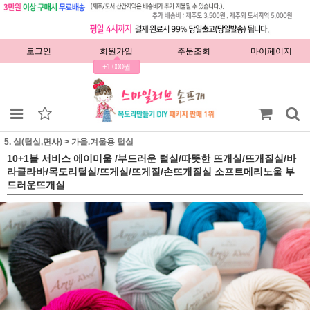
로그인
회원가입
주문조회
마이페이지
+1,000원
5. 실(털실,면사)
>
가을.겨울용 털실
10+1볼 서비스 에이미울 /부드러운 털실/따뜻한 뜨개실/뜨개질실/바
라클라바/목도리털실/뜨게실/뜨게질/손뜨개질실 소프트메리노울 부
드러운뜨개실