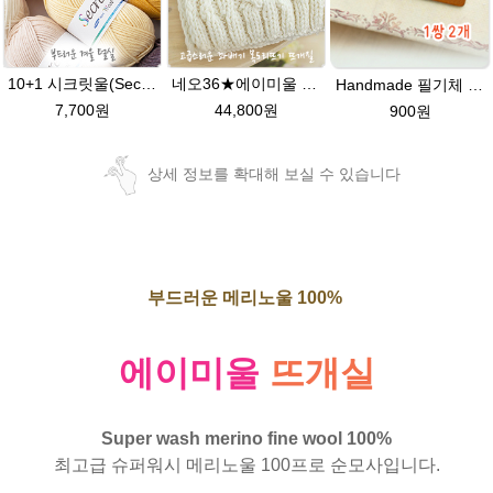
10+1 시크릿울(Secret Wool) 제일모직 뜨개실 목도리뜨기 모자털실
네오36★에이미울 뜨개실 목도리뜨기 손뜨개질 목도리DIY
Handmade 필기체 네츄럴브라운 천연 소가죽라벨 목도리 핸드메이드라벨
7,700원
44,800원
900원
상세 정보를 확대해 보실 수 있습니다
부드러운 메리노울 100%
에이미울
뜨개실
Super wash merino fine wool 100%
최고급 슈퍼워시 메리노울 100프로 순모사입니다.