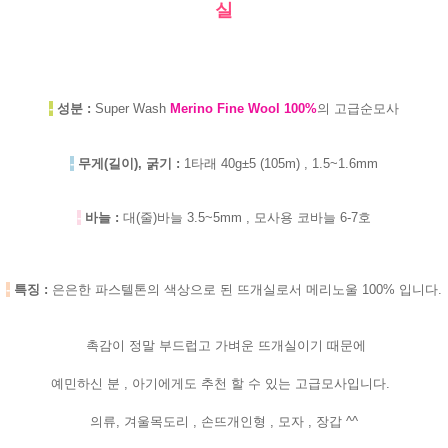
실
-
성분 :
Super Wash
Merino Fine Wool 100%
의 고급순모사
-
무게(길이), 굵기 :
1타래 40g±5 (105m) , 1.5~1.6mm
-
바늘 :
대(줄)바늘 3.5~5mm , 모사용 코바늘 6-7호
-
특징 :
은은한
파스텔톤의 색상으로 된 뜨개실로서 메리노울 100% 입니다.
촉감이 정말 부드럽고 가벼운 뜨개실이기 때문에
예민하신 분 , 아기에게도 추천 할 수 있는 고급모사입니다.
의류, 겨울목도리 , 손뜨개인형 , 모자 , 장갑 ^^