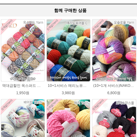
함께 구매한 상품
역대급할인 옥스퍼드 나염뜨개실 털실
10+1서비스 메리노퓨어울 C 손뜨개질 털실 뜨개실 블랭킷뜨기실
(10+1개 서비스)NAKO 오슬로울 그라데이션 털실 Oslo wool 뜨개실 나코오슬로울실
1,950원
3,980원
6,800원