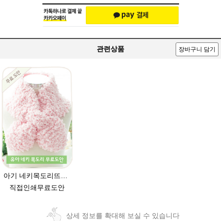
관련상품
장바구니 담기
아기 네키목도리뜨기(훈와리코 뜨개실) [무료도안& 동영상링크] 대바늘뜨기 /네키목도리만들기,네키목도리 도안,네키 목도리뜨기,아기목도리,아기목도리뜨기
직접인쇄무료도안
상세 정보를 확대해 보실 수 있습니다