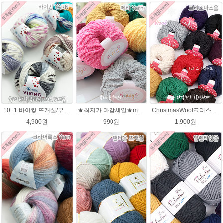
10+1 바이킹 뜨개실/부드러운 나염 아기털실 목도리실 Viking Yarn
★최저가 마감세일★merry메리/털실/수면뜨개실/뜨개질실/손뜨개실/목도리털실
ChristmasWool크리스마스울 털실 손뜨개 뜨개질 뜨개실
4,900원
990원
1,900원