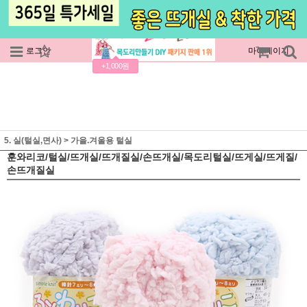
로그인
회원가입
주문조회
마이페이지
+1,000원
5. 실(털실,면사)
>
가을.겨울용 털실
훈와리코/털실/뜨개실/뜨개질실/손뜨개실/목도리털실/뜨게실/뜨게질/
손뜨개질실