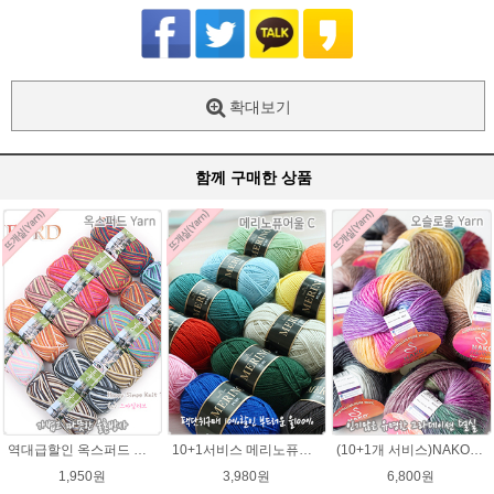
확대보기
함께 구매한 상품
역대급할인 옥스퍼드 나염뜨개실 털실
10+1서비스 메리노퓨어울 C 손뜨개질 털실 뜨개실 블랭킷뜨기실
(10+1개 서비스)NAKO 오슬로울 그라데이션 털실 Oslo wool 뜨개실 나코오슬로울실
1,950원
3,980원
6,800원