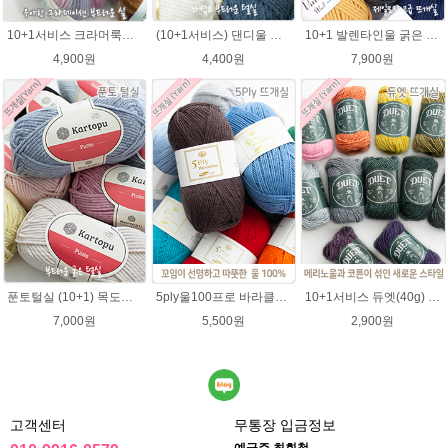
10+1서비스 크라머룩스 털실/부드러운 나염뜨개실 목도리뜨개질 수입 그라데이션털실
(10+1서비스) 댄디울 뜨개실 프리미어울 뜨개질실 목도리뜨개질실
10+1 발렌타인울 굵은 뜨개실/뜨개질실/손뜨개실/목도리털실/제일모직뜨개실
4,900원
4,400원
7,900원
푼토털실 (10+1) 목도리 푼토뜨개실 부드러운실
5ply울100프로 바라클라바뜨개질 5플라이 고급뜨개실 90g (울 100%) 제일모직 생산 얇은굵기 순모사
10+1서비스 듀엣(40g) 메리노울 혼방사 뜨개실 부드러운 유아실
7,000원
5,500원
2,900원
고객센터
무통장 입금정보