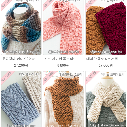
무료강좌-베니스(오슬로울)목도리뜨기 DIY 패키지(줄바늘 포함) 그라데이션목도리
키즈 데미안 목도리뜨개질 패키지 (댄디울2볼+도안) 아기목도리뜨기
데미안 목도리뜨개질 패키지 (댄디울4볼+도안+줄바늘8호)
27,200원
8,800원
17,600원