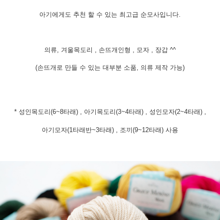
아기에게도 추천 할 수 있는 최고급 순모사입니다.
의류, 겨울목도리 , 손뜨개인형 , 모자 , 장갑 ^^
(손뜨개로 만들 수 있는 대부분 소품, 의류 제작 가능)
* 성인목도리(6~8타래) , 아기목도리(3~4타래) , 성인모자(2~4타래) ,
아기모자(1타래반~3타래) , 조끼(9~12타래) 사용