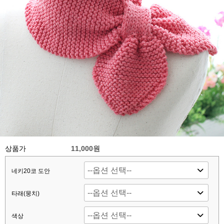
상품가
11,000원
네키20코 도안
타래(뭉치)
색상