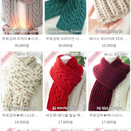
무료강좌 리차드★시크릿울 꽈배기 목도리뜨기DIY 뜨개질
무료강좌 브라이언 시크릿울 꽈배기 목도리뜨기 DIY
베니스 트리아래 15코 변형고무뜨기 목도리뜨개질 김씨목도리
30,800원
30,800원
10,500원
무료강좌★베니스(프린트메가) 목도리DIY패키지(줄바늘포함)
네오36 댄디울 털실 목도리뜨개질 손뜨개
무료강좌★베니스(나코폴라) 목도리DIY패키지(줄바늘포함)
14,500원
17,600원
17,600원