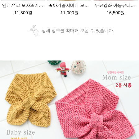
앤디74코 모자뜨기★그레이스메리노울 털실 뜨개질 앤디모자
★아기골지비니 모자뜨기★그레이스메리노울 털실모자뜨개질
무료강좌 아동큐티★그레이스메리노울 뜨개실 유아목도리뜨기 뜨개질
11,500원
11,000원
16,500원
상세 정보를 확대해 보실 수 있습니다