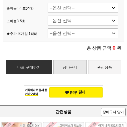
줄바늘 5.5호(2개)
코바늘3-5호
★추가 뜨개실 1타래
0
총 상품 금액
원
바로 구매하기
장바구니
관심상품
관련상품
장바구니 담기