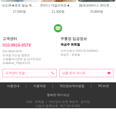
네오36★푼토 털실 목도리뜨개질 손뜨개
(F)미니 데일리하트★댄디울 목도리뜨기(유료강좌) 미니목도리뜨기 뜨개질
[왕초보]애비스 쁘띠목도리★발렌타인울 15코 DIY 목도리뜨개질
27,000원
11,300원
15,800원
고객센터
무통장 입금정보
예금주 최회철
010-9916-0579
카카오뱅크 3333-02-5306943
010-9916-0579
예금주 : 최회철
뜨개질 뜨는법 질문은
쇼핑몰게시판에 글 남겨주세요
smilelove_79@네이버
고객센터 연결
상품 문의 게시판
이용안내
이용약관
개인정보처리방침
PC버전
행복한 취미세상
대표 : 최회철 ㅣ 개인정보 보호 책임자 : 김미정
사업자 등록번호 : 617-34-97481
통신판매업신고번호 : 2013-부산해운-0118호
전화 : 010-9916-0579