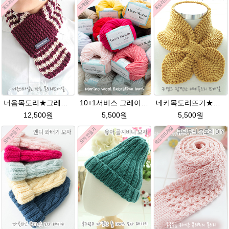
너음목도리★그레이스메리노울 성인목도리뜨개질
10+1서비스 그레이스메리노울 부드러운 털실/뜨개실/뜨개질실/손뜨개실/목도리털실/모자털실
네키목도리뜨기★그레이스메리노울 미니목도리뜨기
12,500원
5,500원
5,500원