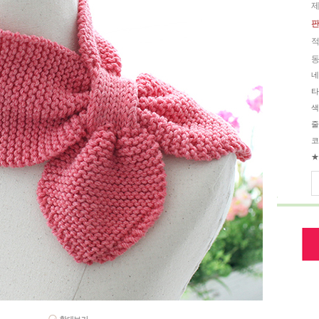
제
판
적
동
네
타
색
줄
코
★