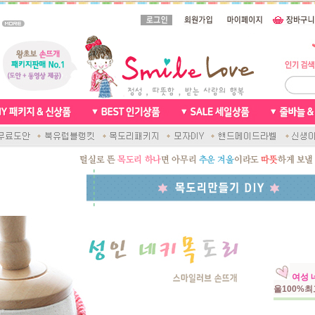
여성 
울100%