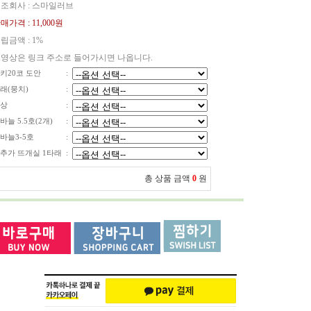
조회사 : 스마일러브
매가격 :
11,000원
립금액 :
1%
영상은 링크 주소로 들어가시면 나옵니다.
키20코 도안
:
래(뭉치)
:
상
:
바늘 5.5호(2개)
:
바늘3-5호
:
추가 뜨개실 1타래
:
총 상품 금액
0
원