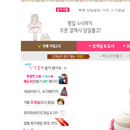
스마트폰으로 핸드폰 결제 ,카드
실시간 결
빠른 당일발송/ 거의 그 다음날
배송완료 /