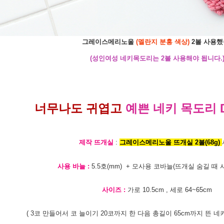
그레이스메리노울
(멜란지 분홍 색상)
2볼 사용했
(성인여성 네키목도리는 2볼 사용해야 됩니다.
너무나도 귀엽고
예쁜 네키 목도리 
제작 뜨개실
:
그레이스메리노울 뜨개실 2볼(68g)
사용 바늘 :
5.5호(mm) + 모사용 코바늘(뜨개실 숨길 때 
사이즈 :
가로 10.5cm , 세로 64~65cm
( 3코 만들어서 코 늘이기 20코까지 한 다음 총길이 65cm까지 뜬 