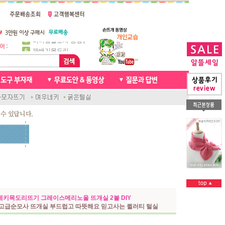
6
꽈배기목도리
7
천연가죽 핸드메이드라벨
8
신생아모자뜨기
9
아기목도리뜨개질
10
손뜨개인형
1
자라무늬 목도리뜨기
2
브라이언 꽈배기목도리
3
앤디목도리
4
프렌치넥워머뜨개질
5
비니방울모자 동영상
네키목도리뜨기 그레이스메리노울 뜨개실 2볼 DIY
최고급순모사 뜨개실 부드럽고 따뜻해요 믿고사는 퀼러티 털실