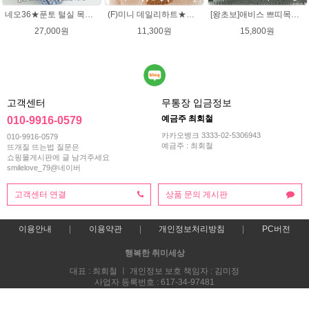
네오36★푼토 털실 목도리뜨개질 손뜨개
(F)미니 데일리하트★댄디울 목도리뜨기(유료강좌) 미니목도리뜨기 뜨개질
[왕초보]애비스 쁘띠목도리★발렌타인울 15코 DIY 목도리뜨개질
27,000원
11,300원
15,800원
고객센터
무통장 입금정보
예금주 최회철
010-9916-0579
카카오뱅크 3333-02-5306943
010-9916-0579
예금주 : 최회철
뜨개질 뜨는법 질문은
쇼핑몰게시판에 글 남겨주세요
smilelove_79@네이버
고객센터 연결
상품 문의 게시판
이용안내
이용약관
개인정보처리방침
PC버전
행복한 취미세상
대표 : 최회철 ㅣ 개인정보 보호 책임자 : 김미정
사업자 등록번호 : 617-34-97481
통신판매업신고번호 : 2013-부산해운-0118호
전화 : 010-9916-0579