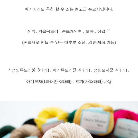
아기에게도 추천 할 수 있는 최고급 순모사입니다.
의류, 겨울목도리 , 손뜨개인형 , 모자 , 장갑 ^^
(손뜨개로 만들 수 있는 대부분 소품, 의류 제작 가능)
* 성인목도리(6~8타래) , 아기목도리(3~4타래) , 성인모자(2~4타래) ,
아기모자(1타래반~3타래) , 조끼(9~12타래) 사용