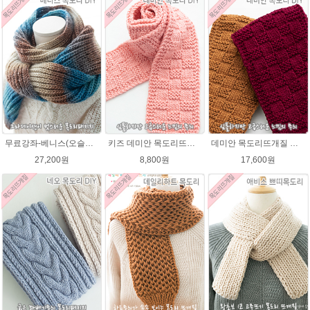
무료강좌-베니스(오슬로울)목도리뜨기 DIY 패키지(줄바늘 포함) 그라데이션목도리
키즈 데미안 목도리뜨개질 패키지 (댄디울2볼+도안) 아기목도리뜨기
데미안 목도리뜨개질 패키지 (댄디울4볼+도안+줄바늘8호)
27,200원
8,800원
17,600원