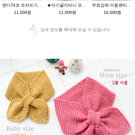
앤디74코 모자뜨기★그레이스메리노울 털실 뜨개질 앤디모자
★아기골지비니 모자뜨기★그레이스메리노울 털실모자뜨개질
무료강좌 아동큐티★그레이스메리노울 뜨개실 유아목도리뜨기 뜨개질
11,500원
11,000원
16,500원
상세 정보를 확대해 보실 수 있습니다