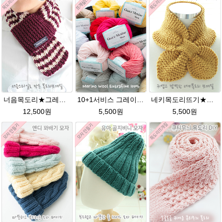
너음목도리★그레이스메리노울 성인목도리뜨개질
10+1서비스 그레이스메리노울 부드러운 털실/뜨개실/뜨개질실/손뜨개실/목도리털실/모자털실
네키목도리뜨기★그레이스메리노울 미니목도리뜨기
12,500원
5,500원
5,500원