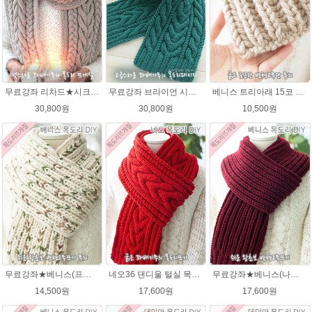
무료강좌 리차드★시크릿울 꽈배기 목도리뜨기DIY 뜨개질
무료강좌 브라이언 시크릿울 꽈배기 목도리뜨기 DIY
베니스 트리아래 15코 변형고무뜨기 목도리뜨개질 김씨목도리
30,800원
30,800원
10,500원
무료강좌★베니스(프린트메가) 목도리DIY패키지(줄바늘포함)
네오36 댄디울 털실 목도리뜨개질 손뜨개
무료강좌★베니스(나코폴라) 목도리DIY패키지(줄바늘포함)
14,500원
17,600원
17,600원