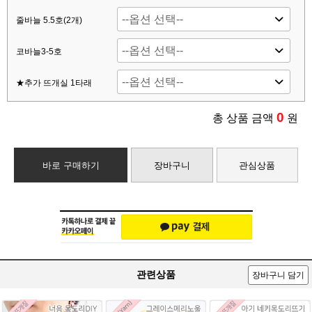
줄바늘 5.5호(2개)
코바늘3-5호
★추가 뜨개실 1타래
0
총 상품 금액
원
바로 구매하기
장바구니
관심상품
관련상품
장바구니 담기