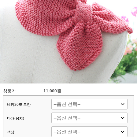
상품가
11,000원
네키20코 도안
타래(뭉치)
색상