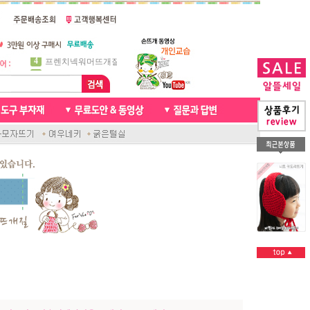
5
비니방울모자 동영상
6
꽈배기목도리
7
천연가죽 핸드메이드라벨
8
신생아모자뜨기
9
아기목도리뜨개질
10
손뜨개인형
1
자라무늬 목도리뜨기
2
브라이언 꽈배기목도리
3
앤디목도리
4
프렌치넥워머뜨개질