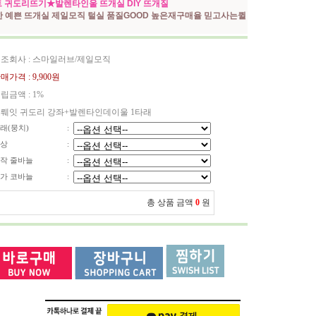
 귀도리뜨기★발렌타인울 뜨개실 DIY 뜨개질
한 예쁜 뜨개실 제일모직 털실 품질GOOD 높은재구매율 믿고사는퀼
조회사 : 스마일러브/제일모직
매가격 :
9,900원
립금액 :
1%
뤠잇 귀도리 강좌+발렌타인데이울 1타래
래(뭉치)
:
상
:
작 줄바늘
:
가 코바늘
:
총 상품 금액
0
원