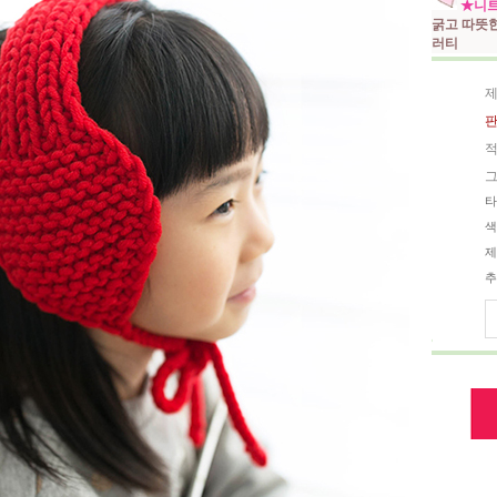
★니트
굵고 따뜻
러티
제
판
적
그
타
색
제
추