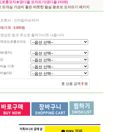
도로롱모자★댄디울 모자뜨기(댄디울 2타래)
 뜨개실 가성비 좋은 따뜻한 털실 왕초보 모자뜨기 패키지
조회사 : 스마일러브/터키
매가격 :
8,800원
영상은 링크 주소로 들어가시면 나옵니다.
38코도로롱모자도
:
래(뭉치)
:
상
:
바늘 12호
:
바늘(대)
:
총 상품 금액
0
원