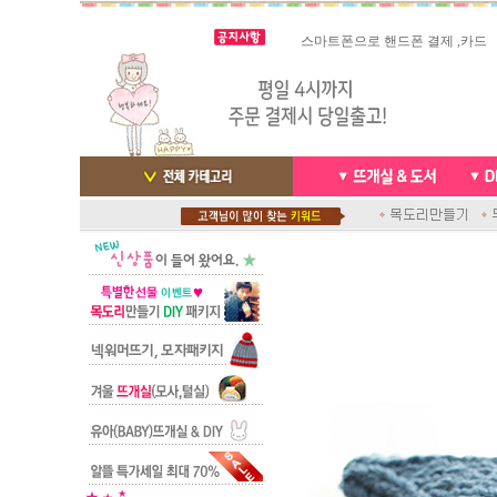
빠른 당일발송/ 거의 그 다음날
스마트폰으로 핸드폰 결제 ,카드
배송완료 /
실시간 결