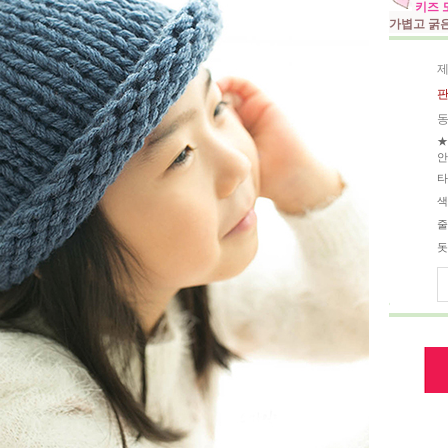
키즈 
가볍고 굵은
제
판
동
★
안
타
색
줄
돗