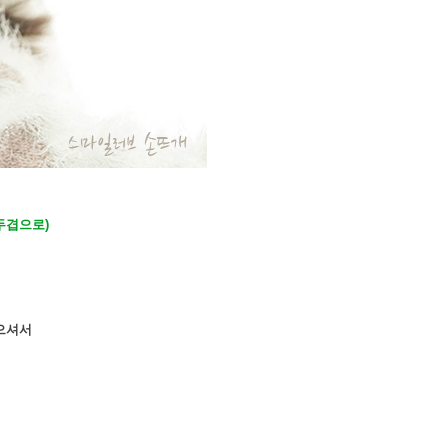
(두겹으로)
으셔서