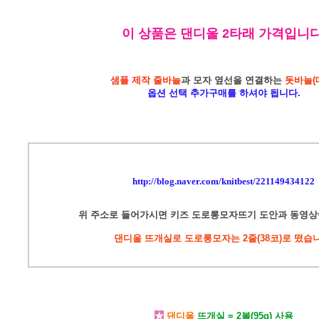
이 상품은 댄디울 2타래 가격입니다
샘플 제작 줄바늘
과 모자 옆선을 연결하는
돗바늘(
옵션 선택 추가구매를 하셔야 됩니다.
http://blog.naver.com/knitbest/221149434122
위 주소로 들어가시면 키즈 도로롱모자뜨기 도안과 동영상
댄디울 뜨개실로 도로롱모자는 2줄(38코)로 떴습니
★
댄디울
뜨개실 = 2볼(95g) 사용