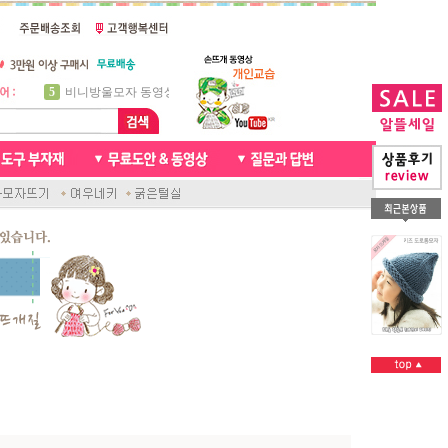
5
비니방울모자 동영상
6
꽈배기목도리
7
천연가죽 핸드메이드라벨
8
신생아모자뜨기
9
아기목도리뜨개질
10
손뜨개인형
1
자라무늬 목도리뜨기
2
브라이언 꽈배기목도리
3
앤디목도리
4
프렌치넥워머뜨개질