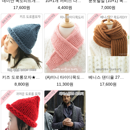
데미안 목도리뜨개질 패키지 (댄디울4볼+도안+줄바늘8호)
10+1개 서비스 나코폴라 털실/폴라뜨개실 목도리뜨개질 수입뜨개실
푼토털실 (10+1) 목도리 푼토뜨개실 부드러운실
17,600원
4,400원
7,000원
키즈 도로롱모자★댄디울 모자뜨기(댄디울 2타래)
(A)미니 타이디목도리★댄디울(유료강좌) 미니 머플러 아이코드 미니목도리뜨개질
베니스 댄디울 27코 변형고무뜨기 목도리뜨개질
8,800원
11,300원
17,600원