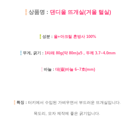
-
상품명 :
댄디울 뜨개실(겨울 털실)
-
성분 :
울+아크릴 혼방사 100%
-
무게, 굵기 :
1타래 80g(약 80m)±5 , 두께 3.7~4.0mm
-
바늘 :
대(줄)바늘 6~7호(mm)
-
특징 :
터키에서 수입된 가벼우면서 부드러운 뜨개실입니다.
목도리, 모자 제작에 좋은 굵기입니다.