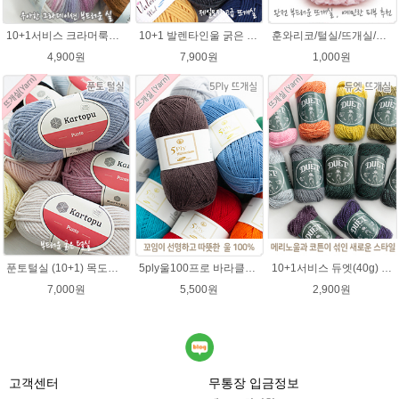
10+1서비스 크라머룩스 털실/부드러운 나염뜨개실 목도리뜨개질 수입 그라데이션털실
10+1 발렌타인울 굵은 뜨개실/뜨개질실/손뜨개실/목도리털실/제일모직뜨개실
훈와리코/털실/뜨개실/뜨개질실/손뜨개실/목도리털실/뜨게실/뜨게질/손뜨개질실
4,900원
7,900원
1,000원
푼토털실 (10+1) 목도리 푼토뜨개실 부드러운실
5ply울100프로 바라클라바뜨개질 5플라이 고급뜨개실 90g (울 100%) 제일모직 생산 얇은굵기 순모사
10+1서비스 듀엣(40g) 메리노울 혼방사 뜨개실 부드러운 유아실
7,000원
5,500원
2,900원
고객센터
무통장 입금정보