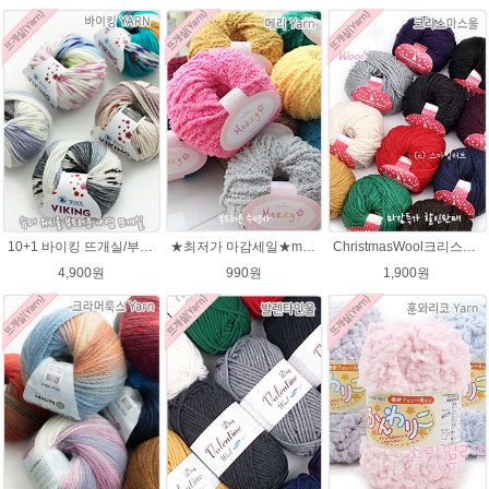
10+1 바이킹 뜨개실/부드러운 나염 아기털실 목도리실 Viking Yarn
★최저가 마감세일★merry메리/털실/수면뜨개실/뜨개질실/손뜨개실/목도리털실
ChristmasWool크리스마스울 털실 손뜨개 뜨개질 뜨개실
4,900원
990원
1,900원