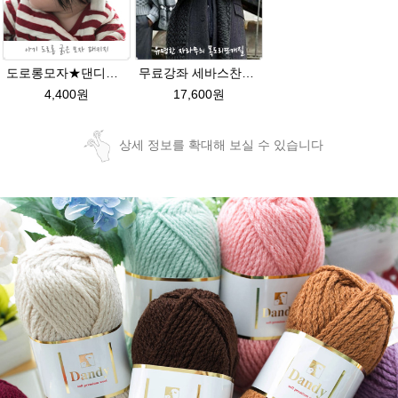
도로롱모자★댄디울 아기모자뜨개질
무료강좌 세바스찬28★댄디울 목도리뜨기 뜨개질
4,400원
17,600원
상세 정보를 확대해 보실 수 있습니다