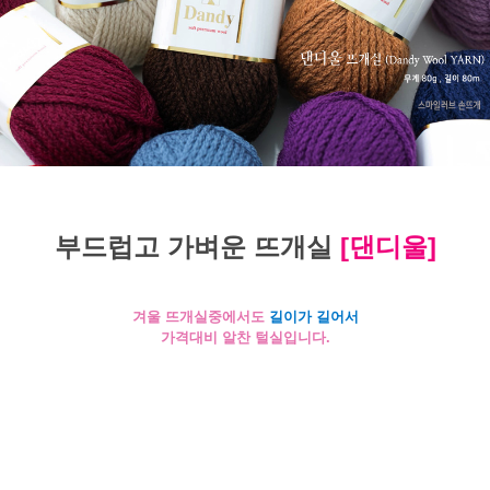
부드럽고 가벼운 뜨개실
[댄디울]
겨울 뜨개실중에서도
길이가 길어서
가격대비 알찬 털실입니다.