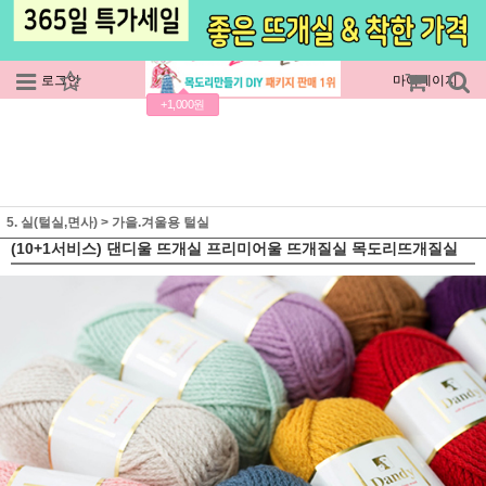
로그인
회원가입
주문조회
마이페이지
+1,000원
5. 실(털실,면사)
>
가을.겨울용 털실
(10+1서비스) 댄디울 뜨개실 프리미어울 뜨개질실 목도리뜨개질실