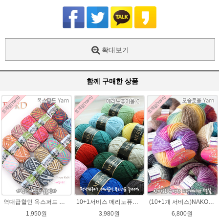
확대보기
함께 구매한 상품
역대급할인 옥스퍼드 나염뜨개실 털실
10+1서비스 메리노퓨어울 C 손뜨개질 털실 뜨개실 블랭킷뜨기실
(10+1개 서비스)NAKO 오슬로울 그라데이션 털실 Oslo wool 뜨개실 나코오슬로울실
1,950원
3,980원
6,800원