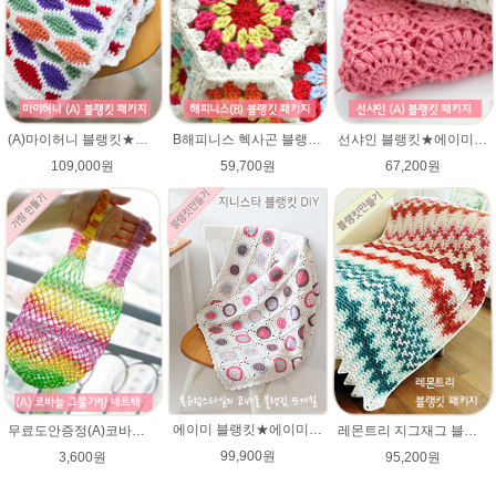
(A)마이허니 블랭킷★에이미울 뜨개실DIY 손뜨개무릎담요/ 코바늘블랭킷
B해피니스 헥사곤 블랭킷뜨기★메리노퓨어울 DIY 재료 패키지(뜨개실 15타래+도안증정)/봄 블랭킷뜨기 / 가을 북유럽블랭킷 코바늘뜨기
선샤인 블랭킷★에이미울 뜨개실 DIY 아기이불 코바늘뜨기/베이비 이불뜨기 / 손뜨개블랭킷 부드러운 털실
109,000원
59,700원
67,200원
에이미 블랭킷★에이미울 뜨개실DIY 북유럽블랭킷 코바늘뜨기/손뜨개블랭킷 부드러운 털실
무료도안증정(A)코바늘 그물가방 네트백 패키지 (종이도안+ 엘레강스 1타래)/코바늘가방/코바늘 그물가방 도안/그물백 니트가방/면사/여름뜨개실 미스바틱/코바늘뜨기
레몬트리 지그재그 블랭킷★에이미울 뜨개실DIY 코바늘뜨기 손뜨개무릎담요/부드러운 아기 베이비 털실
99,900원
3,600원
95,200원