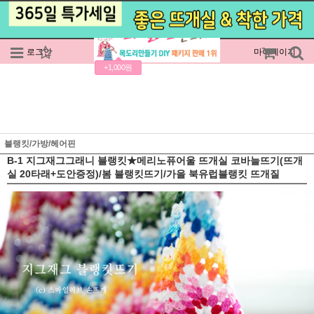
로그인
회원가입
주문조회
마이페이지
+1,000원
블랭킷/가방/헤어핀
B-1 지그재그그래니 블랭킷★메리노퓨어울 뜨개실 코바늘뜨기(뜨개
실 20타래+도안증정)/봄 블랭킷뜨기/가을 북유럽블랭킷 뜨개질