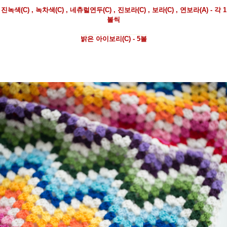
진녹색(C) , 녹차색(C) , 네츄럴연두(C) , 진보라(C) , 보라(C) , 연보라(A) - 각 1
볼씩
밝은 아이보리(C) - 5볼