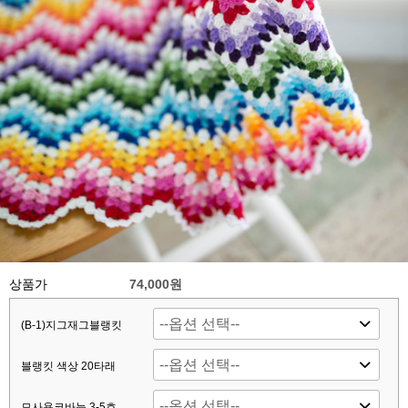
상품가
74,000원
(B-1)지그재그블랭킷
블랭킷 색상 20타래
모사용코바늘 3-5호