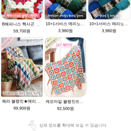
10+1서비스 메리노퓨어울 C 손뜨개질 털실 뜨개실 블랭킷뜨기실
10+1서비스 메리노퓨어울 A 뜨개실 손뜨개질 목도리뜨기 블랭킷실
B해피니스 헥사곤 블랭킷뜨기★메리노퓨어울 DIY 재료 패키지(뜨개실 15타래+도안증정)/봄 블랭킷뜨기 / 가을 북유럽블랭킷 코바늘뜨기
3,980원
3,980원
59,700원
헤라 블랭킷★메리노퓨어울 27타래 북유럽블랭킷 울100% 코바늘뜨기 뜨개질
캐모마일 블랭킷뜨기DIY★메리노퓨어울 털실 코바늘블랭킷 뜨개질
99,900원
92,500원
상세 정보를 확대해 보실 수 있습니다