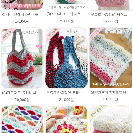
(B)지그재그 그래니백 배색 코바늘뜨기 메이크업 가방 뜨개실 뜨개질 DIY
정사각 그래니스퀘어블랭킷 DIY코바늘뜨기★파스텔뜨개실 무릎담요뜨개질 블랭킷뜨기
무료도안증정(A)써머니트 토트백 패키지 (종이도안+ ★다올한지 4타래)/코바늘가방/여름니트백 니트백 여름가방
39,000원
14,850원
28,000원
선샤인★배색★블랭킷★에이미울 뜨개실DIY 코바늘 블랭킷뜨기 뜨개질
(A)지그재그 그래니백 배색 코바늘뜨기 아리아 가방 뜨개실 뜨개질 DIY
무료도안증정(B)코바늘 그물가방 네트백 패키지 (종이도안+ ★다올한지 3타래)/코바늘가방/코바늘 그물가방 도안/그물백 니트가방/코바늘뜨기
61,600원
20,000원
21,000원