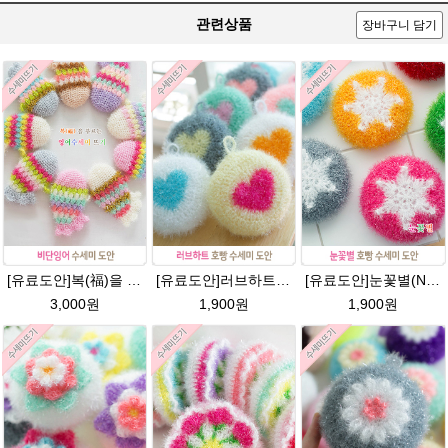
관련상품
장바구니 담기
[유료도안]복(福)을 부르는 비단잉어 수세미 코바늘뜨기 도안+꼬리부분 동영상 /복수세미뜨기/수세미실/반짝이수세미/반짝이실/ 힐링 웰빙수세미 퐁퐁수세미 코바늘수세미
[유료도안]러브하트 호빵수세미뜨기 도안(수세미실은 옵션에서 추가구매 가능)/별호빵수세미처럼 예쁜수세미뜨기/빤짝이 수세미실/웰빙수세미실/고급수세미실/하트뜨기 반짝이수세미 하트수세미
[유료도안]눈꽃별(NO.1) 수세미뜨기 도안(수세미실은 옵션에서 추가구매 가능)/별호빵수세미처럼 예쁜수세미뜨기/반짝이 수세미실/웰빙수세미실/고급수세미실/눈꽃 반짝이수세미 눈꽃수세미
3,000원
1,900원
1,900원