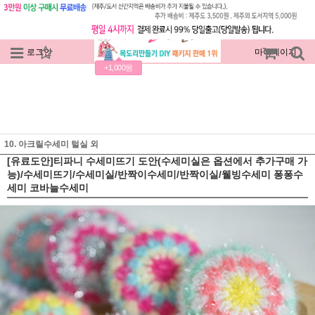
로그인
회원가입
주문조회
마이페이지
+1,000원
10. 아크릴수세미 털실 외
[유료도안]티파니 수세미뜨기 도안(수세미실은 옵션에서 추가구매 가
능)/수세미뜨기/수세미실/반짝이수세미/반짝이실/웰빙수세미 퐁퐁수
세미 코바늘수세미