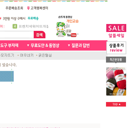
5
비니방울모자 동영상
6
꽈배기목도리
7
천연가죽 핸드메이드라벨
8
신생아모자뜨기
9
아기목도리뜨개질
10
손뜨개인형
1
자라무늬 목도리뜨기
2
브라이언 꽈배기목도리
3
앤디목도리
4
프렌치넥워머뜨개질