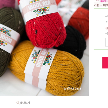
울네프
가볍고 매
제
소
판
색