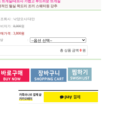
 뜨개실/네프사 가볍고 부드러운 뜨개실
력적인 털실 목도리 조끼 스웨터등 강추
조회사 : 낙양모사/대만
비자가 :
8,000
원
매가격 :
3,800원
상
:
총 상품 금액
0
원