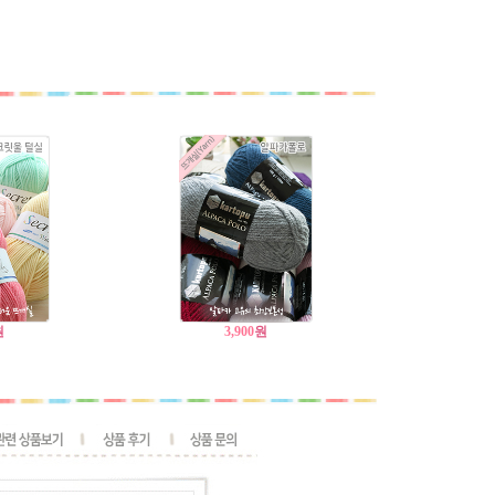
원
3,900
원