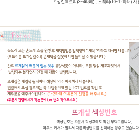
* 성인목도리(3~4타래) , 스웨터(10~12타래) 사