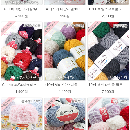
10+1 바이킹 뜨개실/부드러운 나염 아기털실 목도리실 Viking Yarn
★최저가 마감세일★merry메리/털실/수면뜨개실/뜨개질실/손뜨개실/목도리털실
10+1 로얄소프트울 가볍고 따뜻한 겨울뜨개실
4,900원
990원
2,900원
ChristmasWool크리스마스울 털실 손뜨개 뜨개질 뜨개실
(10+1서비스) 댄디울 뜨개실 프리미어울 뜨개질실 목도리뜨개질실
10+1 발렌타인울 굵은 뜨개실/뜨개질실/손뜨개실/목도리털실/제일모직뜨개실
1,900원
4,400원
7,900원