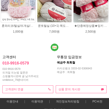
훈와리코/털실/뜨개실/뜨개질실/손뜨개실/목도리털실/뜨게실/뜨게질/손뜨개질실
푼토털실 (10+1) 목도리 푼토뜨개실 부드러운실
★단종예정상품★밍키 뜨개실/ 여우실/토끼실/밍키실/페이크퍼 얀
1,000원
7,000원
2,500원
고객센터
무통장 입금정보
예금주 최회철
010-9916-0579
카카오뱅크 3333-02-5306943
010-9916-0579
예금주 : 최회철
뜨개질 뜨는법 질문은
쇼핑몰게시판에 글 남겨주세요
smilelove_79@네이버
고객센터 연결
상품 문의 게시판
이용안내
이용약관
개인정보처리방침
PC버전