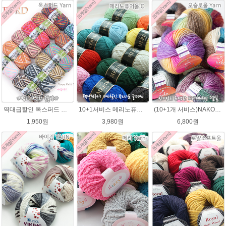
역대급할인 옥스퍼드 나염뜨개실 털실
10+1서비스 메리노퓨어울 C 손뜨개질 털실 뜨개실 블랭킷뜨기실
(10+1개 서비스)NAKO 오슬로울 그라데이션 털실 Oslo wool 뜨개실 나코오슬로울실
1,950원
3,980원
6,800원