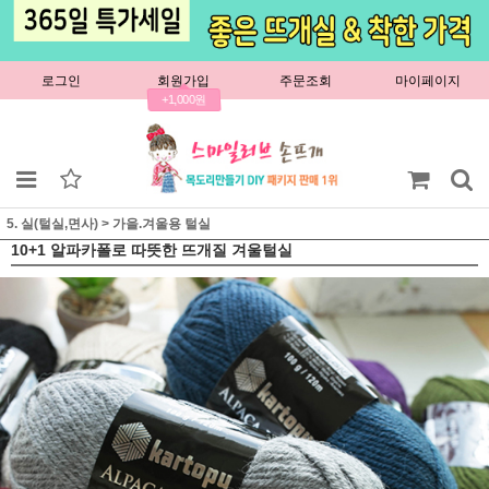
로그인
회원가입
주문조회
마이페이지
+1,000원
5. 실(털실,면사)
>
가을.겨울용 털실
10+1 알파카폴로 따뜻한 뜨개질 겨울털실