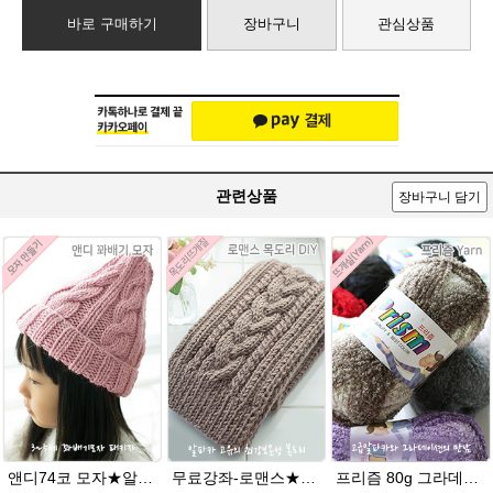
바로 구매하기
장바구니
관심상품
관련상품
장바구니 담기
앤디74코 모자★알파카폴로 뜨개실 모자뜨개질 손뜨개
무료강좌-로맨스★알파카폴로 털실 목도리뜨기 손뜨개질
프리즘 80g 그라데이션 나염뜨개실 알파카울 목도리뜨기 뜨게실 뜨개질실