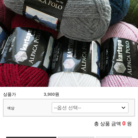
상품가
3,900원
색상
0
총 상품 금액
원