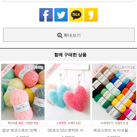
확대보기
함께 구매한 상품
점보 에코스토리 반짝이 80g 대용량 수세미뜨기 뜨개실 친환경소품 뜨개질실//웰빙수세미실/반짝이수세미실/반짝이뜨개실/ 수세미실/대용량수세미/빤짝이실
[유료도안]스윗하트 수세미뜨기 도안(수세미실은 옵션에서 추가구매 가능)예쁜수세미뜨기/빤짝이 수세미실/웰빙수세미실/고급수세미실/하트뜨기 반짝이수세미 하트수세미
에코스토리 뉴 아크릴 21색상(전색상) 1세트 / 수세미실 인형제작 뜨개실 친환경소품 뜨개질실 아크릴수세미실