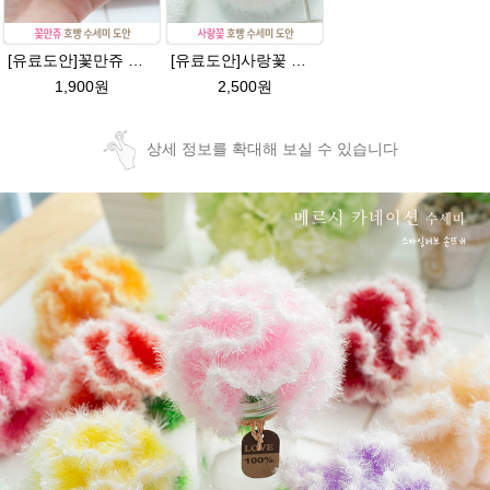
[유료도안]꽃만쥬 반짝이수세미 코바늘뜨기도안 /수세미뜨기/수세미실/반짝이수세미/반짝이실/수세미실 웰빙수세미 퐁퐁수세미 식빵 코바늘수세미
[유료도안]사랑꽃 수세미뜨기 도안(수세미실은 옵션에서 추가구매 가능)/사랑꽃수세미/별호빵수세미처럼 예쁜수세미뜨기/수세미실/웰빙수세미실/고급수세미실/꽃수세미/봄꽃향기수세미
1,900원
2,500원
상세 정보를 확대해 보실 수 있습니다