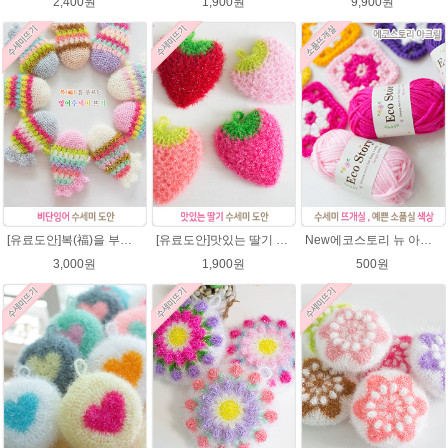
2,400원
1,900원
9,900원
[유료도안]복(福)을 부르는 비단잉어 수세미 코바늘뜨기 도안+꼬리부분 동영상 /복수세미뜨기/수세미실/반짝이수세미/반짝이실/ 힐링 웰빙수세미 퐁퐁수세미 코바늘수세미
[유료도안]맛있는 딸기 수세미뜨기 도안(수세미실은 옵션에서 추가구매 가능)/수세미뜨기/수세미실/반짝이수세미/반짝이실/웰빙수세미 퐁퐁수세미 코바늘수세미
New에코스토리 뉴 아크릴 / 수세미실 인형제작 뜨개실 친환경소품 뜨개질실 아크릴수세미실
3,000원
1,900원
500원