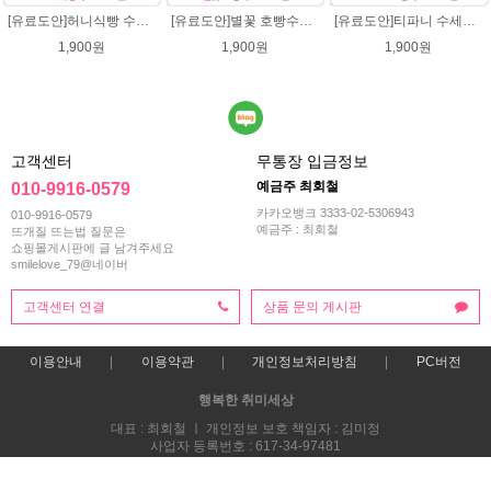
[유료도안]허니식빵 수세미뜨기 코바늘뜨기도안 /수세미뜨기/수세미실/반짝이수세미/반짝이실/수세미실 웰빙수세미 퐁퐁수세미 식빵 코바늘수세미
[유료도안]별꽃 호빵수세미뜨기 도안(수세미실은 옵션에서 추가구매 가능)/수세미뜨기/수세미실/반짝이수세미/반짝이실/별수세미 호빵수세미 웰빙수세미 퐁퐁수세미 코바늘수세미
[유료도안]티파니 수세미뜨기 도안(수세미실은 옵션에서 추가구매 가능)/수세미뜨기/수세미실/반짝이수세미/반짝이실/웰빙수세미 퐁퐁수세미 코바늘수세미
1,900원
1,900원
1,900원
고객센터
무통장 입금정보
예금주 최회철
010-9916-0579
카카오뱅크 3333-02-5306943
010-9916-0579
예금주 : 최회철
뜨개질 뜨는법 질문은
쇼핑몰게시판에 글 남겨주세요
smilelove_79@네이버
고객센터 연결
상품 문의 게시판
이용안내
이용약관
개인정보처리방침
PC버전
행복한 취미세상
대표 : 최회철 ㅣ 개인정보 보호 책임자 : 김미정
사업자 등록번호 : 617-34-97481
통신판매업신고번호 : 2013-부산해운-0118호
전화 : 010-9916-0579