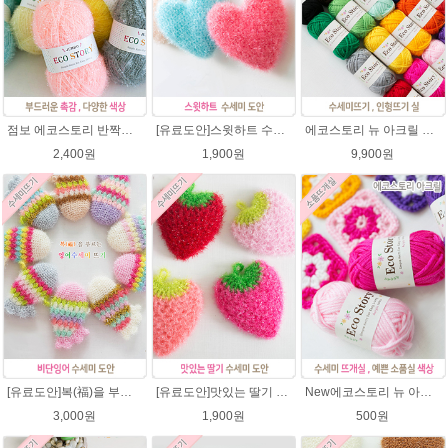
점보 에코스토리 반짝이 80g 대용량 수세미뜨기 뜨개실 친환경소품 뜨개질실//웰빙수세미실/반짝이수세미실/반짝이뜨개실/ 수세미실/대용량수세미/빤짝이실
[유료도안]스윗하트 수세미뜨기 도안(수세미실은 옵션에서 추가구매 가능)예쁜수세미뜨기/빤짝이 수세미실/웰빙수세미실/고급수세미실/하트뜨기 반짝이수세미 하트수세미
에코스토리 뉴 아크릴 21색상(전색상) 1세트 / 수세미실 인형제작 뜨개실 친환경소품 뜨개질실 아크릴수세미실
2,400원
1,900원
9,900원
[유료도안]복(福)을 부르는 비단잉어 수세미 코바늘뜨기 도안+꼬리부분 동영상 /복수세미뜨기/수세미실/반짝이수세미/반짝이실/ 힐링 웰빙수세미 퐁퐁수세미 코바늘수세미
[유료도안]맛있는 딸기 수세미뜨기 도안(수세미실은 옵션에서 추가구매 가능)/수세미뜨기/수세미실/반짝이수세미/반짝이실/웰빙수세미 퐁퐁수세미 코바늘수세미
New에코스토리 뉴 아크릴 / 수세미실 인형제작 뜨개실 친환경소품 뜨개질실 아크릴수세미실
3,000원
1,900원
500원