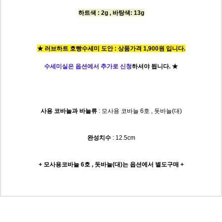
하트색 : 2g , 바탕색: 13g
★ 러브하트 호빵수세미 도안 : 상품가격 1,900원 입니다.
수세미실은 옵션에서 추가로 신청
하셔야 됩니다.
★
사용 코바늘과 바늘류
: 모사용 코바늘 6호 , 돗바늘(대)
완성치수
: 12.5cm
+ 모사용코바늘 6호 , 돗바늘(대)는
옵션에서 별도구매 +