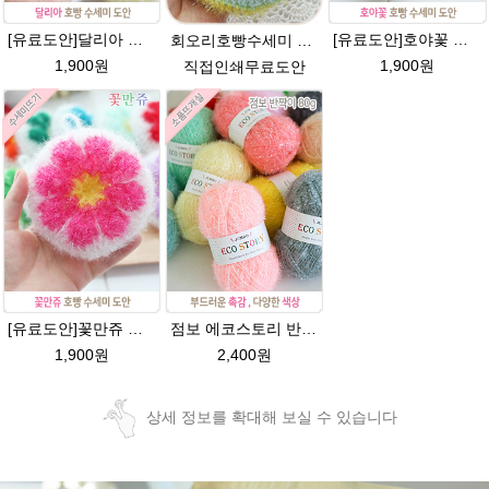
[유료도안]달리아 호빵수세미뜨기 도안(수세미실은 옵션에서 추가구매 가능)/꽃수세미도안 /별호빵수세미처럼 예쁜수세미뜨기/빤짝이수세미실/웰빙수세미실/고급수세미실/데이지 반짝이수세미
[유료도안]호야꽃 반짝이수세미 도안 /별호빵수세미처럼 예쁜수세미뜨기/빤짝이 수세미실/웰빙수세미실/고급수세미실/꽃만쥬
회오리호빵수세미 도안/반짝이수세미/회오리호빵수세미도안/회오리 호빵수세미/에코스토리/반짝이실/수세미실
1,900원
1,900원
직접인쇄무료도안
[유료도안]꽃만쥬 반짝이수세미 코바늘뜨기도안 /수세미뜨기/수세미실/반짝이수세미/반짝이실/수세미실 웰빙수세미 퐁퐁수세미 식빵 코바늘수세미
점보 에코스토리 반짝이 80g 대용량 수세미뜨기 뜨개실 친환경소품 뜨개질실//웰빙수세미실/반짝이수세미실/반짝이뜨개실/ 수세미실/대용량수세미/빤짝이실
1,900원
2,400원
상세 정보를 확대해 보실 수 있습니다