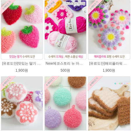
[유료도안]맛있는 딸기 수세미뜨기 도안(수세미실은 옵션에서 추가구매 가능)/수세미뜨기/수세미실/반짝이수세미/반짝이실/웰빙수세미 퐁퐁수세미 코바늘수세미
New에코스토리 뉴 아크릴 / 수세미실 인형제작 뜨개실 친환경소품 뜨개질실 아크릴수세미실
[유료도안]해피플라워 호빵수세미뜨기 도안(수세미실은 옵션에서 추가구매 가능)/수세미뜨기/수세미실/반짝이수세미/반짝이실/별수세미 호빵수세미 웰빙수세미 퐁퐁수세미 코바늘수세미
1,900원
500원
1,900원