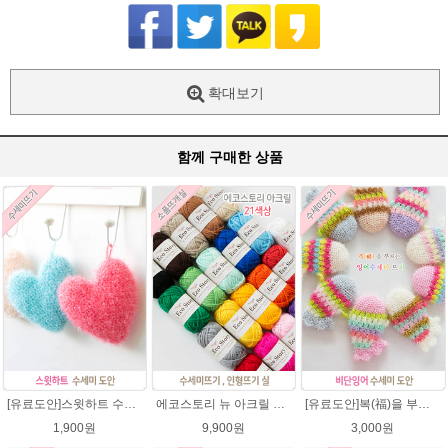
확대보기
함께 구매한 상품
[유료도안]스윗하트 수세미뜨기 도안(수세미실은 옵션에서 추가구매 가능)예쁜수세미뜨기/빤짝이 수세미실/웰빙수세미실/고급수세미실/하트뜨기 반짝이수세미 하트수세미
에코스토리 뉴 아크릴 21색상(전색상) 1세트 / 수세미실 인형제작 뜨개실 친환경소품 뜨개질실 아크릴수세미실
[유료도안]복(福)을 부르는 비단잉어 수세미 코바늘뜨기 도안+꼬리부분 동영상 /복수세미뜨기/수세미실/반짝이수세미/반짝이실/ 힐링 웰빙수세미 퐁퐁수세미 코바늘수세미
1,900원
9,900원
3,000원