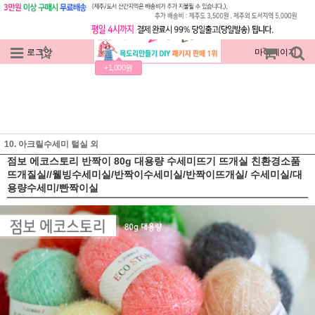
로그인
회원가입
주문조회
마이페이지
+1,000원
10. 아크릴수세미 털실 외
점보 에코스토리 반짝이 80g 대용량 수세미뜨기 뜨개실 친환경소품
뜨개질실//웰빙수세미실/반짝이수세미실/반짝이뜨개실/ 수세미실/대
용량수세미/빤짝이실