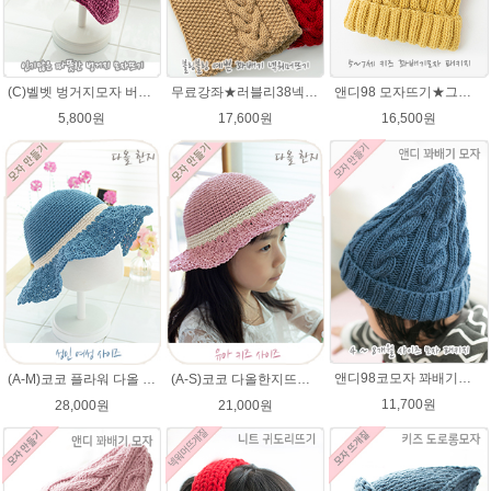
(C)벨벳 벙거지모자 버킷햇 코바늘뜨기벨벳모자뜨개질 패키지
무료강좌★러블리38넥워머★나코폴라 꽈배기넥워머뜨기 뜨개질
앤디98 모자뜨기★그레이스메리노울 털실 뜨개질 키즈 아기모자만들기 앤디모자
5,800원
17,600원
16,500원
앤디98코모자 꽈배기★에이미울 98코앤디모자도안 + 뜨개실 2타래)
(A-M)코코 플라워 다올 한지 챙모자 패키지 코바늘모자 여름모자 뜨개질
(A-S)코코 다올한지뜨개실 바캉스 코바늘 모자뜨기 뜨개질
11,700원
28,000원
21,000원