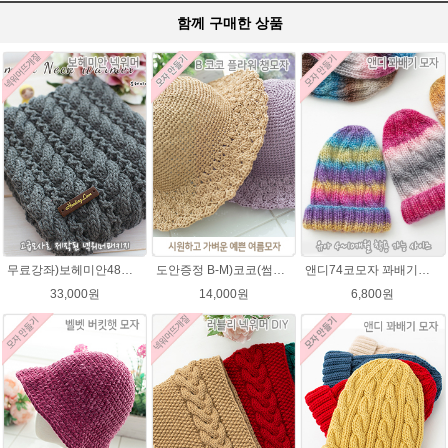
함께 구매한 상품
무료강좌)보헤미안48넥워머뜨기★그레이스메리노울 뜨개실 털실 뜨개질
도안증정 B-M)코코(썸머라피아)바캉스 코바늘 모자뜨기 뜨개질
앤디74코모자 꽈배기★오슬로울 74코앤디모자도안 + 뜨개실 1볼)
33,000원
14,000원
6,800원