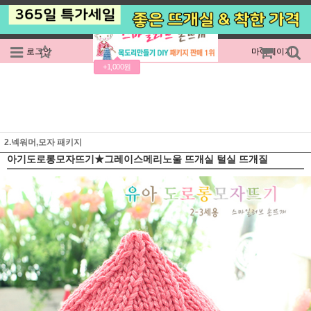
로그인
회원가입
주문조회
마이페이지
+1,000원
2.넥워머,모자 패키지
아기도로롱모자뜨기★그레이스메리노울 뜨개실 털실 뜨개질