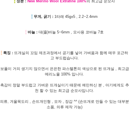
-
성분 :
New Merino Wool Extrafine 100%
의 최고급 순모사
-
무게, 굵기 :
1타래 45g±5 , 2.2~2.4mm
-
바늘 :
대(줄)바늘 5~6mm , 모사용 코바늘 7호
-
특징 :
뜨개실의 꼬임 제조과정에서 공기를 넣어 가벼움과 함께 매우 포근하
고 부드럽습니다.
보풀이 거의 생기지 않으면서 은은한
파스텔톤의 색상으로 된 뜨개실 , 최고급
메리노울 100% 입니다.
촉감이 정말 부드럽고 가벼운 뜨개실이기 때문에 예민하신 분 , 아기에게도 추
천 할 수 있는 최고급 순모사입니다.
의류, 겨울목도리 , 손뜨개인형 , 모자 , 장갑 ^^ (손뜨개로 만들 수 있는 대부분
소품, 의류 제작 가능)