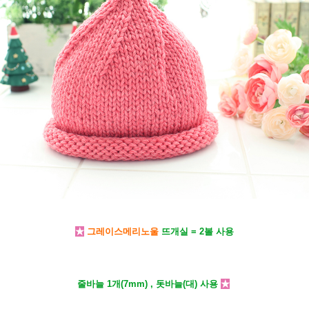
★
그레이스메리노울
뜨개실 = 2볼 사용
줄바늘 1개(7mm) , 돗바늘(대) 사용
★