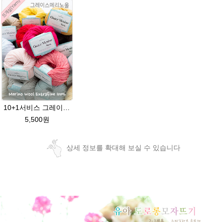
10+1서비스 그레이스메리노울 부드러운 털실/뜨개실/뜨개질실/손뜨개실/목도리털실/모자털실
5,500원
상세 정보를 확대해 보실 수 있습니다