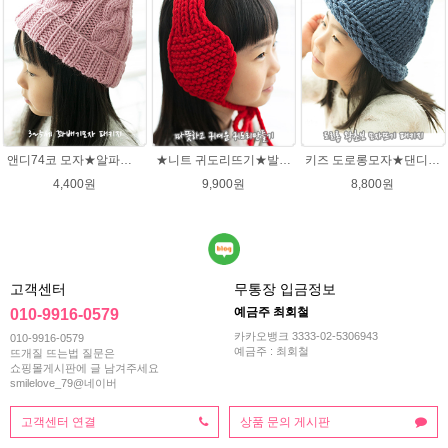
앤디74코 모자★알파카폴로 뜨개실 모자뜨개질 손뜨개
★니트 귀도리뜨기★발렌타인울 뜨개실 DIY 뜨개질
키즈 도로롱모자★댄디울 모자뜨기(댄디울 2타래)
4,400원
9,900원
8,800원
고객센터
무통장 입금정보
예금주 최회철
010-9916-0579
카카오뱅크 3333-02-5306943
010-9916-0579
예금주 : 최회철
뜨개질 뜨는법 질문은
쇼핑몰게시판에 글 남겨주세요
smilelove_79@네이버
고객센터 연결
상품 문의 게시판