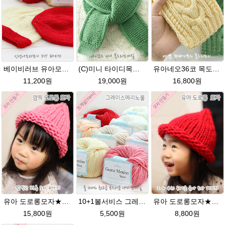
베이비러브 유아모자★에이미울 뜨개실+ 무료도안 패키지 DIY 유아모자DIY뜨기 뜨개질동영상 링크 baby 태교
(C)미니 타이디목도리★그레이스메리노울 미니목도리뜨기 아이코드 뜨개질
유아네오36코 목도리뜨기★에이미울/유아목도리/아기목도리뜨개질
11,200원
19,000원
16,800원
유아 도로롱모자★발렌타인울 루피망고스타일 모자뜨개질
10+1볼서비스 그레이스메리노울(Grace MerinoWool) 베이비 유아색상 뜨개실 아기 뜨개질 손뜨개(털실,뜨게질실) 스마일러브
유아 도로롱모자★울토탈 뜨개실 모자뜨기 뜨개질
15,800원
5,500원
8,800원