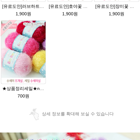
[유료도안]러브하트 호빵수세미뜨기 도안(수세미실은 옵션에서 추가구매 가능)/별호빵수세미처럼 예쁜수세미뜨기/빤짝이 수세미실/웰빙수세미실/고급수세미실/하트뜨기 반짝이수세미 하트수세미
[유료도안]호야꽃 반짝이수세미 도안 /별호빵수세미처럼 예쁜수세미뜨기/빤짝이 수세미실/웰빙수세미실/고급수세미실/꽃만쥬
[유료도안]장미꽃 호빵수세미 도안/별수세미처럼 예쁜수세미뜨기/빤짝이수세미/장미 수세미/웰빙수세미실/장미꽃수세미/고급수세미실/꽃만쥬
1,900원
1,900원
1,900원
★상품정리세일★new에코스토리 반짝이수세미뜨기 뜨개실 친환경소품 뜨개질실//웰빙수세미실/반짝이 수세미실/에코스토리 반짝이 수세미실
700원
상세 정보를 확대해 보실 수 있습니다