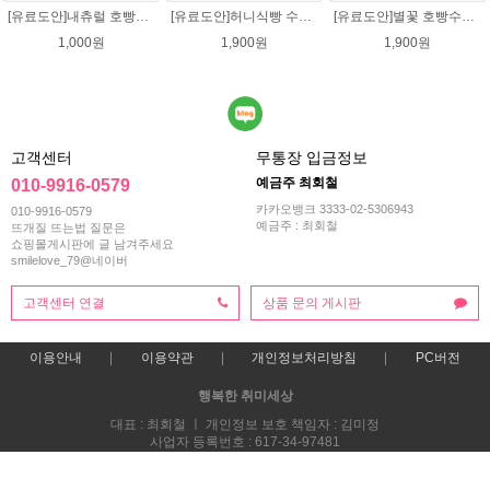
[유료도안]내츄럴 호빵수세미 코바늘뜨기 수세미뜨기 뜨개질 도안 반짝이실
[유료도안]허니식빵 수세미뜨기 코바늘뜨기도안 /수세미뜨기/수세미실/반짝이수세미/반짝이실/수세미실 웰빙수세미 퐁퐁수세미 식빵 코바늘수세미
[유료도안]별꽃 호빵수세미뜨기 도안(수세미실은 옵션에서 추가구매 가능)/수세미뜨기/수세미실/반짝이수세미/반짝이실/별수세미 호빵수세미 웰빙수세미 퐁퐁수세미 코바늘수세미
1,000원
1,900원
1,900원
고객센터
무통장 입금정보
예금주 최회철
010-9916-0579
카카오뱅크 3333-02-5306943
010-9916-0579
예금주 : 최회철
뜨개질 뜨는법 질문은
쇼핑몰게시판에 글 남겨주세요
smilelove_79@네이버
고객센터 연결
상품 문의 게시판
이용안내
이용약관
개인정보처리방침
PC버전
행복한 취미세상
대표 : 최회철 ㅣ 개인정보 보호 책임자 : 김미정
사업자 등록번호 : 617-34-97481
통신판매업신고번호 : 2013-부산해운-0118호
전화 : 010-9916-0579