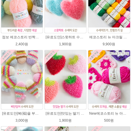
점보 에코스토리 반짝이 80g 대용량 수세미뜨기 뜨개실 친환경소품 뜨개질실//웰빙수세미실/반짝이수세미실/반짝이뜨개실/ 수세미실/대용량수세미/빤짝이실
[유료도안]스윗하트 수세미뜨기 도안(수세미실은 옵션에서 추가구매 가능)예쁜수세미뜨기/빤짝이 수세미실/웰빙수세미실/고급수세미실/하트뜨기 반짝이수세미 하트수세미
에코스토리 뉴 아크릴 21색상(전색상) 1세트 / 수세미실 인형제작 뜨개실 친환경소품 뜨개질실 아크릴수세미실
2,400원
1,900원
9,900원
[유료도안]복(福)을 부르는 비단잉어 수세미 코바늘뜨기 도안+꼬리부분 동영상 /복수세미뜨기/수세미실/반짝이수세미/반짝이실/ 힐링 웰빙수세미 퐁퐁수세미 코바늘수세미
[유료도안]맛있는 딸기 수세미뜨기 도안(수세미실은 옵션에서 추가구매 가능)/수세미뜨기/수세미실/반짝이수세미/반짝이실/웰빙수세미 퐁퐁수세미 코바늘수세미
New에코스토리 뉴 아크릴 / 수세미실 인형제작 뜨개실 친환경소품 뜨개질실 아크릴수세미실
3,000원
1,900원
500원