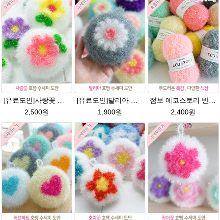
[유료도안]사랑꽃 수세미뜨기 도안(수세미실은 옵션에서 추가구매 가능)/사랑꽃수세미/별호빵수세미처럼 예쁜수세미뜨기/수세미실/웰빙수세미실/고급수세미실/꽃수세미/봄꽃향기수세미
[유료도안]달리아 호빵수세미뜨기 도안(수세미실은 옵션에서 추가구매 가능)/꽃수세미도안 /별호빵수세미처럼 예쁜수세미뜨기/빤짝이수세미실/웰빙수세미실/고급수세미실/데이지 반짝이수세미
점보 에코스토리 반짝이 80g 대용량 수세미뜨기 뜨개실 친환경소품 뜨개질실//웰빙수세미실/반짝이수세미실/반짝이뜨개실/ 수세미실/대용량수세미/빤짝이실
2,500원
1,900원
2,400원