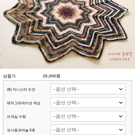
상품가
26,000원
(B) 지니스타 도안
매직그라데이션 색상
뜨개실 수량
모사용코바늘 8호