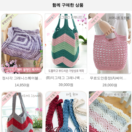
함께 구매한 상품
(B)지그재그 그래니백 배색 코바늘뜨기 메이크업 가방 뜨개실 뜨개질 DIY
정사각 그래니스퀘어블랭킷 DIY코바늘뜨기★파스텔뜨개실 무릎담요뜨개질 블랭킷뜨기
무료도안증정(A)써머니트 토트백 패키지 (종이도안+ ★다올한지 4타래)/코바늘가방/여름니트백 니트백 여름가방
39,000원
14,850원
28,000원