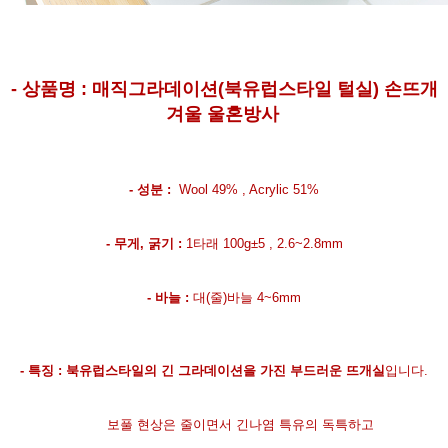
-
상품명 :
매직그라데이션(북유럽스타일 털실) 손뜨개
겨울 울혼방사
-
성분 :
Wool 49% , Acrylic 51%
-
무게, 굵기 :
1타래 100g±5 , 2.6~2.8mm
-
바늘 :
대(줄)바늘 4~6mm
-
특징 : 북유럽스타일의 긴 그라데이션을 가진 부드러운 뜨개실
입니다.
보풀 현상은 줄이면서 긴나염 특유의 독특하고