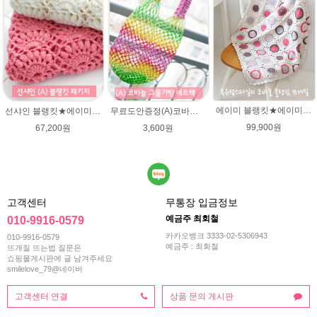
에이미 블랭킷★에이미울 뜨개실DIY 북유럽블랭킷 코바늘뜨기/손뜨개블랭킷 부드러운 털실
선샤인 블랭킷★에이미울 뜨개실 DIY 아기이불 코바늘뜨기/베이비 이불뜨기 / 손뜨개블랭킷 부드러운 털실
무료도안증정(A)코바늘 그물가방 네트백 패키지 (종이도안+ 엘레강스 1타래)/코바늘가방/코바늘 그물가방 도안/그물백 니트가방/면사/여름뜨개실 미스바틱/코바늘뜨기
99,900원
67,200원
3,600원
고객센터
무통장 입금정보
예금주 최회철
010-9916-0579
카카오뱅크 3333-02-5306943
010-9916-0579
예금주 : 최회철
뜨개질 뜨는법 질문은
쇼핑몰게시판에 글 남겨주세요
smilelove_79@네이버
고객센터 연결
상품 문의 게시판