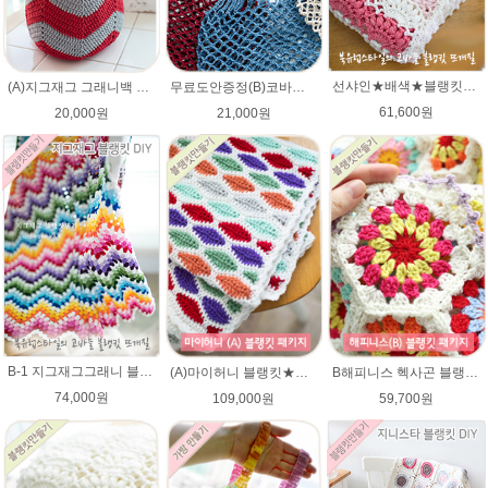
선샤인★배색★블랭킷★에이미울 뜨개실DIY 코바늘 블랭킷뜨기 뜨개질
(A)지그재그 그래니백 배색 코바늘뜨기 아리아 가방 뜨개실 뜨개질 DIY
무료도안증정(B)코바늘 그물가방 네트백 패키지 (종이도안+ ★다올한지 3타래)/코바늘가방/코바늘 그물가방 도안/그물백 니트가방/코바늘뜨기
61,600원
20,000원
21,000원
B-1 지그재그그래니 블랭킷★메리노퓨어울 뜨개실 코바늘뜨기(뜨개실 20타래+도안증정)/봄 블랭킷뜨기/가을 북유럽블랭킷 뜨개질
(A)마이허니 블랭킷★에이미울 뜨개실DIY 손뜨개무릎담요/ 코바늘블랭킷
B해피니스 헥사곤 블랭킷뜨기★메리노퓨어울 DIY 재료 패키지(뜨개실 15타래+도안증정)/봄 블랭킷뜨기 / 가을 북유럽블랭킷 코바늘뜨기
74,000원
109,000원
59,700원