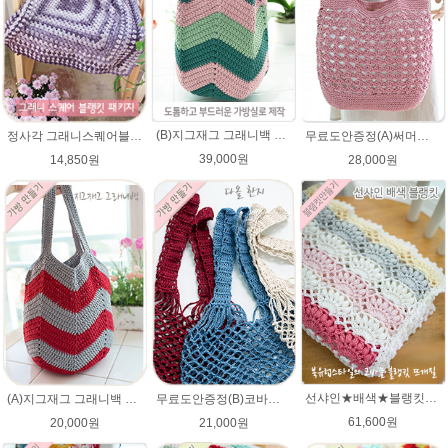
(B)지그재그 그래니백 배색 코바늘뜨기 메이크업 가방 뜨개실 뜨개질 DIY
정사각 그래니스퀘어블랭킷 DIY코바늘뜨기★파스텔뜨개실 무릎담요뜨개질 블랭킷뜨기
무료도안증정(A)써머니트 토트백 패키지 (종이도안+ ★다올한지 4타래)/코바늘가방/여름니트백 니트백 여름가방
39,000원
14,850원
28,000원
선샤인★배색★블랭킷★에이미울 뜨개실DIY 코바늘 블랭킷뜨기 뜨개질
(A)지그재그 그래니백 배색 코바늘뜨기 아리아 가방 뜨개실 뜨개질 DIY
무료도안증정(B)코바늘 그물가방 네트백 패키지 (종이도안+ ★다올한지 3타래)/코바늘가방/코바늘 그물가방 도안/그물백 니트가방/코바늘뜨기
61,600원
20,000원
21,000원