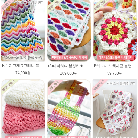
B-1 지그재그그래니 블랭킷★메리노퓨어울 뜨개실 코바늘뜨기(뜨개실 20타래+도안증정)/봄 블랭킷뜨기/가을 북유럽블랭킷 뜨개질
(A)마이허니 블랭킷★에이미울 뜨개실DIY 손뜨개무릎담요/ 코바늘블랭킷
B해피니스 헥사곤 블랭킷뜨기★메리노퓨어울 DIY 재료 패키지(뜨개실 15타래+도안증정)/봄 블랭킷뜨기 / 가을 북유럽블랭킷 코바늘뜨기
74,000원
109,000원
59,700원