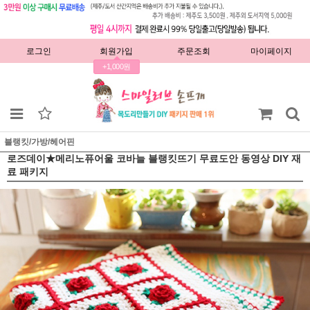
로그인
회원가입
주문조회
마이페이지
+1,000원
블랭킷/가방/헤어핀
로즈데이★메리노퓨어울 코바늘 블랭킷뜨기 무료도안 동영상 DIY 재
료 패키지