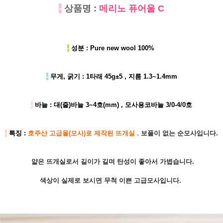
-
상품명 :
메리노 퓨어울 C
-
성분 : Pure new wool 100%
-
무게, 굵기 : 1타래 45g±5 , 지름 1.3~1.4mm
-
바늘 : 대(줄)바늘 3~4호(mm) , 모사용코바늘 3/0-4/0호
-
특징 :
호주산 고급울(모사)로 제작된 뜨개실 ,
보풀이 없는 순모사입니다.
얇은 뜨개실로서 길이가 길며 탄성이 좋아서 가볍습니다.
색상이 실제로 보시면 무척 이쁜 고급모사입니다.