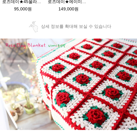
로즈데이★45울라인 블랭킷뜨기 북유럽스타일 뜨개질 손뜨개 이불뜨기 diy
로즈데이★에이미울 블랭킷DIY 크리스마스 장미블랭킷 코바늘뜨기 뜨개질
95,000원
149,000원
상세 정보를 확대해 보실 수 있습니다