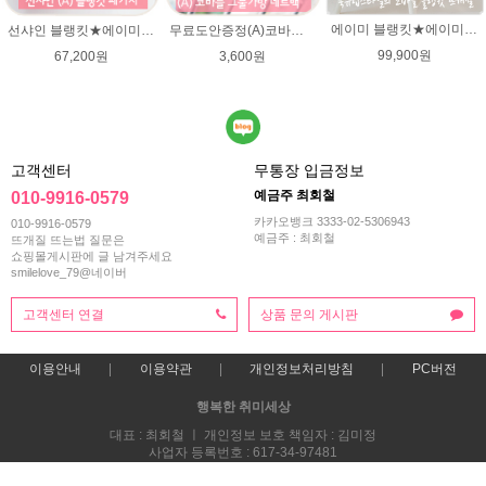
에이미 블랭킷★에이미울 뜨개실DIY 북유럽블랭킷 코바늘뜨기/손뜨개블랭킷 부드러운 털실
선샤인 블랭킷★에이미울 뜨개실 DIY 아기이불 코바늘뜨기/베이비 이불뜨기 / 손뜨개블랭킷 부드러운 털실
무료도안증정(A)코바늘 그물가방 네트백 패키지 (종이도안+ 엘레강스 1타래)/코바늘가방/코바늘 그물가방 도안/그물백 니트가방/면사/여름뜨개실 미스바틱/코바늘뜨기
99,900원
67,200원
3,600원
고객센터
무통장 입금정보
예금주 최회철
010-9916-0579
카카오뱅크 3333-02-5306943
010-9916-0579
예금주 : 최회철
뜨개질 뜨는법 질문은
쇼핑몰게시판에 글 남겨주세요
smilelove_79@네이버
고객센터 연결
상품 문의 게시판
이용안내
이용약관
개인정보처리방침
PC버전
행복한 취미세상
대표 : 최회철 ㅣ 개인정보 보호 책임자 : 김미정
사업자 등록번호 : 617-34-97481
통신판매업신고번호 : 2013-부산해운-0118호