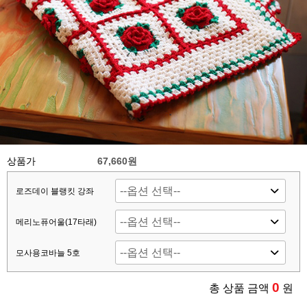
상품가
67,660원
로즈데이 블랭킷 강좌
메리노퓨어울(17타래)
모사용코바늘 5호
0
총 상품 금액
원