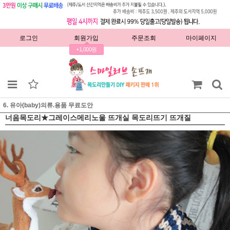
로그인
회원가입
주문조회
마이페이지
+1,000원
6. 유아(baby)의류.용품 무료도안
너음목도리★그레이스메리노울 뜨개실 목도리뜨기 뜨개질