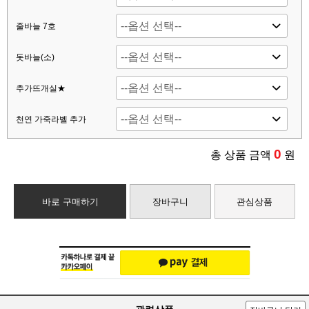
줄바늘 7호
돗바늘(소)
추가뜨개실★
천연 가죽라벨 추가
0
총 상품 금액
원
바로 구매하기
장바구니
관심상품