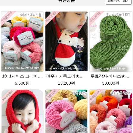
관련상품
장바구니 담기
10+1서비스 그레이스메리노울 부드러운 털실/뜨개실/뜨개질실/손뜨개실/목도리털실/모자털실
여우네키목도리★에이미울DIY 재료 패키지/유아목도리뜨기/아기목도리뜨개질/부드러운 베이비뜨개실로 제작 된 태교 손뜨개
무료강좌-베니스★그레이스메리노울 털실 목도리뜨기 뜨개질
5,500원
13,200원
33,000원