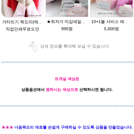
★최저가 마감세일★merry메리/털실/수면뜨개실/뜨개질실/손뜨개실/목도리털실
10+1볼 서비스 에이미울 /부드러운 털실/따뜻한 뜨개실/뜨개질실/바라클라바/목도리털실/뜨게실/뜨게질/손뜨개질실 소프트메리노울 부드러운뜨개실
가터뜨기 목도리(메리뜨개실 2타래로 제작) // 겉뜨기로만 제작된 뜨개질목도리
990원
5,600원
직접인쇄무료도안
상세 정보를 확대해 보실 수 있습니다
=======================================================
뜨개실 색상은
상품옵션에서
원하시는 색상으로
선택하시면 됩니다.
========================================================
★★★
너음목도리 재료를 손쉽게 구매하실 수 있도록 상품을 만들었습니다.