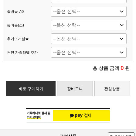
줄바늘 7호
돗바늘(소)
추가뜨개실★
천연 가죽라벨 추가
0
총 상품 금액
원
바로 구매하기
장바구니
관심상품