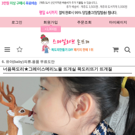
로그인
회원가입
주문조회
마이페이지
+1,000원
6. 유아(baby)의류.용품 무료도안
너음목도리★그레이스메리노울 뜨개실 목도리뜨기 뜨개질