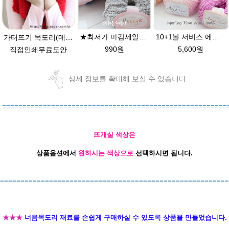
★최저가 마감세일★merry메리/털실/수면뜨개실/뜨개질실/손뜨개실/목도리털실
10+1볼 서비스 에이미울 /부드러운 털실/따뜻한 뜨개실/뜨개질실/바라클라바/목도리털실/뜨게실/뜨게질/손뜨개질실 소프트메리노울 부드러운뜨개실
가터뜨기 목도리(메리뜨개실 2타래로 제작) // 겉뜨기로만 제작된 뜨개질목도리
990원
5,600원
직접인쇄무료도안
상세 정보를 확대해 보실 수 있습니다
=======================================================
뜨개실 색상은
상품옵션에서
원하시는 색상으로
선택하시면 됩니다.
========================================================
★★★
너음목도리 재료를 손쉽게 구매하실 수 있도록 상품을 만들었습니다.