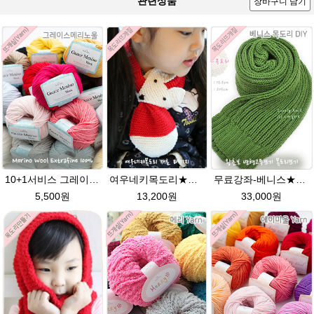
관련상품
장바구니 담기
10+1서비스 그레이스메리노울 부드러운 털실/뜨개실/뜨개질실/손뜨개실/목도리털실/모자털실
여우네키목도리★에이미울DIY 재료 패키지/유아목도리뜨기/아기목도리뜨개질/부드러운 베이비뜨개실로 제작 된 태교 손뜨개
무료강좌-베니스★그레이스메리노울 털실 목도리뜨기 뜨개질
5,500원
13,200원
33,000원