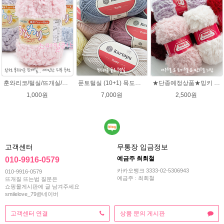
훈와리코/털실/뜨개실/뜨개질실/손뜨개실/목도리털실/뜨게실/뜨게질/손뜨개질실
푼토털실 (10+1) 목도리 푼토뜨개실 부드러운실
★단종예정상품★밍키 뜨개실/ 여우실/토끼실/밍키실/페이크퍼 얀
1,000원
7,000원
2,500원
고객센터
무통장 입금정보
예금주 최회철
010-9916-0579
카카오뱅크 3333-02-5306943
010-9916-0579
예금주 : 최회철
뜨개질 뜨는법 질문은
쇼핑몰게시판에 글 남겨주세요
smilelove_79@네이버
고객센터 연결
상품 문의 게시판