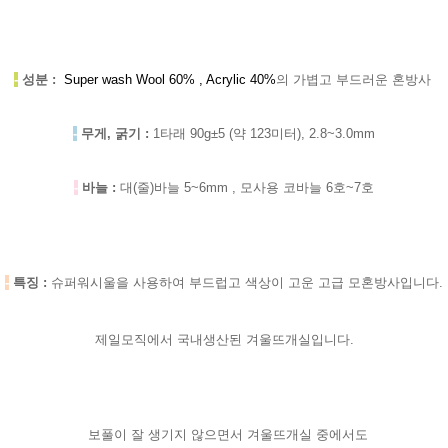
-
성분 :
Super wash Wool 60% , Acrylic 40%
의 가볍고 부드러운 혼방사
-
무게, 굵기 :
1타래 90g±5 (약 123미터), 2.8~3.0mm
-
바늘 :
대(줄)바늘 5~6mm , 모사용 코바늘 6호~7호
-
특징 :
슈퍼워시울을 사용하여 부드럽고 색상이 고운 고급 모혼방사입니다.
제일모직에서 국내생산된 겨울뜨개실입니다.
보풀이 잘 생기지 않으면서 겨울뜨개실 중에서도