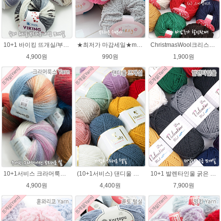
10+1 바이킹 뜨개실/부드러운 나염 아기털실 목도리실 Viking Yarn
★최저가 마감세일★merry메리/털실/수면뜨개실/뜨개질실/손뜨개실/목도리털실
ChristmasWool크리스마스울 털실 손뜨개 뜨개질 뜨개실
4,900원
990원
1,900원
10+1서비스 크라머룩스 털실/부드러운 나염뜨개실 목도리뜨개질 수입 그라데이션털실
(10+1서비스) 댄디울 뜨개실 프리미어울 뜨개질실 목도리뜨개질실
10+1 발렌타인울 굵은 뜨개실/뜨개질실/손뜨개실/목도리털실/제일모직뜨개실
4,900원
4,400원
7,900원