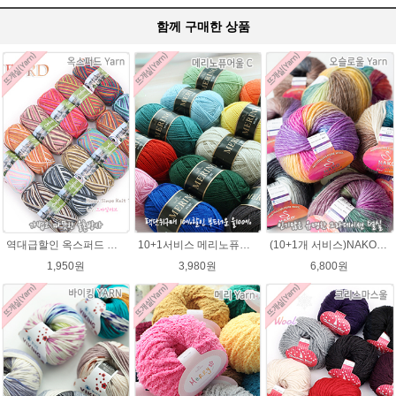
함께 구매한 상품
역대급할인 옥스퍼드 나염뜨개실 털실
10+1서비스 메리노퓨어울 C 손뜨개질 털실 뜨개실 블랭킷뜨기실
(10+1개 서비스)NAKO 오슬로울 그라데이션 털실 Oslo wool 뜨개실 나코오슬로울실
1,950원
3,980원
6,800원