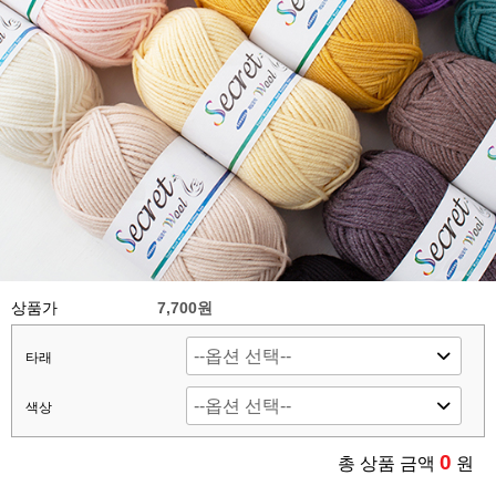
상품가
7,700
원
타래
색상
0
총 상품 금액
원