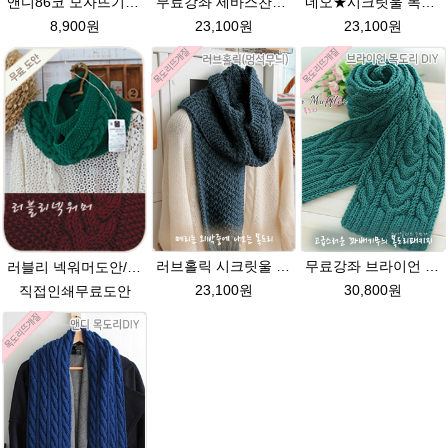
앤디86코 모자뜨기★시크릿울 초중학생용 꽈배기모자뜨기 뜨개질
무료강좌 세바스찬★시크릿울 꽈배기목도리뜨기
네오★시크릿울 목도리뜨기 손뜨개질 털실 뜨개질실
8,900원
23,100원
23,100원
러브홀릭 시크릿울 멍석뜨기 목도리 뜨개질패키지
무료강좌 브라이언 시크릿울 꽈배기 목도리뜨기 DIY
러블리 넥워머도안/뜨개질+뜨게질+뜨개실+뜨게실+무료패턴+메리목도리 멍석뜨기+꽈배기+손뜨개
23,100원
30,800원
직접인쇄무료도안