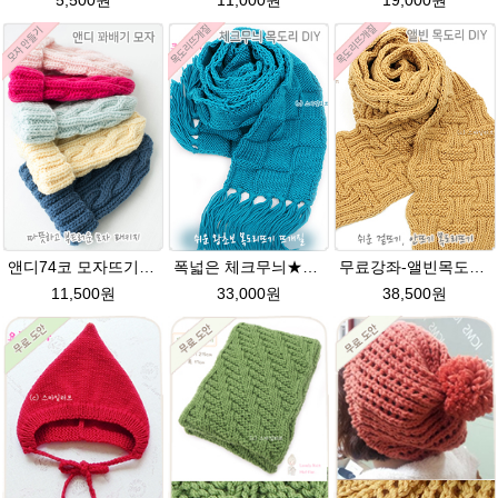
5,500원
11,000원
19,000원
앤디74코 모자뜨기★그레이스메리노울 털실 뜨개질 앤디모자
폭넓은 체크무늬★그레이스 커플목도리뜨기 털실 뜨개질
무료강좌-앨빈목도리★그레이스메리노울 뜨개실 뜨개질 DIY
11,500원
33,000원
38,500원