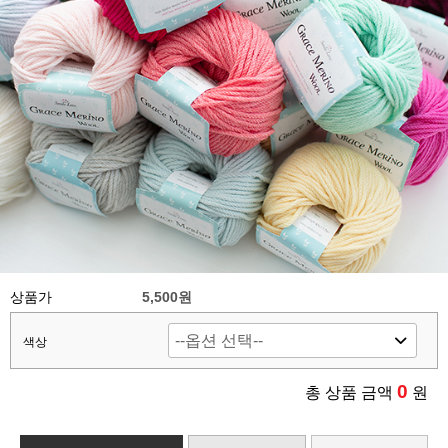
상품가
5,500원
색상
0
총 상품 금액
원