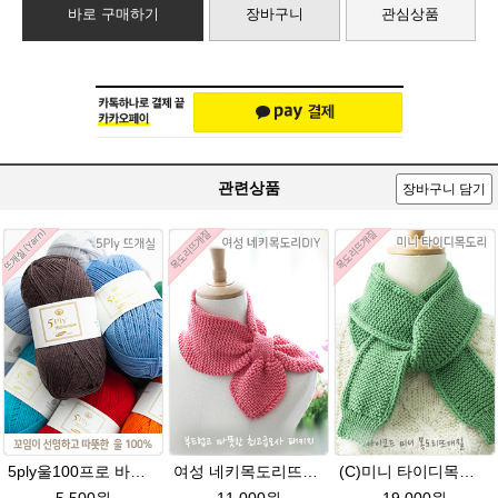
바로 구매하기
장바구니
관심상품
관련상품
장바구니 담기
5ply울100프로 바라클라바뜨개질 5플라이 고급뜨개실 90g (울 100%) 제일모직 생산 얇은굵기 순모사
여성 네키목도리뜨기 그레이스메리노울 뜨개실 2볼 DIY
(C)미니 타이디목도리★그레이스메리노울 미니목도리뜨기 아이코드 뜨개질