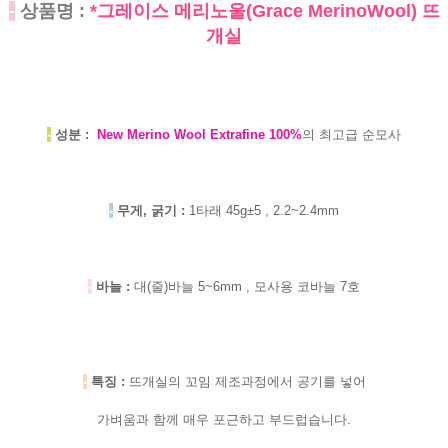
-
상품명 :
*그레이스 메리노울(Grace MerinoWool) 뜨
개실
-
성분 :
New Merino Wool Extrafine 100%
의 최고급 순모사
-
무게, 굵기 :
1타래 45g±5 , 2.2~2.4mm
-
바늘 :
대(줄)바늘 5~6mm , 모사용 코바늘 7호
-
특징 :
뜨개실의 꼬임 제조과정에서 공기를 넣어
가벼움과 함께 매우 포근하고 부드럽습니다.