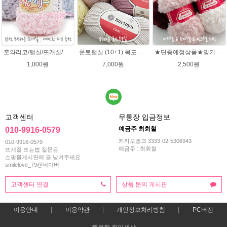
훈와리코/털실/뜨개실/뜨개질실/손뜨개실/목도리털실/뜨게실/뜨게질/손뜨개질실
푼토털실 (10+1) 목도리 푼토뜨개실 부드러운실
★단종예정상품★밍키 뜨개실/ 여우실/토끼실/밍키실/페이크퍼 얀
1,000원
7,000원
2,500원
고객센터
무통장 입금정보
예금주 최회철
010-9916-0579
카카오뱅크 3333-02-5306943
010-9916-0579
예금주 : 최회철
뜨개질 뜨는법 질문은
쇼핑몰게시판에 글 남겨주세요
smilelove_79@네이버
고객센터 연결
상품 문의 게시판
이용안내
이용약관
개인정보처리방침
PC버전