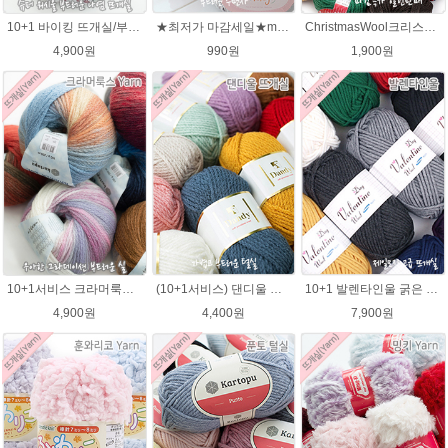
10+1 바이킹 뜨개실/부드러운 나염 아기털실 목도리실 Viking Yarn
★최저가 마감세일★merry메리/털실/수면뜨개실/뜨개질실/손뜨개실/목도리털실
ChristmasWool크리스마스울 털실 손뜨개 뜨개질 뜨개실
4,900원
990원
1,900원
10+1서비스 크라머룩스 털실/부드러운 나염뜨개실 목도리뜨개질 수입 그라데이션털실
(10+1서비스) 댄디울 뜨개실 프리미어울 뜨개질실 목도리뜨개질실
10+1 발렌타인울 굵은 뜨개실/뜨개질실/손뜨개실/목도리털실/제일모직뜨개실
4,900원
4,400원
7,900원