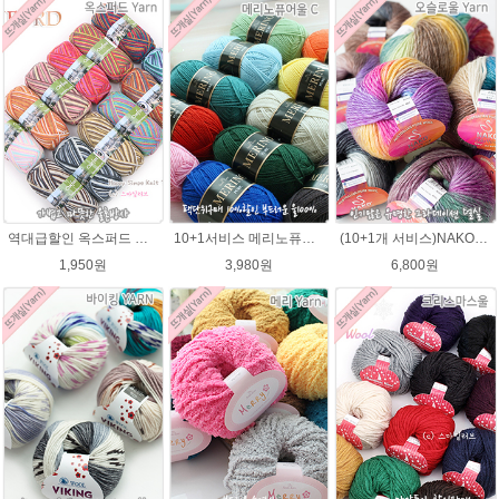
역대급할인 옥스퍼드 나염뜨개실 털실
10+1서비스 메리노퓨어울 C 손뜨개질 털실 뜨개실 블랭킷뜨기실
(10+1개 서비스)NAKO 오슬로울 그라데이션 털실 Oslo wool 뜨개실 나코오슬로울실
1,950원
3,980원
6,800원