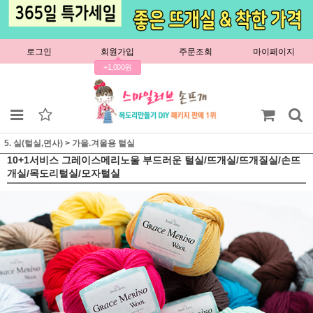
로그인
회원가입
주문조회
마이페이지
+1,000원
5. 실(털실,면사)
>
가을.겨울용 털실
10+1서비스 그레이스메리노울 부드러운 털실/뜨개실/뜨개질실/손뜨
개실/목도리털실/모자털실