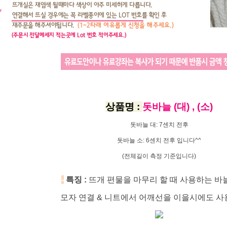
상품명 :
돗바늘 (대) , (소)
돗바늘 대: 7센치 전후
돗바늘 소: 6센치 전후 입니다^^
(전체길이 측정 기준입니다)
-
특징 :
뜨개 편물을 마무리 할 때 사용하는 바
모자 연결 & 니트에서 어깨선을 이을시에도 사