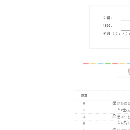
이름 :
내용 :
평점
★
번호
문의드립
68
R
67
문의드립
66
R
65