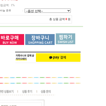
립금액 :
1%
바늘 종류
:
총 상품 금액
0
원