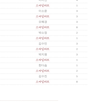
이미연
4
1
이소윤
3
3
모혜경
3
0
박소정
2
1
김수민
3
2
박지원
3
1
한다솜
1
2
김수진
5
0