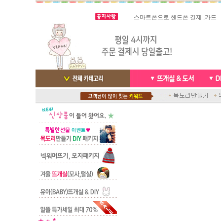
빠른 당일발송/ 거의 그 다음날
스마트폰으로 핸드폰 결제 ,카드
배송완료 /
실시간 결