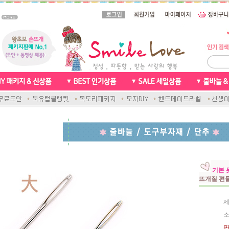
기본 
뜨개질 편물
제
소
판