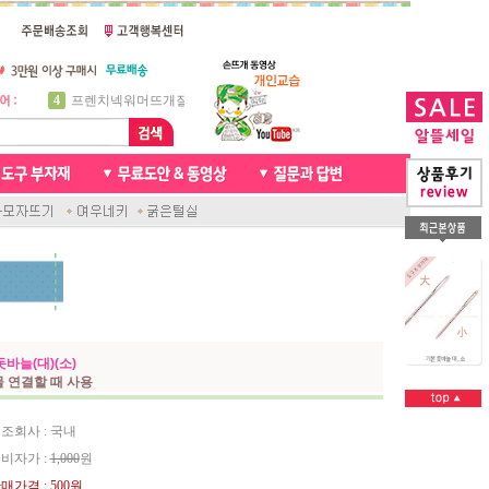
5
비니방울모자 동영상
6
꽈배기목도리
7
천연가죽 핸드메이드라벨
8
신생아모자뜨기
9
아기목도리뜨개질
10
손뜨개인형
1
자라무늬 목도리뜨기
2
브라이언 꽈배기목도리
3
앤디목도리
4
프렌치넥워머뜨개질
돗바늘(대)(소)
 연결할 때 사용
조회사 : 국내
비자가 :
1,000
원
매가격 :
500원