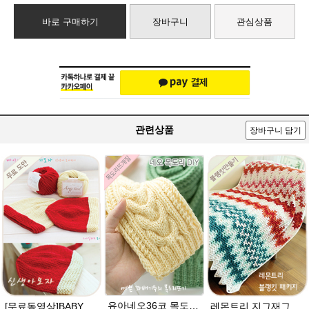
바로 구매하기
장바구니
관심상품
관련상품
장바구니 담기
유아네오36코 목도리뜨기★에이미울/유아목도리/아기목도리뜨개질
[무료동영상]BABY 신생아모자뜨기]베이비러브 유아모자 / 코 만들기 몰라도 뜨개질 동영상으로 쉽게 모자를 제작. 쉬운 태교 모자DIY뜨기
레몬트리 지그재그 블랭킷★에이미울 뜨개실DIY 코바늘뜨기 손뜨개무릎담요/부드러운 아기 베이비 털실