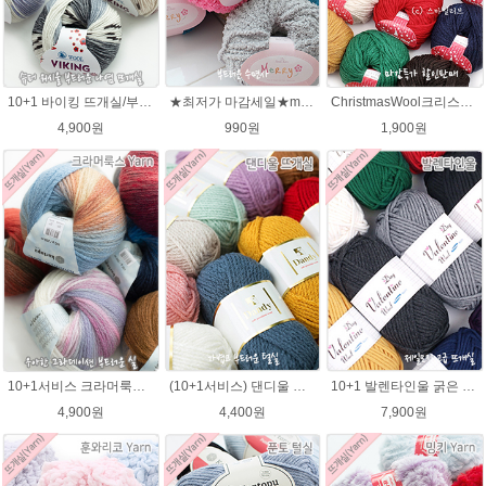
10+1 바이킹 뜨개실/부드러운 나염 아기털실 목도리실 Viking Yarn
★최저가 마감세일★merry메리/털실/수면뜨개실/뜨개질실/손뜨개실/목도리털실
ChristmasWool크리스마스울 털실 손뜨개 뜨개질 뜨개실
4,900원
990원
1,900원
10+1서비스 크라머룩스 털실/부드러운 나염뜨개실 목도리뜨개질 수입 그라데이션털실
(10+1서비스) 댄디울 뜨개실 프리미어울 뜨개질실 목도리뜨개질실
10+1 발렌타인울 굵은 뜨개실/뜨개질실/손뜨개실/목도리털실/제일모직뜨개실
4,900원
4,400원
7,900원