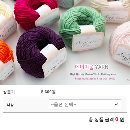
상품가
5,600원
색상
0
총 상품 금액
원