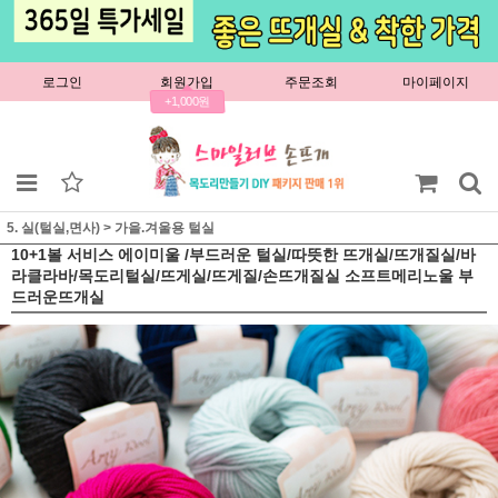
로그인
회원가입
주문조회
마이페이지
+1,000원
5. 실(털실,면사)
>
가을.겨울용 털실
10+1볼 서비스 에이미울 /부드러운 털실/따뜻한 뜨개실/뜨개질실/바
라클라바/목도리털실/뜨게실/뜨게질/손뜨개질실 소프트메리노울 부
드러운뜨개실