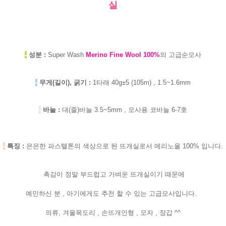
실
-
성분 :
Super Wash
Merino Fine Wool 100%
의 고급순모사
-
무게(길이), 굵기 :
1타래 40g±5 (105m) , 1.5~1.6mm
-
바늘 :
대(줄)바늘 3.5~5mm , 모사용 코바늘 6-7호
-
특징 :
은은한
파스텔톤의 색상으로 된 뜨개실로서 메리노울 100% 입니다.
촉감이 정말 부드럽고 가벼운 뜨개실이기 때문에
예민하신 분 , 아기에게도 추천 할 수 있는 고급모사입니다.
의류, 겨울목도리 , 손뜨개인형 , 모자 , 장갑 ^^