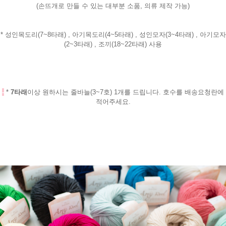
(손뜨개로 만들 수 있는 대부분 소품, 의류 제작 가능)
* 성인목도리(7~8타래) , 아기목도리(4~5타래) , 성인모자(3~4타래) , 아기모자
(2~3타래) , 조끼(18~22타래) 사용
-
*
7타래
이상 원하시는 줄바늘(3~7호) 1개를 드립니다. 호수를 배송요청란에
적어주세요.