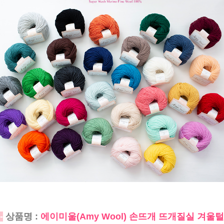
-
상품명 :
에이미울(Amy Wool) 손뜨개 뜨개질실 겨울털