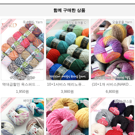
함께 구매한 상품
역대급할인 옥스퍼드 나염뜨개실 털실
10+1서비스 메리노퓨어울 C 손뜨개질 털실 뜨개실 블랭킷뜨기실
(10+1개 서비스)NAKO 오슬로울 그라데이션 털실 Oslo wool 뜨개실 나코오슬로울실
1,950원
3,980원
6,800원