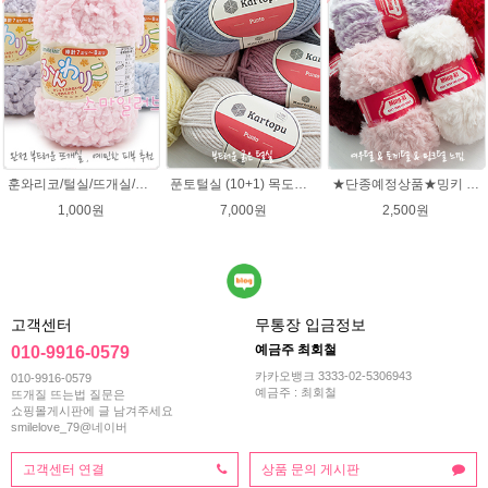
훈와리코/털실/뜨개실/뜨개질실/손뜨개실/목도리털실/뜨게실/뜨게질/손뜨개질실
푼토털실 (10+1) 목도리 푼토뜨개실 부드러운실
★단종예정상품★밍키 뜨개실/ 여우실/토끼실/밍키실/페이크퍼 얀
1,000원
7,000원
2,500원
고객센터
무통장 입금정보
예금주 최회철
010-9916-0579
카카오뱅크 3333-02-5306943
010-9916-0579
예금주 : 최회철
뜨개질 뜨는법 질문은
쇼핑몰게시판에 글 남겨주세요
smilelove_79@네이버
고객센터 연결
상품 문의 게시판