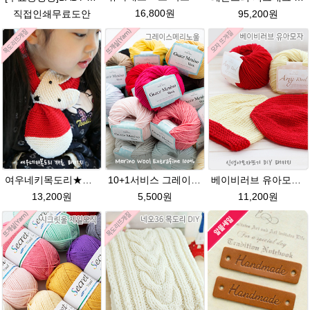
16,800원
직접인쇄무료도안
95,200원
여우네키목도리★에이미울DIY 재료 패키지/유아목도리뜨기/아기목도리뜨개질/부드러운 베이비뜨개실로 제작 된 태교 손뜨개
10+1서비스 그레이스메리노울 부드러운 털실/뜨개실/뜨개질실/손뜨개실/목도리털실/모자털실
베이비러브 유아모자★에이미울 뜨개실+ 무료도안 패키지 DIY 유아모자DIY뜨기 뜨개질동영상 링크 baby 태교
13,200원
5,500원
11,200원