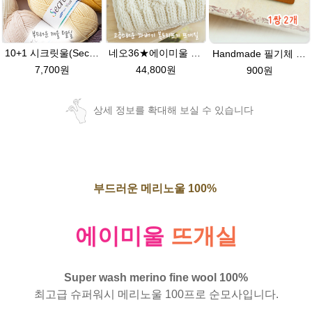
10+1 시크릿울(Secret Wool) 제일모직 뜨개실 목도리뜨기 모자털실
네오36★에이미울 뜨개실 목도리뜨기 손뜨개질 목도리DIY
Handmade 필기체 네츄럴브라운 천연 소가죽라벨 목도리 핸드메이드라벨
7,700원
44,800원
900원
상세 정보를 확대해 보실 수 있습니다
부드러운 메리노울 100%
에이미울
뜨개실
Super wash merino fine wool 100%
최고급 슈퍼워시 메리노울 100프로 순모사입니다.